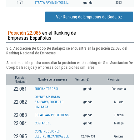
171
STRATA PAVIMENTOS S.L.
grande
2363
Ver Ranking de Empresas de Badajoz
Posición 22.086
en el Ranking de
Empresas Españolas
S.c. Asociacion De Coop De Badajoz se encuentra en la posición 22.086 del
Ranking Nacional de Empresas.
A continuación podrá consultar la posición en el ranking de S.c. Asociacion De
Coop De Badajoz y empresas con posiciones similares:
Posición
Nombre de la empresa
Ventas (€)
Provincia
Nacional
22.081
SURFISH TRADE SL.
grande
Pontevedra
ORENES APUESTAS
22.082
BALEARES, SOCIEDAD
grande
Murcia
LIMITADA.
22.083
DOSAGRAN PROYECTOS SL
grande
Bizkaia
22.084
COSTA 10 SL
grande
Málaga
CONSTRUCCIONES
22.085
ELECTROMECANICAS DEL
12.186.431
Gerona