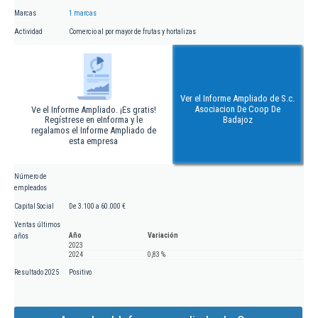
Marcas
1 marcas
Actividad
Comercio al por mayor de frutas y hortalizas
Ver el Informe Ampliado de S.c.
Asociacion De Coop De
Ve el Informe Ampliado. ¡Es gratis!
Regístrese en eInforma y le
Badajoz
regalamos el Informe Ampliado de
esta empresa
Número de
empleados
Capital Social
De 3.100 a 60.000 €
Ventas últimos
Año
Variación
años
2023
2024
0,83 %
Resultado 2025
Positivo