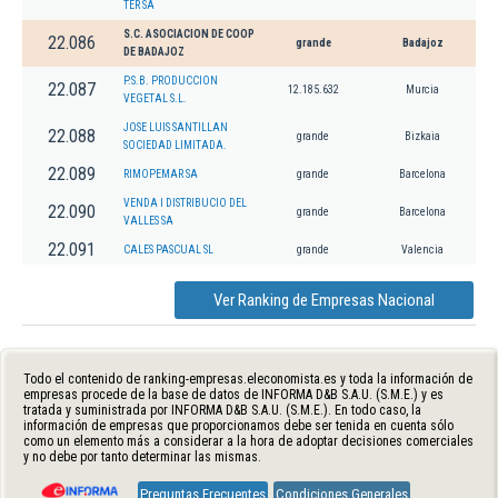
TER SA
S.C. ASOCIACION DE COOP
22.086
grande
Badajoz
DE BADAJOZ
P.S.B. PRODUCCION
22.087
12.185.632
Murcia
VEGETAL S.L.
JOSE LUIS SANTILLAN
22.088
grande
Bizkaia
SOCIEDAD LIMITADA.
22.089
RIMOPEMAR SA
grande
Barcelona
VENDA I DISTRIBUCIO DEL
22.090
grande
Barcelona
VALLES SA
22.091
CALES PASCUAL SL
grande
Valencia
Ver Ranking de Empresas Nacional
Todo el contenido de ranking-empresas.eleconomista.es y toda la información de
empresas procede de la base de datos de INFORMA D&B S.A.U. (S.M.E.) y es
tratada y suministrada por INFORMA D&B S.A.U. (S.M.E.). En todo caso, la
información de empresas que proporcionamos debe ser tenida en cuenta sólo
como un elemento más a considerar a la hora de adoptar decisiones comerciales
y no debe por tanto determinar las mismas.
Preguntas Frecuentes
Condiciones Generales