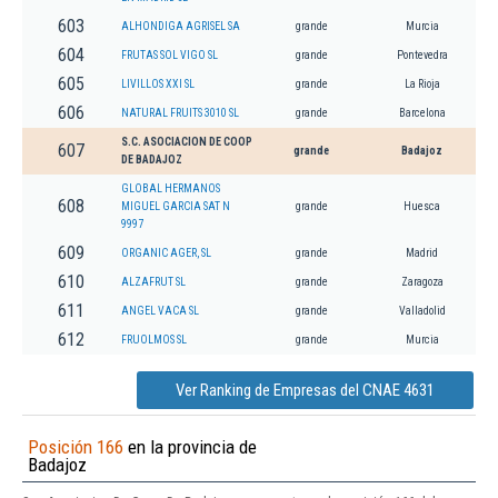
603
ALHONDIGA AGRISEL SA
grande
Murcia
604
FRUTAS SOL VIGO SL
grande
Pontevedra
605
LIVILLOS XXI SL
grande
La Rioja
606
NATURAL FRUITS 3010 SL
grande
Barcelona
S.C. ASOCIACION DE COOP
607
grande
Badajoz
DE BADAJOZ
GLOBAL HERMANOS
608
MIGUEL GARCIA SAT N
grande
Huesca
9997
609
ORGANIC AGER, SL
grande
Madrid
610
ALZAFRUT SL
grande
Zaragoza
611
ANGEL VACA SL
grande
Valladolid
612
FRUOLMOS SL
grande
Murcia
Ver Ranking de Empresas del CNAE 4631
Posición 166
en la provincia de
Badajoz