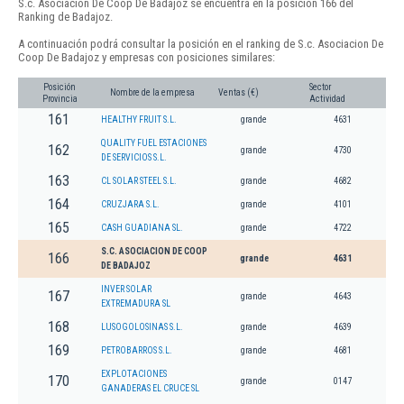
S.c. Asociacion De Coop De Badajoz se encuentra en la posición 166 del
Ranking de Badajoz.
A continuación podrá consultar la posición en el ranking de S.c. Asociacion De
Coop De Badajoz y empresas con posiciones similares:
Posición
Sector
Nombre de la empresa
Ventas (€)
Provincia
Actividad
161
HEALTHY FRUIT S.L.
grande
4631
QUALITY FUEL ESTACIONES
162
grande
4730
DE SERVICIOS S.L.
163
CL SOLAR STEEL S.L.
grande
4682
164
CRUZJARA S.L.
grande
4101
165
CASH GUADIANA SL.
grande
4722
S.C. ASOCIACION DE COOP
166
grande
4631
DE BADAJOZ
INVER SOLAR
167
grande
4643
EXTREMADURA SL
168
LUSOGOLOSINAS S.L.
grande
4639
169
PETROBARROS S.L.
grande
4681
EXPLOTACIONES
170
grande
0147
GANADERAS EL CRUCE SL