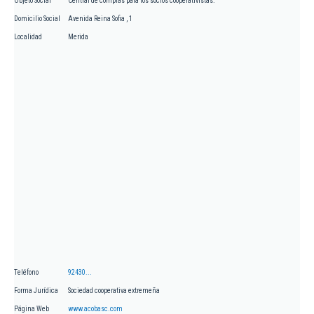
Objeto Social
Central de compras para los socios cooperativistas.
Domicilio Social
Avenida Reina Sofia , 1
Localidad
Merida
Teléfono
92430...
Forma Jurídica
Sociedad cooperativa extremeña
Página Web
www.acobasc.com