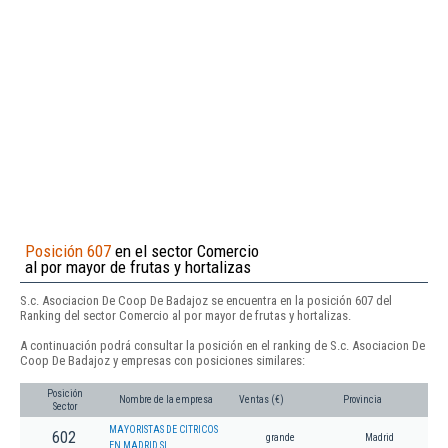
Posición 607
en el sector Comercio
al por mayor de frutas y hortalizas
S.c. Asociacion De Coop De Badajoz se encuentra en la posición 607 del
Ranking del sector Comercio al por mayor de frutas y hortalizas.
A continuación podrá consultar la posición en el ranking de S.c. Asociacion De
Coop De Badajoz y empresas con posiciones similares:
Posición
Nombre de la empresa
Ventas (€)
Provincia
Sector
MAYORISTAS DE CITRICOS
602
grande
Madrid
EN MADRID SL