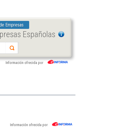
 de Empresas
mpresas Españolas
Información ofrecida por
Información ofrecida por