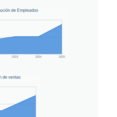
lución de Empleados
2023
2024
2025
n de ventas