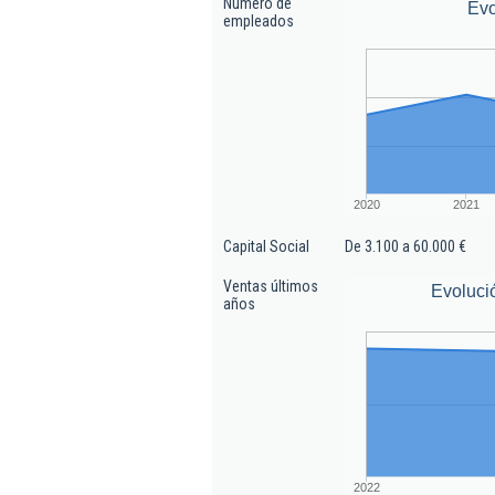
Número de
Evo
empleados
2020
2021
Capital Social
De 3.100 a 60.000 €
Ventas últimos
Evoluci
años
2022