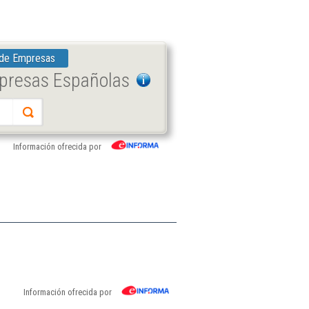
 de Empresas
mpresas Españolas
Información ofrecida por
Información ofrecida por