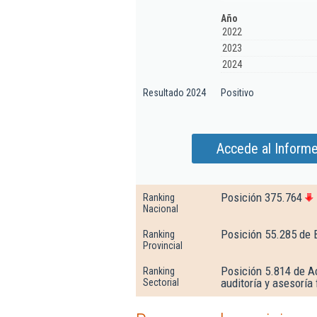
Año
2022
2023
2024
Resultado 2024
Positivo
Accede al Informe
Posición 375.764
Ranking
Nacional
Posición 55.285 de 
Ranking
Provincial
Posición 5.814 de Ac
Ranking
auditoría y asesoría 
Sectorial