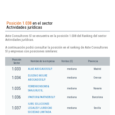
Posición 1.038
en el sector
Actividades jurídicas
Aste Consultores Sl se encuentra en la posición 1.038 del Ranking del sector
Actividades jurídicas.
A continuación podrá consultar la posición en el ranking de Aste Consultores
Sl y empresas con posiciones similares:
Posición
Nombre de la empresa
Ventas (€)
Provincia
Sector
1.033
ALAE ABOGADOS SLP.
mediana
Madrid
EUGENIO MOURE
1.034
mediana
Orense
ABOGADOS SLP.
FERRER-BONSOMS &
1.035
mediana
Navarra
SANJURJO SL.
1.036
IPASTOR & PARTNERS SLP.
mediana
Barcelona
IURIS. SOLUCIONES
1.037
LEGALES Y JURIDICAS
mediana
Sevilla
SOCIEDAD LIMITADA.