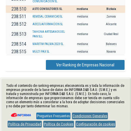
COMUNICACION SL.
238.510
ASTE CONSULTORES SL
mediana
Bizkaia
238.511
REMESAL CERAMICAS SL
mediana
Zamora
238.512
ADECUAFORMACION SL
mediana
Alicante
TAHONA ARTESANOS DEL
238.513
mediana
Ciudad Real
PAN SLL
238.514
MARITIM PALMA 2023 SL.
mediana
Baleares
238.515
MULTI PAX SL
mediana
Navarra
Ver Ranking de Empresas Nacional
Todo el contenido de ranking-empresas.eleconomista.es y toda la información de
empresas procede de la base de datos de INFORMA D&B S.A.U. (S.M.E.) y es
tratada y suministrada por INFORMA D&B S.A.U. (S.M.E.). En todo caso, la
información de empresas que proporcionamos debe ser tenida en cuenta sólo
como un elemento más a considerar a la hora de adoptar decisiones comerciales
y no debe por tanto determinar las mismas.
Preguntas Frecuentes
Condiciones Generales
Política de Privacidad
Política de Cookies
Configuración de cookies