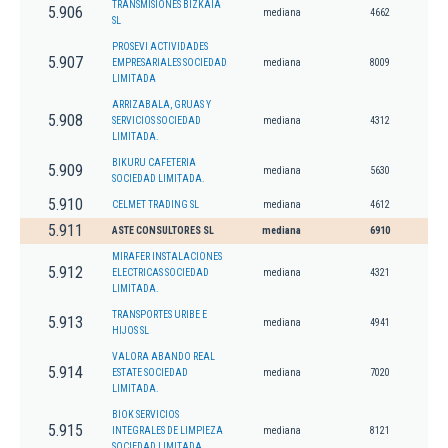
TRANSMISIONES BIZKAIA
5.906
mediana
4662
SL
PROSEVI ACTIVIDADES
5.907
EMPRESARIALES SOCIEDAD
mediana
8009
LIMITADA
ARRIZABALA, GRUAS Y
5.908
SERVICIOS SOCIEDAD
mediana
4312
LIMITADA.
BIKURU CAFETERIA
5.909
mediana
5630
SOCIEDAD LIMITADA.
5.910
CELMET TRADING SL
mediana
4612
5.911
ASTE CONSULTORES SL
mediana
6910
MIRAFER INSTALACIONES
5.912
ELECTRICAS SOCIEDAD
mediana
4321
LIMITADA.
TRANSPORTES URIBE E
5.913
mediana
4941
HIJOS SL
VALORA ABANDO REAL
5.914
ESTATE SOCIEDAD
mediana
7020
LIMITADA.
BIOK SERVICIOS
5.915
INTEGRALES DE LIMPIEZA
mediana
8121
SOCIEDAD LIMITADA