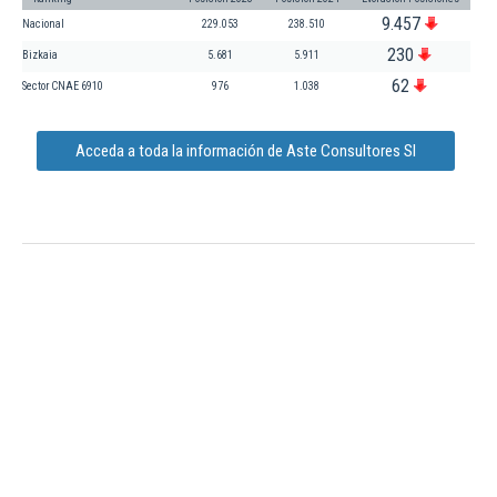
9.457
Nacional
229.053
238.510
230
Bizkaia
5.681
5.911
62
Sector CNAE 6910
976
1.038
Acceda a toda la información de Aste Consultores Sl