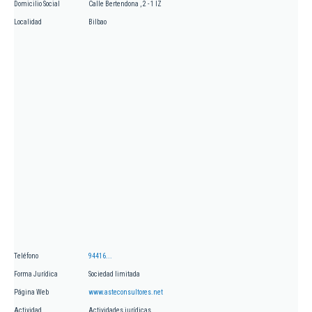
Domicilio Social
Calle Bertendona , 2 - 1 IZ
Localidad
Bilbao
Teléfono
94416...
Forma Jurídica
Sociedad limitada
Página Web
www.asteconsultores.net
Actividad
Actividades jurídicas