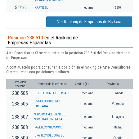
5.916
KRATSE SL
mediana
5510
Ver Ranking de Empresas de Bizkaia
Posición 238.510
en el Ranking de
Empresas Españolas
Aste Consultores Sl se encuentra en la posición 238.510 del Ranking Nacional
de Empresas.
A continuación podrá consultar la posición en el ranking de Aste Consultores
Sl y empresas con posiciones similares:
Posición
Nombre de la empresa
Ventas (€)
Provincia
Nacional
238.505
HOSTELERIA EL GUERRA SL
mediana
Granada
55 POLO SOCIEDAD
238.506
mediana
Valencia
LIMITADA
SUPERMARKET JENTUD
238.507
mediana
Tarragona
SOCIEDAD LIMITADA.
238.508
FASETEC SISTEMAS SL
mediana
Madrid
UFA TECNOLOGIAS DE
238.509
mediana
Coruña