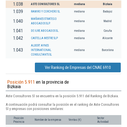
1.038
ASTE CONSULTORES SL
mediana
Bizkaia
1.039
RAMIRO Y CORCHERO SL
mediana
Badajoz
MAÑANES STRATEGO
1.040
mediana
Madrid
ABOGADOS SLP.
1.041
DE IURE ABOGADOS SL.
mediana
Coruña
1.042
CASTELLA MESTRE SLP
mediana
Alicante
ALBERT AYNES
1.043
INTERNATIONAL
mediana
Barcelona
CONSULTANTS SL
Ver Ranking de Empresas del CNAE 6910
Posición 5.911
en la provincia de
Bizkaia
Aste Consultores Sl se encuentra en la posición 5.911 del Ranking de Bizkaia.
A continuación podrá consultar la posición en el ranking de Aste Consultores
Sl y empresas con posiciones similares:
Posición
Sector
Nombre de la empresa
Ventas (€)
Provincia
Actividad