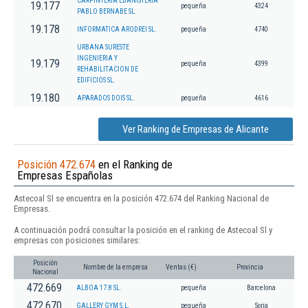
CARPINTERIA EBANISTERIA
19.177
pequeña
4324
PABLO BERNABE SL.
19.178
INFORMATICA ARODREI SL.
pequeña
4740
URBANA SURESTE
INGENIERIA Y
19.179
pequeña
4399
REHABILITACION DE
EDIFICIOS SL.
19.180
APARADOS DOIS SL.
pequeña
4616
Ver Ranking de Empresas de Alicante
Posición 472.674
en el Ranking de
Empresas Españolas
Astecoal Sl se encuentra en la posición 472.674 del Ranking Nacional de
Empresas.
A continuación podrá consultar la posición en el ranking de Astecoal Sl y
empresas con posiciones similares:
Posición
Nombre de la empresa
Ventas (€)
Provincia
Nacional
472.669
ALBOA 17.8 SL.
pequeña
Barcelona
472.670
GALLERY GYM S.L.
pequeña
Soria