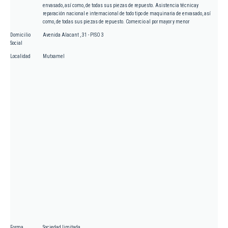
envasado, así como, de todas sus piezas de repuesto. Asistencia técnicay
reparación nacional e internacional de todo tipo de maquinaria de envasado, así
como, de todas sus piezas de repuesto. Comercio al por mayor y menor
Domicilio
Avenida Alacant , 31 - PISO 3
Social
Localidad
Mutxamel
Forma
Sociedad limitada