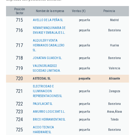
Posición
Nombre de la empresa
Ventas (€)
Provincia
Sector
715
AVELLO DE LA PEÑA SL
pequeña
Madrid
NEMAP, MAQUINARIA DE
716
pequeña
Barcelona
ENVASE Y EMBALAJE S.L.
ALQUILER Y VENTA
717
HERMANOS CABALLERO
pequeña
Huelva
SL.
718
JONATAN GUASCH SL.
pequeña
Barcelona
VALENGRUAS2022
719
pequeña
Valencia
SOCIEDAD LIMITADA.
720
ASTECOAL SL
pequeña
Alicante
ELECTRICIDAD E
721
ILUMINACION
pequeña
Zaragoza
REPRESENTACIONES SL
722
PALVILACAT SL
pequeña
Barcelona
723
AMURRIO LOGIC BAT S.L.
pequeña
Arava,Álava
724
BRICO HERRAMIENTAS SL
pequeña
Toledo
ACCIO TECNICA
725
pequeña
Barcelona
HARDWARE SL