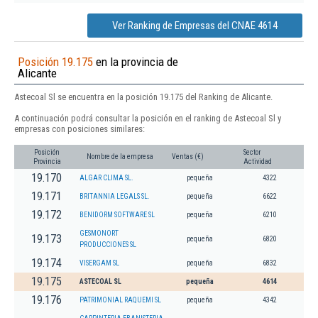
Ver Ranking de Empresas del CNAE 4614
Posición 19.175
en la provincia de
Alicante
Astecoal Sl se encuentra en la posición 19.175 del Ranking de Alicante.
A continuación podrá consultar la posición en el ranking de Astecoal Sl y
empresas con posiciones similares:
Posición
Sector
Nombre de la empresa
Ventas (€)
Provincia
Actividad
19.170
ALGAR CLIMA SL.
pequeña
4322
19.171
BRITANNIA LEGALS SL.
pequeña
6622
19.172
BENIDORM SOFTWARE SL
pequeña
6210
GESMONORT
19.173
pequeña
6820
PRODUCCIONES SL
19.174
VISERGAM SL
pequeña
6832
19.175
ASTECOAL SL
pequeña
4614
19.176
PATRIMONIAL RAQUEMI SL
pequeña
4342