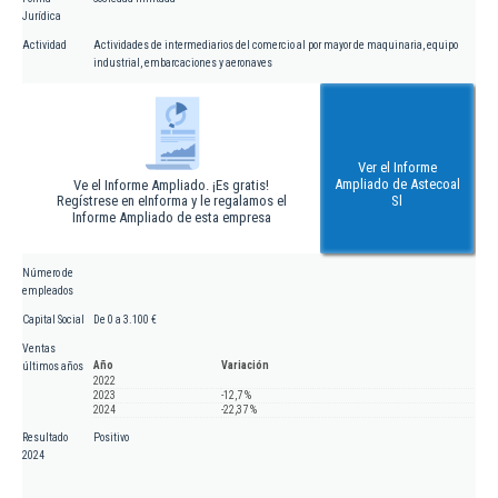
Jurídica
Actividad
Actividades de intermediarios del comercio al por mayor de maquinaria, equipo
industrial, embarcaciones y aeronaves
Ver el Informe
Ampliado de Astecoal
Ve el Informe Ampliado. ¡Es gratis!
Regístrese en eInforma y le regalamos el
Sl
Informe Ampliado de esta empresa
Número de
empleados
Capital Social
De 0 a 3.100 €
Ventas
Año
Variación
últimos años
2022
2023
-12,7 %
2024
-22,37 %
Resultado
Positivo
2024