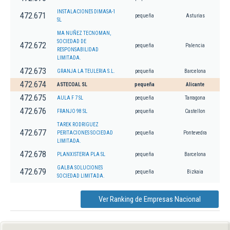
INSTALACIONES DIMASA-1
472.671
pequeña
Asturias
SL
MA NUÑEZ TECNOMAN,
SOCIEDAD DE
472.672
pequeña
Palencia
RESPONSABILIDAD
LIMITADA.
472.673
GRANJA LA TEULERIA S.L.
pequeña
Barcelona
472.674
ASTECOAL SL
pequeña
Alicante
472.675
AULA F 7 SL
pequeña
Tarragona
472.676
FRANJO 98 SL
pequeña
Castellon
TAREK RODRIGUEZ
472.677
PERITACIONES SOCIEDAD
pequeña
Pontevedra
LIMITADA.
472.678
PLANXISTERIA PLA SL
pequeña
Barcelona
GALBA SOLUCIONES
472.679
pequeña
Bizkaia
SOCIEDAD LIMITADA.
Ver Ranking de Empresas Nacional