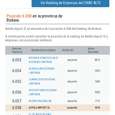
Ver Ranking de Empresas del CNAE 4673
Posición 6.058
en la provincia de
Bizkaia
Astela Import Sl se encuentra en la posición 6.058 del Ranking de Bizkaia.
A continuación podrá consultar la posición en el ranking de Astela Import Sl y
empresas con posiciones similares:
Posición
Sector
Nombre de la empresa
Ventas (€)
Provincia
Actividad
AYUDA A DOMICILIO ALOI
6.053
pequeña
8812
SOCIEDAD LIMITADA.
ALDEKOLAN SOCIEDAD
6.054
pequeña
4333
LIMITADA.
JUANKI 2018 SOCIEDAD
6.055
pequeña
5630
LIMITADA.
KULTUR TOWN SOCIEDAD
6.056
pequeña
9020
LIMITADA.
6.057
BILBAO RIA 2000, SA
pequeña
7112
6.058
ASTELA IMPORT SL
pequeña
4673
EL TELAR DE BILBAO