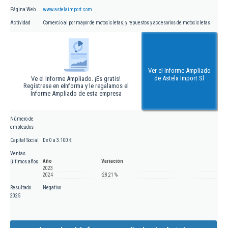
Página Web
www.astelaimport.com
Actividad
Comercio al por mayor de motocicletas, y repuestos y accesorios de motocicletas
Ver el Informe Ampliado
de Astela Import Sl
Ve el Informe Ampliado. ¡Es gratis!
Regístrese en eInforma y le regalamos el
Informe Ampliado de esta empresa
Número de
empleados
Capital Social
De 0 a 3.100 €
Ventas
Año
Variación
últimos años
2023
2024
-28,21 %
Resultado
Negativo
2025