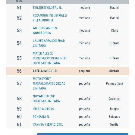
Sector
51
EVIL BIKES GLOBAL SL.
mediana
Madrid
RECAMBIOS INDUSTRIALES
52
mediana
Madrid
VILLALBINOS SL.
AUTO RECAMBIOS
53
mediana
Cádiz
ANDRADES SA
VALDEGAREA SOCIEDAD
54
mediana
Bizkaia
LIMITADA
MATERIALES DE
55
CONSTRUCCION SALINERO
mediana
Bizkaia
SOCIEDAD LIMITADA.
56
ASTELA IMPORT SL
pequeña
Bizkaia
MOTO SPRINT
57
MASPALOMAS SOCIEDAD
pequeña
Palmas (las)
LIMITADA.
NOVAMOTO C3P
58
pequeña
Castellon
SOCIEDAD LIMITADA.
59
ISMAG MOTOR SL
pequeña
Burgos
60
RONSANA SL
pequeña
Baleares
61
CAYMSA Y SERVICIOS SL
pequeña
Sevilla