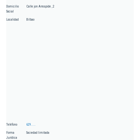
Domicilio
Calle jon Arrospide , 2
Social
Localidad
Bilbao
Teléfono
629.....
Forma
Sociedad limitada
Jurídica