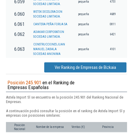
6.059
pequeña
4751
SOCIEDAD LIMITADA.
WETEK DECELERACION
6.060
pequeña
4689
SOCIEDAD LIMITADA.
6.061
CANTERA PEÑA FORUA SA
pequeña
0811
ADAKAR CORPORATION
6.062
pequeña
6421
SOCIEDAD LIMITADA.
CONSTRUCCIONES JUAN
6.063
MANUEL ZABALA
pequeña
4101
SOCIEDAD ANONIMA
Ver Ranking de Empresas de Bizkaia
Posición 245.901
en el Ranking de
Empresas Españolas
Astela Import Sl se encuentra en la posición 245.901 del Ranking Nacional de
Empresas.
A continuación podrá consultar la posición en el ranking de Astela Import Sl y
empresas con posiciones similares:
Posición
Nombre de la empresa
Ventas (€)
Provincia
Nacional