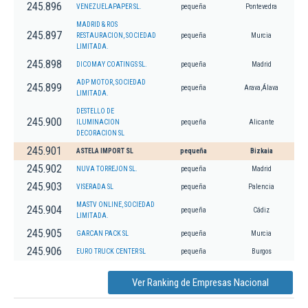
245.896
VENEZUELAPAPER SL.
pequeña
Pontevedra
MADRID & ROS
245.897
RESTAURACION, SOCIEDAD
pequeña
Murcia
LIMITADA.
245.898
DICOMAY COATINGS SL.
pequeña
Madrid
ADP MOTOR, SOCIEDAD
245.899
pequeña
Arava,Álava
LIMITADA.
DESTELLO DE
245.900
ILUMINACION
pequeña
Alicante
DECORACION SL
245.901
ASTELA IMPORT SL
pequeña
Bizkaia
245.902
NUVA TORREJON SL.
pequeña
Madrid
245.903
VISERADA SL
pequeña
Palencia
MASTV ONLINE, SOCIEDAD
245.904
pequeña
Cádiz
LIMITADA.
245.905
GARCAN PACK SL
pequeña
Murcia
245.906
EURO TRUCK CENTER SL
pequeña
Burgos
Ver Ranking de Empresas Nacional