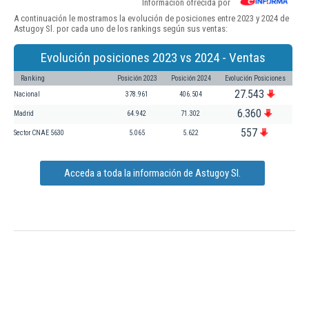
Información ofrecida por
A continuación le mostramos la evolución de posiciones entre 2023 y 2024 de
Astugoy Sl. por cada uno de los rankings según sus ventas:
Evolución posiciones 2023 vs 2024 - Ventas
Ranking
Posición 2023
Posición 2024
Evolución Posiciones
27.543
Nacional
378.961
406.504
6.360
Madrid
64.942
71.302
557
Sector CNAE 5630
5.065
5.622
Acceda a toda la información de Astugoy Sl.