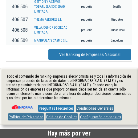
GESTION Y ACTIVOS
406.506
TOBARUELA SOCIEDAD
pequeña
Sevilla
LIMITADA.
406.507
THEMA ASESORES S.L.
pequeña
Gipuzkoa
VILLAJOSHOP, SOCIEDAD
406.508
pequeña
Ciudad Real
LIMITADA.
406.509
MANIPULATS CASMO S.L.
pequeña
Barcelona
Ver Ranking de Empresas Nacional
Todo el contenido de ranking-empresas.eleconomista.es y toda la información de
empresas procede de la base de datos de INFORMA D&B S.A.U. (S.M.E.) y es
tratada y suministrada por INFORMA D&B S.A.U. (S.M.E.). En todo caso, la
información de empresas que proporcionamos debe ser tenida en cuenta sólo
como un elemento más a considerar a la hora de adoptar decisiones comerciales
y no debe por tanto determinar las mismas.
Preguntas Frecuentes
Condiciones Generales
Política de Privacidad
Política de Cookies
Configuración de cookies
Hay más por ver