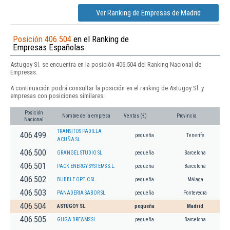
Ver Ranking de Empresas de Madrid
Posición 406.504
en el Ranking de
Empresas Españolas
Astugoy Sl. se encuentra en la posición 406.504 del Ranking Nacional de
Empresas.
A continuación podrá consultar la posición en el ranking de Astugoy Sl. y
empresas con posiciones similares:
Posición
Nombre de la empresa
Ventas (€)
Provincia
Nacional
TRANSITOS PADILLA
406.499
pequeña
Tenerife
ACUÑA SL.
406.500
GRANGEL STUDIO SL
pequeña
Barcelona
406.501
PACK ENERGY SYSTEMS S.L.
pequeña
Barcelona
406.502
BUBBLE OPTIC SL.
pequeña
Málaga
406.503
PANADERIA SABOR SL
pequeña
Pontevedra
406.504
ASTUGOY SL.
pequeña
Madrid
406.505
GUGA DREAMS SL.
pequeña
Barcelona