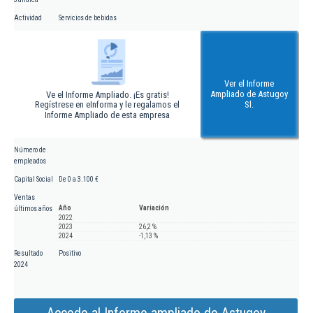
Actividad
Servicios de bebidas
Ver el Informe
Ampliado de Astugoy
Ve el Informe Ampliado. ¡Es gratis!
Regístrese en eInforma y le regalamos el
Sl.
Informe Ampliado de esta empresa
Número de
empleados
Capital Social
De 0 a 3.100 €
Ventas
Año
Variación
últimos años
2022
2023
26,2 %
2024
-1,13 %
Resultado
Positivo
2024