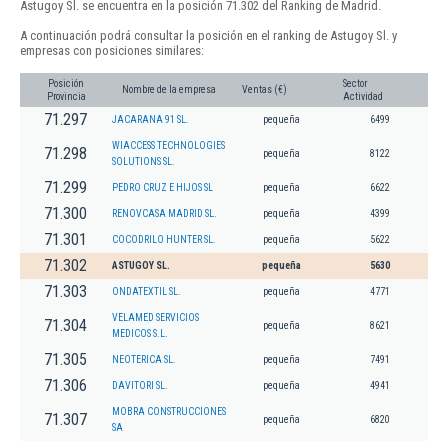
Astugoy Sl. se encuentra en la posición 71.302 del Ranking de Madrid.
A continuación podrá consultar la posición en el ranking de Astugoy Sl. y
empresas con posiciones similares:
Posición
Sector
Nombre de la empresa
Ventas (€)
Provincia
Actividad
71.297
JACARANA 91 SL.
pequeña
6499
WIACCESS TECHNOLOGIES
71.298
pequeña
8122
SOLUTIONS SL.
71.299
PEDRO CRUZ E HIJOS SL
pequeña
6622
71.300
RENOVCASA MADRID SL.
pequeña
4399
71.301
COCODRILO HUNTER SL.
pequeña
5622
71.302
ASTUGOY SL.
pequeña
5630
71.303
ONDATEXTIL SL.
pequeña
4771
VELAMED SERVICIOS
71.304
pequeña
8621
MEDICOS S.L.
71.305
NEOTERICA SL.
pequeña
7491
71.306
DAVITORI SL.
pequeña
4941
MOBRA CONSTRUCCIONES
71.307
pequeña
6820
SA