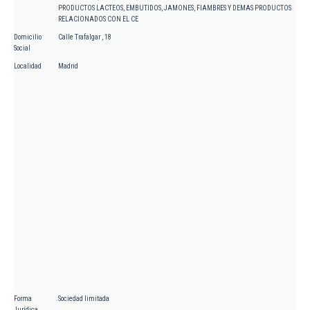
PRODUCTOS LACTEOS, EMBUTIDOS, JAMONES, FIAMBRES Y DEMAS PRODUCTOS
RELACIONADOS CON EL CE
Domicilio
Calle Trafalgar , 18
Social
Localidad
Madrid
Forma
Sociedad limitada
Jurídica