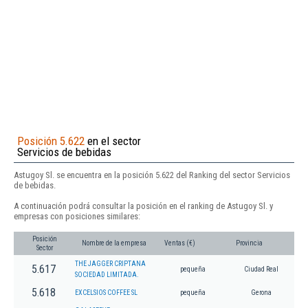
Posición 5.622
en el sector
Servicios de bebidas
Astugoy Sl. se encuentra en la posición 5.622 del Ranking del sector Servicios
de bebidas.
A continuación podrá consultar la posición en el ranking de Astugoy Sl. y
empresas con posiciones similares:
Posición
Nombre de la empresa
Ventas (€)
Provincia
Sector
THE JAGGER CRIPTANA
5.617
pequeña
Ciudad Real
SOCIEDAD LIMITADA.
5.618
EXCELSIOS COFFEE SL
pequeña
Gerona