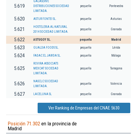
GALASERVE
5.619
DISTRIBUCIONES SOCIEDAD
pequeña
Pontevedra
LIMITADA.
5.620
ASTUR FONTEI SL.
pequeña
Asturias
HOSTELERIA AL-NATURAL
5.621
pequeña
Granada
2014 SOCIEDAD LIMITADA.
5.622
ASTUGOY SL.
pequeña
Madrid
5.623
GUALDA FOODS SL.
pequeña
Lérida
5.624
FADAC EL JAWDA SL.
pequeña
Málaga
ROVIRA ASSOCIATS
5.625
MEXCAT SOCIEDAD
pequeña
Tarragona
LIMITADA.
NASCLC SOCIEDAD
5.626
pequeña
Valencia
LIMITADA.
5.627
LACELUNA SL
pequeña
Granada
Ver Ranking de Empresas del CNAE 5630
Posición 71.302
en la provincia de
Madrid