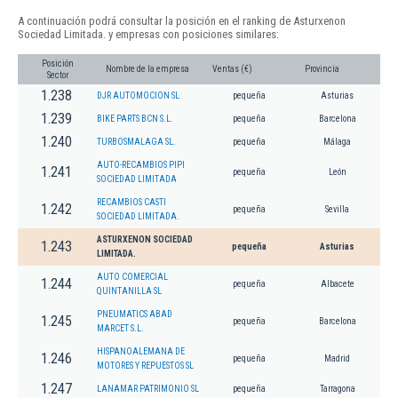
A continuación podrá consultar la posición en el ranking de Asturxenon
Sociedad Limitada. y empresas con posiciones similares:
Posición
Nombre de la empresa
Ventas (€)
Provincia
Sector
1.238
DJR AUTOMOCION SL
pequeña
Asturias
1.239
BIKE PARTS BCN S.L.
pequeña
Barcelona
1.240
TURBOSMALAGA SL.
pequeña
Málaga
AUTO-RECAMBIOS PIPI
1.241
pequeña
León
SOCIEDAD LIMITADA
RECAMBIOS CASTI
1.242
pequeña
Sevilla
SOCIEDAD LIMITADA.
ASTURXENON SOCIEDAD
1.243
pequeña
Asturias
LIMITADA.
AUTO COMERCIAL
1.244
pequeña
Albacete
QUINTANILLA SL
PNEUMATICS ABAD
1.245
pequeña
Barcelona
MARCET S.L.
HISPANOALEMANA DE
1.246
pequeña
Madrid
MOTORES Y REPUESTOS SL
1.247
LANAMAR PATRIMONIO SL
pequeña
Tarragona