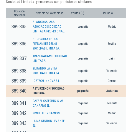
Sociedad Limitada. y empresas con posiciones similares:
Posición
Nombre de la empresa
Ventas (€)
Provincia
Nacional
BLANCO SALAS &
389.335
ASOCIADOS SOCIEDAD
pequeña
Madrid
LIMITADA PROFESIONAL.
BODEGUITA DE LOS
389.336
FERNANDEZ DEL 61
pequeña
Sevilla
SOCIEDAD LIMITADA.
TRANSGACAMO SOCIEDAD
389.337
pequeña
Jaén
LIMITADA.
SILBANDO LA VIDA
389.338
pequeña
Valencia
SOCIEDAD LIMITADA.
389.339
IGETECH INNOVA S.L.
pequeña
Gerona
ASTURXENON SOCIEDAD
389.340
pequeña
Asturias
LIMITADA.
RAFAEL CATERING ISLAS
389.341
pequeña
Tenerife
CANARIAS SL.
389.342
SIMULEITOR GAMES SL
pequeña
Madrid
LUNA GESTION LEVANTE
389.343
pequeña
Valencia
SL.