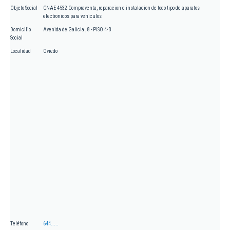
Objeto Social
CNAE 4532 Compraventa, reparacion e instalacion de todo tipo de aparatos
electronicos para vehiculos
Domicilio
Avenida de Galicia , 8 - PISO 4ºB
Social
Localidad
Oviedo
Teléfono
644.....