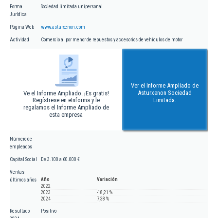
Forma
Sociedad limitada unipersonal
Jurídica
Página Web
www.asturxenon.com
Actividad
Comercio al por menor de repuestos y accesorios de vehículos de motor
Ver el Informe Ampliado de
Asturxenon Sociedad
Ve el Informe Ampliado. ¡Es gratis!
Regístrese en eInforma y le
Limitada.
regalamos el Informe Ampliado de
esta empresa
Número de
empleados
Capital Social
De 3.100 a 60.000 €
Ventas
Año
Variación
últimos años
2022
2023
-18,21 %
2024
7,38 %
Resultado
Positivo