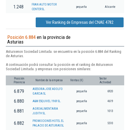
FRAN AUTO MOTOR
1.248
pequeña
Alicante
CENTER SL.
Ver Ranking de Empresas del CNAE 4782
Posición 6.884
en la provincia de
Asturias
Asturxenon Sociedad Limitada. se encuentra en la posición 6.884 del Ranking
de Asturias.
A continuación podrá consultar la posición en el ranking de Asturxenon
Sociedad Limitada. y empresas con posiciones similares:
Posición
Sector
Nombre de la empresa
Ventas (€)
Provincia
Actividad
ASESORIA JOSE ADOLFO
6.879
pequeña
6920
GARCIA SL
6.880
A&M ESQUIVEL 1969 SL.
pequeña
4619
AGROALIMENTARIA
6.881
pequeña
1013
JUDITH SL.
PROMOCIONES HOTEL EL
6.882
pequeña
5510
PALACIO DE ASTURIAS SL