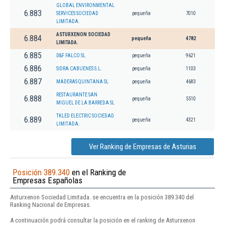
GLOBAL ENVIRONMENTAL
6.883
SERVICES SOCIEDAD
pequeña
7010
LIMITADA.
ASTURXENON SOCIEDAD
6.884
pequeña
4782
LIMITADA.
6.885
D&F FALCO SL
pequeña
9621
6.886
SIDRA CABUENES S.L.
pequeña
1103
6.887
MADERAS QUINTANA SL
pequeña
4683
RESTAURANTE SAN
6.888
pequeña
5510
MIGUEL DE LA BARREDA SL
TKLED ELECTRIC SOCIEDAD
6.889
pequeña
4321
LIMITADA.
Ver Ranking de Empresas de Asturias
Posición 389.340
en el Ranking de
Empresas Españolas
Asturxenon Sociedad Limitada. se encuentra en la posición 389.340 del
Ranking Nacional de Empresas.
A continuación podrá consultar la posición en el ranking de Asturxenon