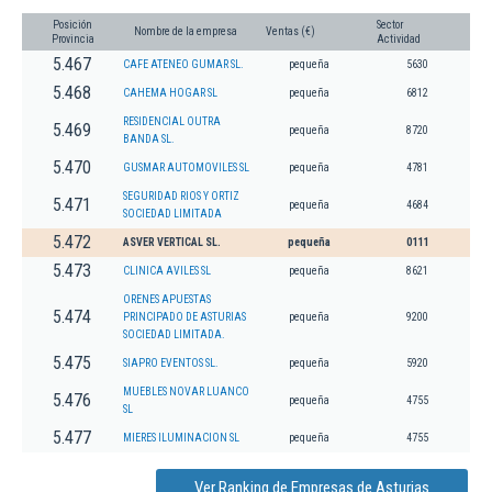
Posición
Sector
Nombre de la empresa
Ventas (€)
Provincia
Actividad
5.467
CAFE ATENEO GUMAR SL.
pequeña
5630
5.468
CAHEMA HOGAR SL
pequeña
6812
RESIDENCIAL OUTRA
5.469
pequeña
8720
BANDA SL.
5.470
GUSMAR AUTOMOVILES SL
pequeña
4781
SEGURIDAD RIOS Y ORTIZ
5.471
pequeña
4684
SOCIEDAD LIMITADA
5.472
ASVER VERTICAL SL.
pequeña
0111
5.473
CLINICA AVILES SL
pequeña
8621
ORENES APUESTAS
5.474
PRINCIPADO DE ASTURIAS
pequeña
9200
SOCIEDAD LIMITADA.
5.475
SIAPRO EVENTOS SL.
pequeña
5920
MUEBLES NOVAR LUANCO
5.476
pequeña
4755
SL
5.477
MIERES ILUMINACION SL
pequeña
4755
Ver Ranking de Empresas de Asturias