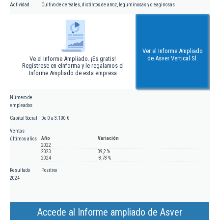
Actividad
Cultivo de cereales, distintos de arroz, leguminosas y oleaginosas
Ver el Informe Ampliado
de Asver Vertical Sl.
Ve el Informe Ampliado. ¡Es gratis!
Regístrese en eInforma y le regalamos el
Informe Ampliado de esta empresa
Número de
empleados
Capital Social
De 0 a 3.100 €
Ventas
Año
Variación
últimos años
2022
2023
39,2 %
2024
-8,78 %
Resultado
Positivo
2024
Accede al Informe ampliado de Asver