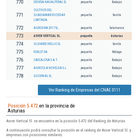
770
DEHESA NAVALPERAL SL
pequeña
Badajoz
CULTIVOS DEL
771
GUADIAMAR SOCIEDAD
pequeña
Sevilla
LIMITADA.
772
AGRODIRA 2017 SL.
pequeña
Salamanca
773
ASVER VERTICAL SL.
pequeña
Asturias
774
OLIVARES INELUC SL
pequeña
Sevilla
775
SOBLET SA
pequeña
Málaga
776
CASCAJOSA S.A.T.
pequeña
Badajoz
777
AGRICOLA NOVELDA S.L.
pequeña
Badajoz
778
GOCERVAL SL
pequeña
Badajoz
Ver Ranking de Empresas del CNAE 0111
Posición 5.472
en la provincia de
Asturias
Asver Vertical Sl. se encuentra en la posición 5.472 del Ranking de Asturias.
A continuación podrá consultar la posición en el ranking de Asver Vertical Sl. y
empresas con posiciones similares: