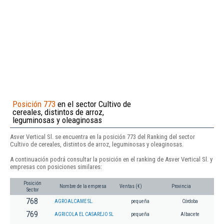
Posición 773
en el sector Cultivo de
cereales, distintos de arroz,
leguminosas y oleaginosas
Asver Vertical Sl. se encuentra en la posición 773 del Ranking del sector
Cultivo de cereales, distintos de arroz, leguminosas y oleaginosas.
A continuación podrá consultar la posición en el ranking de Asver Vertical Sl. y
empresas con posiciones similares:
Posición
Nombre de la empresa
Ventas (€)
Provincia
Sector
768
AGROALCAME SL.
pequeña
Córdoba
769
AGRICOLA EL CASAREJO SL
pequeña
Albacete