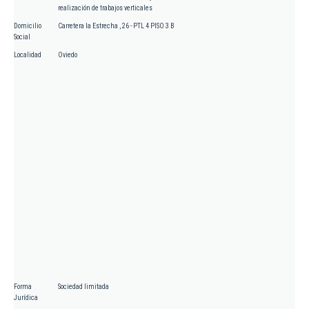
realización de trabajos verticales
Domicilio
Carretera la Estrecha , 26 - PTL 4 PISO 3 B
Social
Localidad
Oviedo
Forma
Sociedad limitada
Jurídica