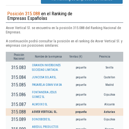
Posición 315.088
en el Ranking de
Empresas Españolas
Asver Vertical Sl. se encuentra en la posición 315.088 del Ranking Nacional de
Empresas.
A continuación podrá consultar la posición en el ranking de Asver Vertical Sl. y
empresas con posiciones similares:
Posición
Nombre de la empresa
Ventas (€)
Provincia
Nacional
ORANIEN INVERSIONES
315.083
pequeña
Sevilla
SOCIEDAD LIMITADA.
315.084
JUNCOSA SOLAR SL.
pequeña
Castellon
315.085
PASARELA GRAN VIA SA
pequeña
Madrid
FONTANERIA JESUS
315.086
pequeña
Gipuzkoa
GOMEZ SL
315.087
ALMOIXO SL
pequeña
Alicante
315.088
ASVER VERTICAL SL.
pequeña
Asturias
315.089
DONOSBEBE SL.
pequeña
Gipuzkoa
ABEDUL PRODUCTOS