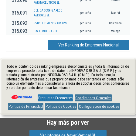
315.090
pequeña
Navarra
FARMACEUTICOS SL
DELICADO&FIGAREDO
315.091
pequeña
Madrid
ASESORES SL.
315.092
PRIRO HORITZON GRUP SL.
pequeña
Barcelona
315.093
ICSI FERTILIDAD SL
pequeña
Málaga
Ver Ranking de Empresas Nacional
Todo el contenido de ranking-empresas.eleconomista.es y toda la información de
empresas procede de la base de datos de INFORMA D&B S.A.U. (S.M.E.) y es
tratada y suministrada por INFORMA D&B S.A.U. (S.M.E.). En todo caso, la
información de empresas que proporcionamos debe ser tenida en cuenta sólo
como un elemento más a considerar a la hora de adoptar decisiones comerciales
y no debe por tanto determinar las mismas.
Preguntas Frecuentes
Condiciones Generales
Política de Privacidad
Política de Cookies
Configuración de cookies
Hay más por ver
Ver Informe de Asver Vertical Sl.