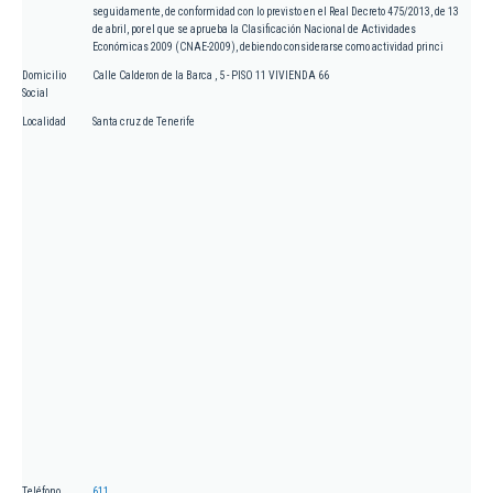
seguidamente, de conformidad con lo previsto en el Real Decreto 475/2013, de 13
de abril, por el que se aprueba la Clasificación Nacional de Actividades
Económicas 2009 (CNAE-2009), debiendo considerarse como actividad princi
Domicilio
Calle Calderon de la Barca , 5 - PISO 11 VIVIENDA 66
Social
Localidad
Santa cruz de Tenerife
Teléfono
611.....