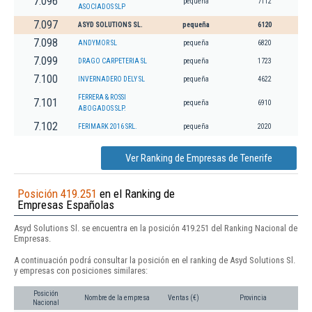
7.096
pequeña
7112
ASOCIADOS SLP
7.097
ASYD SOLUTIONS SL.
pequeña
6120
7.098
ANDYMOR SL
pequeña
6820
7.099
DRAGO CARPETERIA SL
pequeña
1723
7.100
INVERNADERO DELY SL
pequeña
4622
FERRERA & ROSSI
7.101
pequeña
6910
ABOGADOS SLP.
7.102
FERIMARK 2016 SRL.
pequeña
2020
Ver Ranking de Empresas de Tenerife
Posición 419.251
en el Ranking de
Empresas Españolas
Asyd Solutions Sl. se encuentra en la posición 419.251 del Ranking Nacional de
Empresas.
A continuación podrá consultar la posición en el ranking de Asyd Solutions Sl.
y empresas con posiciones similares:
Posición
Nombre de la empresa
Ventas (€)
Provincia
Nacional