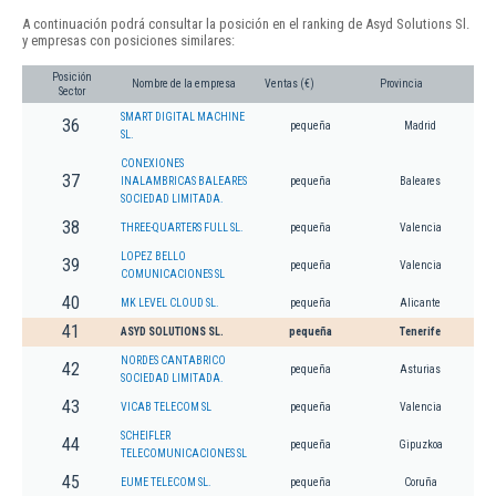
A continuación podrá consultar la posición en el ranking de Asyd Solutions Sl.
y empresas con posiciones similares:
Posición
Nombre de la empresa
Ventas (€)
Provincia
Sector
SMART DIGITAL MACHINE
36
pequeña
Madrid
SL.
CONEXIONES
37
INALAMBRICAS BALEARES
pequeña
Baleares
SOCIEDAD LIMITADA.
38
THREE-QUARTERS FULL SL.
pequeña
Valencia
LOPEZ BELLO
39
pequeña
Valencia
COMUNICACIONES SL
40
MK LEVEL CLOUD SL.
pequeña
Alicante
41
ASYD SOLUTIONS SL.
pequeña
Tenerife
NORDES CANTABRICO
42
pequeña
Asturias
SOCIEDAD LIMITADA.
43
VICAB TELECOM SL
pequeña
Valencia
SCHEIFLER
44
pequeña
Gipuzkoa
TELECOMUNICACIONES SL
45
EUME TELECOM SL.
pequeña
Coruña