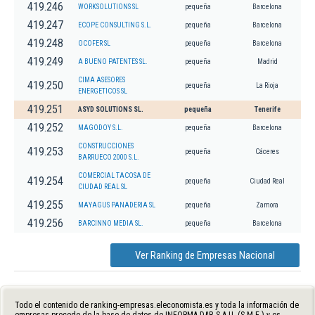
419.246
WORKSOLUTIONS SL
pequeña
Barcelona
419.247
ECOPE CONSULTING S.L.
pequeña
Barcelona
419.248
OCOFER SL
pequeña
Barcelona
419.249
A BUENO PATENTES SL.
pequeña
Madrid
CIMA ASESORES
419.250
pequeña
La Rioja
ENERGETICOS SL
419.251
ASYD SOLUTIONS SL.
pequeña
Tenerife
419.252
MAGODOY S.L.
pequeña
Barcelona
CONSTRUCCIONES
419.253
pequeña
Cáceres
BARRUECO 2000 S.L.
COMERCIAL TACOSA DE
419.254
pequeña
Ciudad Real
CIUDAD REAL SL
419.255
MAYAGUS PANADERIA SL
pequeña
Zamora
419.256
BARCINNO MEDIA SL.
pequeña
Barcelona
Ver Ranking de Empresas Nacional
Todo el contenido de ranking-empresas.eleconomista.es y toda la información de
empresas procede de la base de datos de INFORMA D&B S.A.U. (S.M.E.) y es