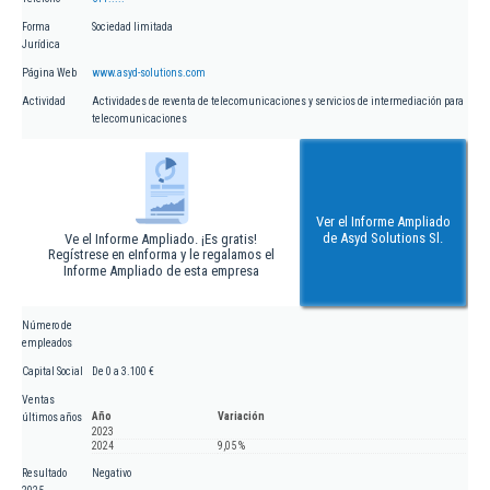
Forma
Sociedad limitada
Jurídica
Página Web
www.asyd-solutions.com
Actividad
Actividades de reventa de telecomunicaciones y servicios de intermediación para
telecomunicaciones
Ver el Informe Ampliado
de Asyd Solutions Sl.
Ve el Informe Ampliado. ¡Es gratis!
Regístrese en eInforma y le regalamos el
Informe Ampliado de esta empresa
Número de
empleados
Capital Social
De 0 a 3.100 €
Ventas
Año
Variación
últimos años
2023
2024
9,05 %
Resultado
Negativo