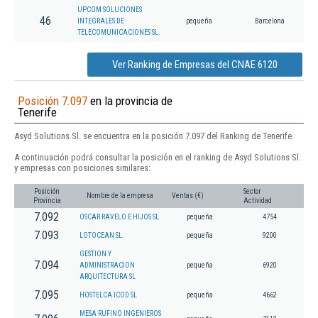
UPCOM SOLUCIONES
46
INTEGRALES DE
pequeña
Barcelona
TELECOMUNICACIONES SL.
Ver Ranking de Empresas del CNAE 6120
Posición 7.097
en la provincia de
Tenerife
Asyd Solutions Sl. se encuentra en la posición 7.097 del Ranking de Tenerife.
A continuación podrá consultar la posición en el ranking de Asyd Solutions Sl.
y empresas con posiciones similares:
Posición
Sector
Nombre de la empresa
Ventas (€)
Provincia
Actividad
7.092
OSCAR RAVELO E HIJOS SL
pequeña
4754
7.093
LOTOCEAN SL.
pequeña
9200
GESTION Y
7.094
ADMINISTRACION
pequeña
6920
ARQUITECTURA SL
7.095
HOSTELCA ICOD SL
pequeña
4662
MESA RUFINO INGENIEROS