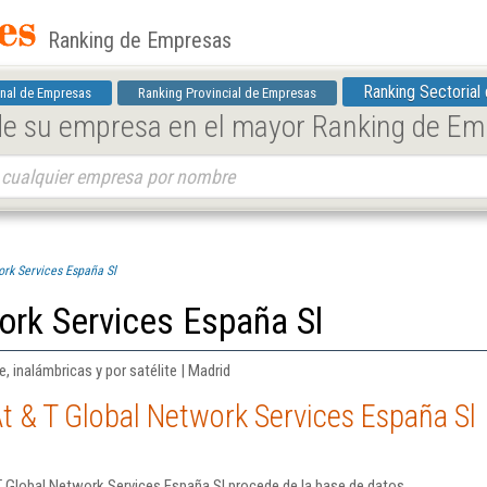
Ranking de Empresas
Ranking Sectorial
nal de Empresas
Ranking Provincial de Empresas
 de su empresa en el mayor Ranking de E
ork Services España Sl
ork Services España Sl
 inalámbricas y por satélite | Madrid
t & T Global Network Services España Sl
T Global Network Services España Sl procede de la base de datos