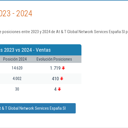
023 - 2024
e posiciones entre 2023 y 2024 de At & T Global Network Services España Sl p
s 2023 vs 2024 - Ventas
Posición 2024
Evolución Posiciones
1.719
14.620
410
4.002
4
30
t & T Global Network Services España Sl