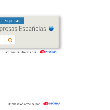
 de Empresas
mpresas Españolas
Información ofrecida por
Información ofrecida por