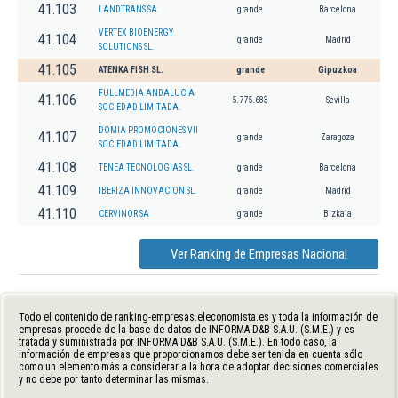
41.103
LANDTRANS SA
grande
Barcelona
VERTEX BIOENERGY
41.104
grande
Madrid
SOLUTIONS SL.
41.105
ATENKA FISH SL.
grande
Gipuzkoa
FULLMEDIA ANDALUCIA
41.106
5.775.683
Sevilla
SOCIEDAD LIMITADA.
DOMIA PROMOCIONES VII
41.107
grande
Zaragoza
SOCIEDAD LIMITADA.
41.108
TENEA TECNOLOGIAS SL.
grande
Barcelona
41.109
IBERIZA INNOVACION SL.
grande
Madrid
41.110
CERVINOR SA
grande
Bizkaia
Ver Ranking de Empresas Nacional
Todo el contenido de ranking-empresas.eleconomista.es y toda la información de
empresas procede de la base de datos de INFORMA D&B S.A.U. (S.M.E.) y es
tratada y suministrada por INFORMA D&B S.A.U. (S.M.E.). En todo caso, la
información de empresas que proporcionamos debe ser tenida en cuenta sólo
como un elemento más a considerar a la hora de adoptar decisiones comerciales
y no debe por tanto determinar las mismas.