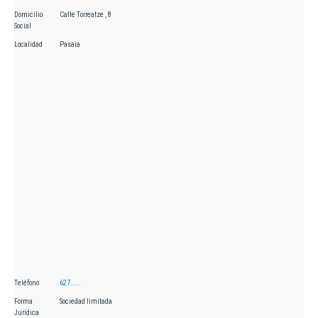
Domicilio
Calle Torreatze , 8
Social
Localidad
Pasaia
Teléfono
627.....
Forma
Sociedad limitada
Jurídica