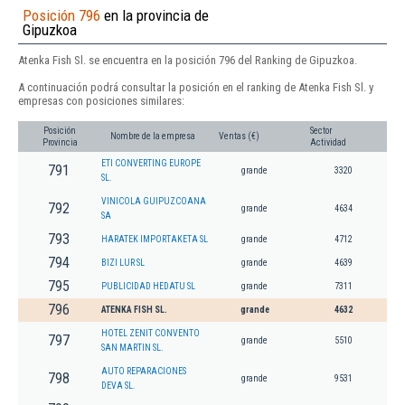
Posición 796
en la provincia de
Gipuzkoa
Atenka Fish Sl. se encuentra en la posición 796 del Ranking de Gipuzkoa.
A continuación podrá consultar la posición en el ranking de Atenka Fish Sl. y
empresas con posiciones similares:
Posición
Sector
Nombre de la empresa
Ventas (€)
Provincia
Actividad
ETI CONVERTING EUROPE
791
grande
3320
SL.
VINICOLA GUIPUZCOANA
792
grande
4634
SA
793
HARATEK IMPORTAKETA SL
grande
4712
794
BIZI LUR SL
grande
4639
795
PUBLICIDAD HEDATU SL
grande
7311
796
ATENKA FISH SL.
grande
4632
HOTEL ZENIT CONVENTO
797
grande
5510
SAN MARTIN SL.
AUTO REPARACIONES
798
grande
9531
DEVA SL.