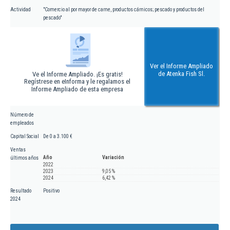
Actividad
"Comercio al por mayor de carne, productos cárnicos; pescado y productos del
pescado"
Ver el Informe Ampliado
de Atenka Fish Sl.
Ve el Informe Ampliado. ¡Es gratis!
Regístrese en eInforma y le regalamos el
Informe Ampliado de esta empresa
Número de
empleados
Capital Social
De 0 a 3.100 €
Ventas
Año
Variación
últimos años
2022
2023
9,05 %
2024
6,42 %
Resultado
Positivo
2024