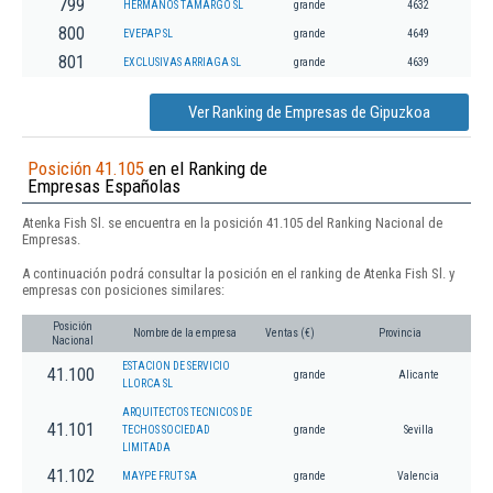
799
HERMANOS TAMARGO SL
grande
4632
800
EVEPAP SL
grande
4649
801
EXCLUSIVAS ARRIAGA SL
grande
4639
Ver Ranking de Empresas de Gipuzkoa
Posición 41.105
en el Ranking de
Empresas Españolas
Atenka Fish Sl. se encuentra en la posición 41.105 del Ranking Nacional de
Empresas.
A continuación podrá consultar la posición en el ranking de Atenka Fish Sl. y
empresas con posiciones similares:
Posición
Nombre de la empresa
Ventas (€)
Provincia
Nacional
ESTACION DE SERVICIO
41.100
grande
Alicante
LLORCA SL
ARQUITECTOS TECNICOS DE
41.101
TECHOS SOCIEDAD
grande
Sevilla
LIMITADA
41.102
MAYPE FRUT SA
grande
Valencia