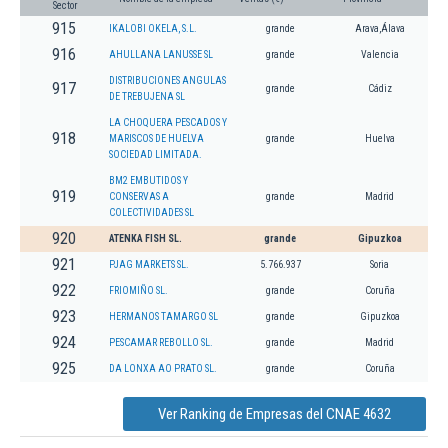
Sector
915
IKALOBI OKELA, S.L.
grande
Arava,Álava
916
AHULLANA LANUSSE SL
grande
Valencia
DISTRIBUCIONES ANGULAS
917
grande
Cádiz
DE TREBUJENA SL
LA CHOQUERA PESCADOS Y
918
MARISCOS DE HUELVA
grande
Huelva
SOCIEDAD LIMITADA.
BM2 EMBUTIDOS Y
919
CONSERVAS A
grande
Madrid
COLECTIVIDADES SL
920
ATENKA FISH SL.
grande
Gipuzkoa
921
PJAG MARKETS SL.
5.766.937
Soria
922
FRIOMIÑO SL.
grande
Coruña
923
HERMANOS TAMARGO SL
grande
Gipuzkoa
924
PESCAMAR REBOLLO SL.
grande
Madrid
925
DA LONXA AO PRATO SL.
grande
Coruña
Ver Ranking de Empresas del CNAE 4632