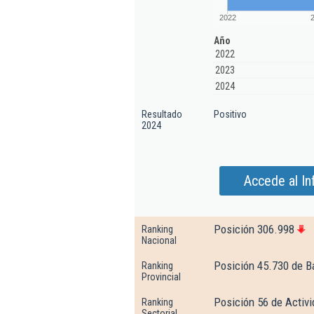
2022
Año
2022
2023
2024
Resultado
Positivo
2024
Accede al In
Posición 306.998
Ranking
Nacional
Posición 45.730 de B
Ranking
Provincial
Posición 56 de Activi
Ranking
Sectorial