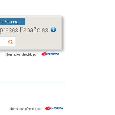
 de Empresas
mpresas Españolas
Información ofrecida por
Información ofrecida por