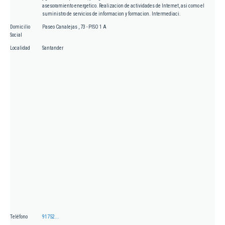
asesoramiento energetico. Realizacion de actividades de Internet, asi como el
suministro de servicios de informacion y formacion. Intermediaci.
Domicilio
Paseo Canalejas , 73 - PISO 1 A
Social
Localidad
Santander
Teléfono
91752...