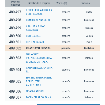
Posición
Nombre de la empresa
Ventas (€)
Provincia
Nacional
DISTRIBUIDORA EUROPEA
489.497
pequeña
Madrid
DE REFRESCOS SL
489.498
COMERCIAL ANANKE SL
pequeña
Barcelona
VIGUERA Y ROMAN
489.499
pequeña
Córdoba
ASESORES SL
489.500
COFFEESUR SL.
pequeña
Málaga
489.501
HIPER ALGABA SL.
pequeña
Sevilla
489.502
ATLANTIC VAL EXPAN SL
pequeña
Cantabria
FORJADOS Y
489.503
PREFABRICADOS OLLERIA
pequeña
Valencia
SOCIEDAD LIMITADA.
CARPINTERIAS S. CAMBRA
489.504
pequeña
Barcelona
SL.
EMC ENGINYERIA I GESTIO
489.505
DE PROJECTES
pequeña
Barcelona
AMBIENTALS SL.
489.506
RIBAS & ZANGO SL.
pequeña
Barcelona
489.507
PATRIMONIAL COLSAN SLU
pequeña
Valencia