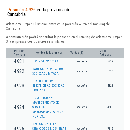
Posición 4.926
en la provincia de
Cantabria
Atlantic Val Expan Sl se encuentra en la posición 4.926 del Ranking de
Cantabria.
A continuación podrá consultar la posición en el ranking de Atlantic Val Expan
Sl y empresas con posiciones similares:
Posición
Sector
Nombre de la empresa
Ventas (€)
Provincia
Actividad
4.921
CASTRO-LUSA 3000 SL
pequeña
6812
RAUL GUTIERREZ SORDO
4.922
pequeña
5510
SOCIEDAD LIMITADA.
DOSCIENTOS30V
4.923
ELECTRICIDAD, SOCIEDAD
pequeña
4321
LIMITADA.
CONSULTORIA Y
MANTENIMIENTO DE
4.924
SERVICIOS
pequeña
3600
MEDIOAMBIENTALES DEL
NORTE SL.
BASCONES Y PEREZ
4.925
SERVICIOS DE INGENIERIA S
pequeña
7112