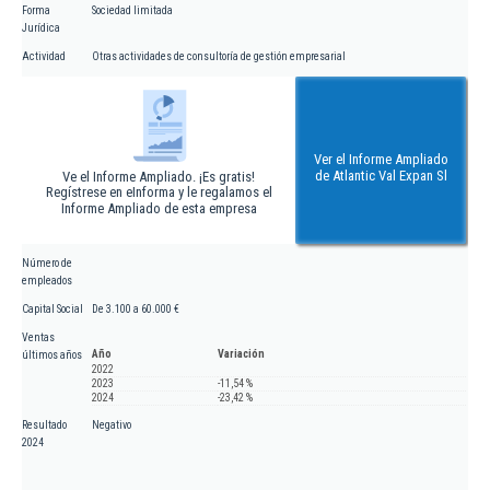
Forma
Sociedad limitada
Jurídica
Actividad
Otras actividades de consultoría de gestión empresarial
Ver el Informe Ampliado
de Atlantic Val Expan Sl
Ve el Informe Ampliado. ¡Es gratis!
Regístrese en eInforma y le regalamos el
Informe Ampliado de esta empresa
Número de
empleados
Capital Social
De 3.100 a 60.000 €
Ventas
Año
Variación
últimos años
2022
2023
-11,54 %
2024
-23,42 %
Resultado
Negativo
2024