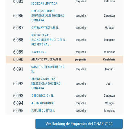
6.085
pequeña
Valencia
SOCIEDAD LIMITADA
ITM CONSULTORES
6.086
EMPRESARIALES SOCIEDAD
pequeña
Zaragoza
LIMITADA.
6.087
GATEWAY TEXTILES SL.
pequeña
Málaga
ROIG & LLEVAT
6.088
ECONOMISTES AUDITORS SL
pequeña
Tarragona
PROFESIONAL
6.089
ICASE-86 S.L.
pequeña
Barcelona
6.090
ATLANTIC VAL EXPAN SL
pequeña
Cantabria
SMARTPULSE CONSULTING
6.091
pequeña
Madrid
SL.
BUSINESS STRATEGY
6.092
SELEZZIONA SOCIEDAD
pequeña
Jaén
LIMITADA.
6.093
GES-DIRECCION SL
pequeña
Zaragoza
6.094
ALJIM GESTION SL
pequeña
Málaga
6.095
FUTURE QUESTS S.L.
pequeña
Barcelona
Ver Ranking de Empresas del CNAE 7020