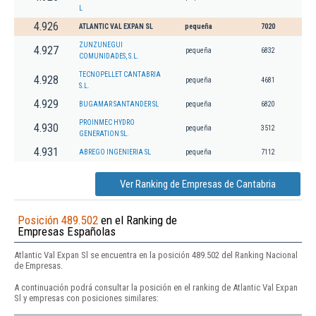
L
4.926
ATLANTIC VAL EXPAN SL
pequeña
7020
ZUNZUNEGUI
4.927
pequeña
6832
COMUNIDADES, S.L.
TECNOPELLET CANTABRIA
4.928
pequeña
4681
S.L.
4.929
BUGAMAR SANTANDER SL
pequeña
6820
PROINMEC HYDRO
4.930
pequeña
3512
GENERATION SL.
4.931
ABREGO INGENIERIA SL
pequeña
7112
Ver Ranking de Empresas de Cantabria
Posición 489.502
en el Ranking de
Empresas Españolas
Atlantic Val Expan Sl se encuentra en la posición 489.502 del Ranking Nacional
de Empresas.
A continuación podrá consultar la posición en el ranking de Atlantic Val Expan
Sl y empresas con posiciones similares: