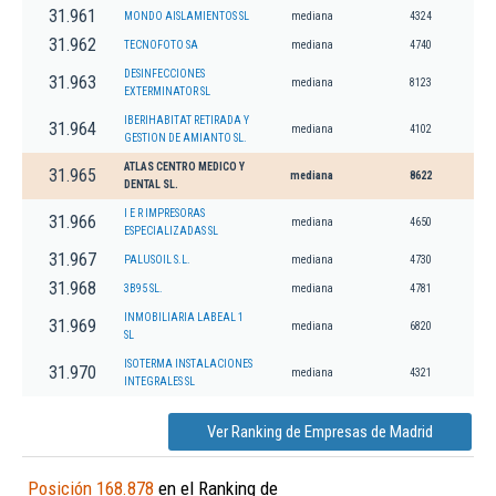
31.961
MONDO AISLAMIENTOS SL
mediana
4324
31.962
TECNOFOTO SA
mediana
4740
DESINFECCIONES
31.963
mediana
8123
EXTERMINATOR SL
IBERIHABITAT RETIRADA Y
31.964
mediana
4102
GESTION DE AMIANTO SL.
ATLAS CENTRO MEDICO Y
31.965
mediana
8622
DENTAL SL.
I E R IMPRESORAS
31.966
mediana
4650
ESPECIALIZADAS SL
31.967
PALUSOIL S.L.
mediana
4730
31.968
3B95 SL.
mediana
4781
INMOBILIARIA LABEAL 1
31.969
mediana
6820
SL
ISOTERMA INSTALACIONES
31.970
mediana
4321
INTEGRALES SL
Ver Ranking de Empresas de Madrid
Posición 168.878
en el Ranking de