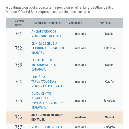
A continuación podrá consultar la posición en el ranking de Atlas Centro
Medico Y Dental Sl. y empresas con posiciones similares:
Posición
Nombre de la empresa
Ventas (€)
Provincia
Sector
ANESAFE SERVICIOS
751
mediana
Madrid
MEDICOS INTEGRALES SL.
CLINICA DE CIRUGIA
752
PLASTICA R GONZALEZ DE
mediana
Valencia
VICENTE SL
CENTRO MEDICO
753
VILLANUEVA DE LA
mediana
Madrid
CAÑADA SL
CORUÑESA DE
754
TRAUMATOLOGIA Y
mediana
Coruña
MEDICINA DEPORTIVA SL
C U E M CENTRE
D'URGENCIES I
755
mediana
Barcelona
ESPECIALITATS MEDIQUES
DE GAVA SL
ATLAS CENTRO MEDICO Y
756
mediana
Madrid
DENTAL SL.
757
MERCEDESSOBREVIELA SLP
mediana
Zaragoza