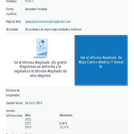
Teléfono
91617...
Forma
Sociedad limitada
Jurídica
Página Web
www.atlascentromedicoydental.com
Actividad
Actividades de otras especialidades médicas
Ver el Informe Ampliado de
Atlas Centro Medico Y Dental
Ve el Informe Ampliado. ¡Es gratis!
Regístrese en eInforma y le
Sl.
regalamos el Informe Ampliado de
esta empresa
Número de
empleados
Capital Social
De 0 a 3.100 €
Ventas
Año
Variación
últimos años
2022
2023
8,28 %
2024
10,19 %