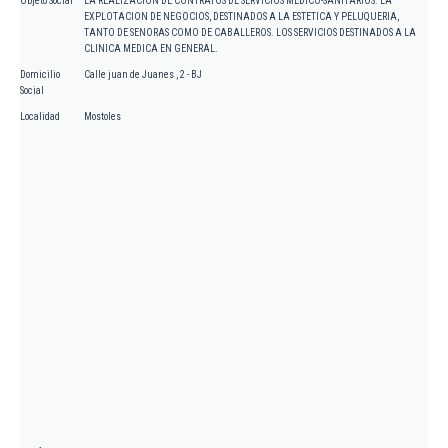
Objeto Social
LA REALIZACION DE CONTRATOS DE SERVICIOS MEDICO-SANITARIOS. LA
EXPLOTACION DE NEGOCIOS, DESTINADOS A LA ESTETICA Y PELUQUERIA,
TANTO DE SENORAS COMO DE CABALLEROS. LOS SERVICIOS DESTINADOS A LA
CLINICA MEDICA EN GENERAL.
Domicilio
Calle juan de Juanes , 2 - BJ
Social
Localidad
Mostoles