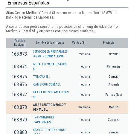
Empresas Españolas
Atlas Centro Medico Y Dental Sl. se encuentra en la posición 168.878 del
Ranking Nacional de Empresas.
A continuación podrá consultar la posición en el ranking de Atlas Centro
Medico Y Dental Sl. y empresas con posiciones similares:
Posición
Nombre de la empresa
Ventas (€)
Provincia
Nacional
SERVICIOS EMPRESARIALES
168.873
mediana
Navarra
AGRO INDUSTRIALES SA
METALOK MECANIZADOS
168.874
mediana
Pontevedra
SL
168.875
TRINOVA SLL
mediana
Zamora
168.876
CAMBICON COSTA SL
mediana
Alicante
PLAZA DEL SOL AMADORES
168.877
mediana
Palmas (las)
SL
ATLAS CENTRO MEDICO Y
168.878
mediana
Madrid
DENTAL SL.
TRANSMISIONES
168.879
mediana
Zaragoza
ZARAGOZA SL
SDAD COOP LTDA OVINO
168.880
mediana
Zamora