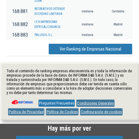
JORA
RECREATIVOS OSTENDE
168.881
mediana
Cantabria
SOCIEDAD LIMITADA.
I E R IMPRESORAS
168.882
mediana
Madrid
ESPECIALIZADAS SL
168.883
PALUSOIL S.L.
mediana
Madrid
Ver Ranking de Empresas Nacional
Todo el contenido de ranking-empresas.eleconomista.es y toda la información de
empresas procede de la base de datos de INFORMA D&B S.A.U. (S.M.E.) y es
tratada y suministrada por INFORMA D&B S.A.U. (S.M.E.). En todo caso, la
información de empresas que proporcionamos debe ser tenida en cuenta sólo
como un elemento más a considerar a la hora de adoptar decisiones comerciales
y no debe por tanto determinar las mismas.
Preguntas Frecuentes
Condiciones Generales
Política de Privacidad
Política de Cookies
Configuración de cookies
Hay más por ver