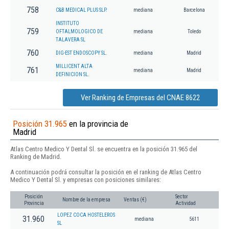
758
C&B MEDICAL PLUS SLP.
mediana
Barcelona
INSTITUTO
759
OFTALMOLOGICO DE
mediana
Toledo
TALAVERA SL
760
DIG-EST ENDOSCOPY SL.
mediana
Madrid
MILLICENT ALTA
761
mediana
Madrid
DEFINICION SL.
Ver Ranking de Empresas del CNAE 8622
Posición 31.965
en la provincia de
Madrid
Atlas Centro Medico Y Dental Sl. se encuentra en la posición 31.965 del
Ranking de Madrid.
A continuación podrá consultar la posición en el ranking de Atlas Centro
Medico Y Dental Sl. y empresas con posiciones similares:
Posición
Sector
Nombre de la empresa
Ventas (€)
Provincia
Actividad
LOPEZ COCA HOSTELEROS
31.960
mediana
5611
SL