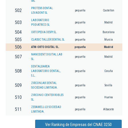
SRL
PROTESIS DENTAL
502
pequeña
Castellon
LEVADENT SL
LABORATORIO
503
pequeña
Madrid
PODIATRICO SL
504
ORTOPEDIA DESPI SL.
pequeña
Barcelona
505
CLASSIC TALLER DENTAL SL
pequeña
Murcia
506
ATM-ORTO DIGITAL SL.
pequeña
Madrid
NANODENT DIGITAL LAB
507
pequeña
Madrid
SL.
DENTALBAREA
508
LABORATORIO DENTAL,
pequeña
Coruña
S.L.
ZIRCONLAB DENTAL
509
pequeña
Sevilla
SOCIEDAD LIMITADA.
ZIRCONIO CENTER ROBLES
510
pequeña
Huelva
SL.
ZERAMELL-LD SOCIEDAD
511
pequeña
Albacete
LIMITADA.
Ver Ranking de Empresas del CNAE 3250