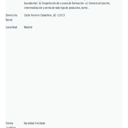
bucodental. b) Impartición de cursos de formación. e) Comercialización,
intermediación y venta de todo tipo de productos, tanto ..
Domicilio
Calle Fermin Caballero , 62 - LOC 3
Social
Localidad
Madrid
Forma
Sociedad limitada
Jurídica