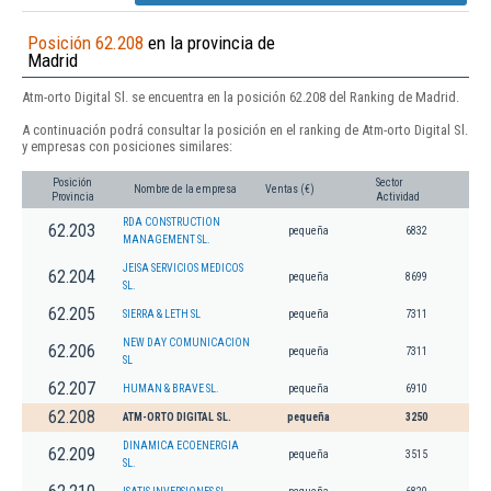
Posición 62.208
en la provincia de
Madrid
Atm-orto Digital Sl. se encuentra en la posición 62.208 del Ranking de Madrid.
A continuación podrá consultar la posición en el ranking de Atm-orto Digital Sl.
y empresas con posiciones similares:
Posición
Sector
Nombre de la empresa
Ventas (€)
Provincia
Actividad
RDA CONSTRUCTION
62.203
pequeña
6832
MANAGEMENT SL.
JEISA SERVICIOS MEDICOS
62.204
pequeña
8699
SL.
62.205
SIERRA & LETH SL
pequeña
7311
NEW DAY COMUNICACION
62.206
pequeña
7311
SL
62.207
HUMAN & BRAVE SL.
pequeña
6910
62.208
ATM-ORTO DIGITAL SL.
pequeña
3250
DINAMICA ECOENERGIA
62.209
pequeña
3515
SL.