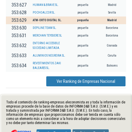
353.627
HUMAN & BRAVE SL.
pequeña
Madrid
353.628
POCHOALCOR SL.
pequeña
Sevilla
353.629
ATM-ORTO DIGITAL SL.
pequeña
Madrid
353.630
DEPILINE TEAM SL.
pequeña
Barcelona
353.631
MERCHAN TEYSSIERE SL
pequeña
Barcelona
ENTORNO ACCESIBLE
353.632
pequeña
Granada
SOCIEDAD LIMITADA.
353.633
ALUMINIOS NEGREIRA SL.
pequeña
Coruña
REVESTIMIENTOS ZAKI
353.634
pequeña
Baleares
BALEARES SL.
Ver Ranking de Empresas Nacional
Todo el contenido de ranking-empresas.eleconomista.es y toda la información de
empresas procede de la base de datos de INFORMA D&B S.A.U. (S.M.E.) y es
tratada y suministrada por INFORMA D&B S.A.U. (S.M.E.). En todo caso, la
información de empresas que proporcionamos debe ser tenida en cuenta sólo
como un elemento más a considerar a la hora de adoptar decisiones comerciales
y no debe por tanto determinar las mismas.