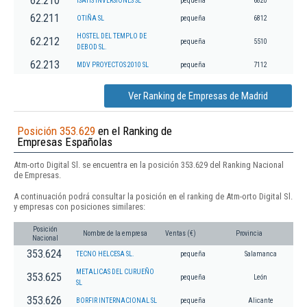
62.210
ISATIS INVERSIONES SL
pequeña
6820
62.211
OTIÑA SL
pequeña
6812
HOSTEL DEL TEMPLO DE
62.212
pequeña
5510
DEBOD SL.
62.213
MDV PROYECTOS 2010 SL
pequeña
7112
Ver Ranking de Empresas de Madrid
Posición 353.629
en el Ranking de
Empresas Españolas
Atm-orto Digital Sl. se encuentra en la posición 353.629 del Ranking Nacional
de Empresas.
A continuación podrá consultar la posición en el ranking de Atm-orto Digital Sl.
y empresas con posiciones similares:
Posición
Nombre de la empresa
Ventas (€)
Provincia
Nacional
353.624
TECNO HELCESA SL.
pequeña
Salamanca
METALICAS DEL CURUEÑO
353.625
pequeña
León
SL
353.626
BORFIR INTERNACIONAL SL
pequeña
Alicante