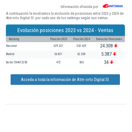
Información ofrecida por
A continuación le mostramos la evolución de posiciones entre 2023 y 2024 de
Atm-orto Digital Sl. por cada uno de los rankings según sus ventas:
Evolución posiciones 2023 vs 2024 - Ventas
Ranking
Posición 2023
Posición 2024
Evolución Posiciones
24.308
Nacional
329.321
353.629
5.387
Madrid
56.821
62.208
34
Sector CNAE 3250
472
506
Acceda a toda la información de Atm-orto Digital Sl.