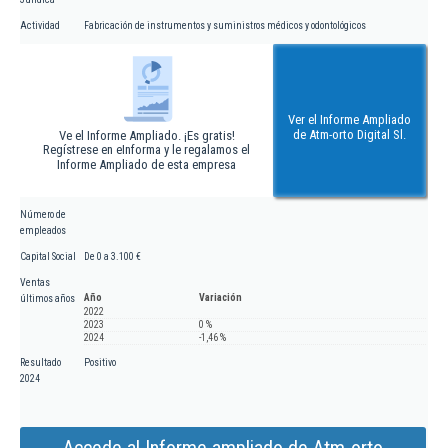
Actividad
Fabricación de instrumentos y suministros médicos y odontológicos
Ver el Informe Ampliado
de Atm-orto Digital Sl.
Ve el Informe Ampliado. ¡Es gratis!
Regístrese en eInforma y le regalamos el
Informe Ampliado de esta empresa
Número de
empleados
Capital Social
De 0 a 3.100 €
Ventas
Año
Variación
últimos años
2022
2023
0 %
2024
-1,46 %
Resultado
Positivo
2024