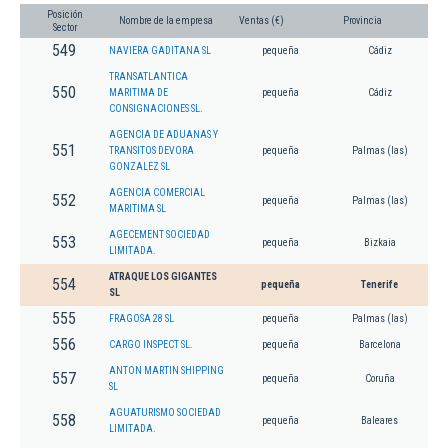
Posición
Nombre de la empresa
Ventas (€)
Provincia
Sector
549
NAVIERA GADITANA SL
pequeña
Cádiz
TRANSATLANTICA
550
MARITIMA DE
pequeña
Cádiz
CONSIGNACIONES SL.
AGENCIA DE ADUANAS Y
551
TRANSITOS DEVORA
pequeña
Palmas (las)
GONZALEZ SL
AGENCIA COMERCIAL
552
pequeña
Palmas (las)
MARITIMA SL
AGECEMENT SOCIEDAD
553
pequeña
Bizkaia
LIMITADA.
ATRAQUE LOS GIGANTES
554
pequeña
Tenerife
SL
555
FRAGOSA 28 SL
pequeña
Palmas (las)
556
CARGO INSPECT SL.
pequeña
Barcelona
ANTON MARTIN SHIPPING
557
pequeña
Coruña
SL
AGUATURISMO SOCIEDAD
558
pequeña
Baleares
LIMITADA.