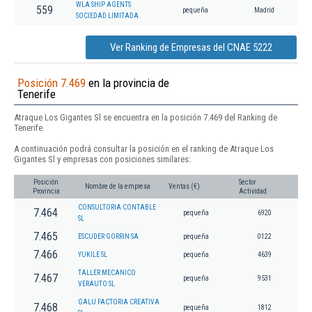
WLA SHIP AGENTS
559
pequeña
Madrid
SOCIEDAD LIMITADA.
Ver Ranking de Empresas del CNAE 5222
Posición 7.469
en la provincia de
Tenerife
Atraque Los Gigantes Sl se encuentra en la posición 7.469 del Ranking de
Tenerife.
A continuación podrá consultar la posición en el ranking de Atraque Los
Gigantes Sl y empresas con posiciones similares:
Posición
Sector
Nombre de la empresa
Ventas (€)
Provincia
Actividad
CONSULTORIA CONTABLE
7.464
pequeña
6920
SL
7.465
ESCUDER GORRIN SA
pequeña
0122
7.466
YUKILE SL
pequeña
4639
TALLER MECANICO
7.467
pequeña
9531
VERAUTO SL
GALU FACTORIA CREATIVA
7.468
pequeña
1812