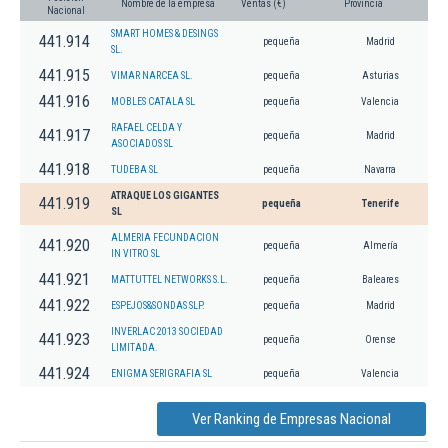
Nombre de la empresa
Ventas (€)
Provincia
Nacional
SMART HOMES & DESINGS
441.914
pequeña
Madrid
SL.
441.915
VIMAR NARCEA SL.
pequeña
Asturias
441.916
MOBLES CATALA SL
pequeña
Valencia
RAFAEL CELDA Y
441.917
pequeña
Madrid
ASOCIADOS SL
441.918
TUDEBA SL
pequeña
Navarra
ATRAQUE LOS GIGANTES
441.919
pequeña
Tenerife
SL
ALMERIA FECUNDACION
441.920
pequeña
Almería
IN VITRO SL
441.921
MATTUTTEL NETWORKS S.L.
pequeña
Baleares
441.922
ESPEJOS&SONDAS SLP.
pequeña
Madrid
INVERLAC 2013 SOCIEDAD
441.923
pequeña
Orense
LIMITADA.
441.924
ENIGMA SERIGRAFIA SL
pequeña
Valencia
Ver Ranking de Empresas Nacional