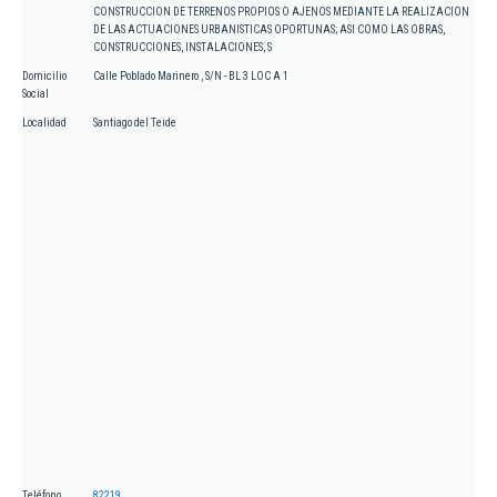
CONSTRUCCION DE TERRENOS PROPIOS O AJENOS MEDIANTE LA REALIZACION
DE LAS ACTUACIONES URBANISTICAS OPORTUNAS; ASI COMO LAS OBRAS,
CONSTRUCCIONES, INSTALACIONES, S
Domicilio
Calle Poblado Marinero , S/N - BL 3 LOC A 1
Social
Localidad
Santiago del Teide
Teléfono
82219...