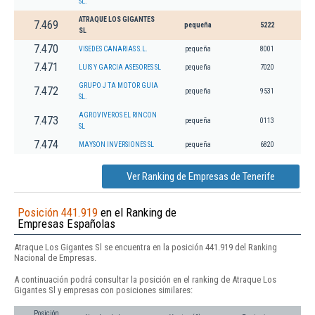
SL.
ATRAQUE LOS GIGANTES
7.469
pequeña
5222
SL
7.470
VISEDES CANARIAS S.L.
pequeña
8001
7.471
LUIS Y GARCIA ASESORES SL
pequeña
7020
GRUPO J TA MOTOR GUIA
7.472
pequeña
9531
SL.
AGROVIVEROS EL RINCON
7.473
pequeña
0113
SL
7.474
MAYSON INVERSIONES SL
pequeña
6820
Ver Ranking de Empresas de Tenerife
Posición 441.919
en el Ranking de
Empresas Españolas
Atraque Los Gigantes Sl se encuentra en la posición 441.919 del Ranking
Nacional de Empresas.
A continuación podrá consultar la posición en el ranking de Atraque Los
Gigantes Sl y empresas con posiciones similares:
Posición