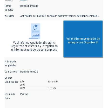
Forma
Sociedad limitada
Jurídica
Actividad
Actividades auxiliares del transporte marítimo y por vías navegables interiores
Ver el Informe Ampliado de
Atraque Los Gigantes Sl
Ve el Informe Ampliado. ¡Es gratis!
Regístrese en eInforma y le regalamos
el Informe Ampliado de esta empresa
Número de
empleados
Capital Social
Mayor de 60.000 €
Ventas
Año
Variación
últimos años
2023
2024
-11,16 %
Resultado
Positivo
2025