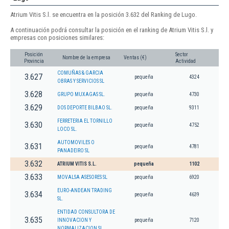
Atrium Vitis S.l. se encuentra en la posición 3.632 del Ranking de Lugo.
A continuación podrá consultar la posición en el ranking de Atrium Vitis S.l. y
empresas con posiciones similares:
Posición
Sector
Nombre de la empresa
Ventas (€)
Provincia
Actividad
COMUÑAS & GARCIA
3.627
pequeña
4324
OBRAS Y SERVICIOS SL
3.628
GRUPO MUXAGAS SL.
pequeña
4730
3.629
DOS DEPORTE BILBAO SL.
pequeña
9311
FERRETERIA EL TORNILLO
3.630
pequeña
4752
LOCO SL.
AUTOMOVILES O
3.631
pequeña
4781
PANADEIRO SL
3.632
ATRIUM VITIS S.L.
pequeña
1102
3.633
MOVALSA ASESORES SL
pequeña
6920
EURO-ANDEAN TRADING
3.634
pequeña
4639
SL.
ENTIDAD CONSULTORA DE
3.635
INNOVACION Y
pequeña
7120
NORMALIZACION SL