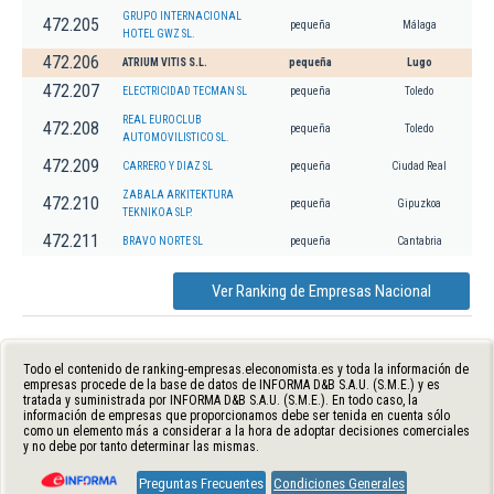
GRUPO INTERNACIONAL
472.205
pequeña
Málaga
HOTEL GWZ SL.
472.206
ATRIUM VITIS S.L.
pequeña
Lugo
472.207
ELECTRICIDAD TECMAN SL
pequeña
Toledo
REAL EUROCLUB
472.208
pequeña
Toledo
AUTOMOVILISTICO SL.
472.209
CARRERO Y DIAZ SL
pequeña
Ciudad Real
ZABALA ARKITEKTURA
472.210
pequeña
Gipuzkoa
TEKNIKOA SLP.
472.211
BRAVO NORTE SL
pequeña
Cantabria
Ver Ranking de Empresas Nacional
Todo el contenido de ranking-empresas.eleconomista.es y toda la información de
empresas procede de la base de datos de INFORMA D&B S.A.U. (S.M.E.) y es
tratada y suministrada por INFORMA D&B S.A.U. (S.M.E.). En todo caso, la
información de empresas que proporcionamos debe ser tenida en cuenta sólo
como un elemento más a considerar a la hora de adoptar decisiones comerciales
y no debe por tanto determinar las mismas.
Preguntas Frecuentes
Condiciones Generales