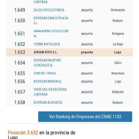
LIMITADA.
1.649
SILICE VITICULTORES SL.
pequeña
Pontevedra
BODEGAS CARLOS PLAZA
1.650
pequeña
Badajoz
S.L.
SARA & RENE VITICULTORS
1.651
pequeña
Tarragona
SL
1.652
TIERRA ANTIGUA SL
pequeña
La Rioja
1.653
ATRIUM VITIS S.L.
pequeña
Lugo
BODEGAS FAUSTINO
1.654
pequeña
Cádiz
GONZALEZ SL
1.655
VINS DEL TROS SL.
pequeña
Barcelona
1.656
BODEGAS RIBADA SL.
pequeña
Lugo
VIDES CALIZA SOCIEDAD
1.657
pequeña
Albacete
LIMITADA.
1.658
BODEGAS ALAUDE SL
pequeña
Badajoz
Ver Ranking de Empresas del CNAE 1102
Posición 3.632
en la provincia de
Lugo