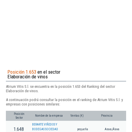
Posición 1.653
en el sector
Elaboración de vinos
Atrium Vitis S.l. se encuentra en la posición 1.653 del Ranking del sector
Elaboración de vinos.
A continuación podrá consultar la posición en el ranking de Atrium Vitis S.l. y
empresas con posiciones similares:
Posición
Nombre de la empresa
Ventas (€)
Provincia
Sector
BERARTE VIÑEDOS Y
1.648
BODEGAS SOCIEDAD
pequeña
Arava,Álava