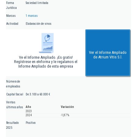
Forma
Sociedad limitada
Jurídica
Marcas
1 marcas
Actividad
Elaboración de vinos
Ver el Informe Ampliado
de Atrium Vitis S.l.
Ve el Informe Ampliado. ¡Es gratis!
Regístrese en eInforma y le regalamos el
Informe Ampliado de esta empresa
Número de
empleados
Capital Social
De 3.100 a 60.000 €
Ventas
Año
Variación
últimos años
2023
2024
-1,87 %
Resultado
Positivo
2025