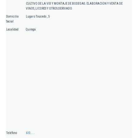
CULTIVO DE LA VID Y MONTAJE DE BODEGAS. ELABORACION Y VENTA DE
VINOS, LICORES Y OTROS DERIVADO
Domicilio
Lugar o Toucedo , 5
Social
Localidad
Quiroga
Teléfono
610.....