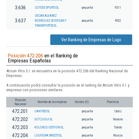
3.636
COTEDE SPORTS SL
pequeña
9311
OSCAR ALVAREZ
3.637
RODRIGUEZ BODEGAS Y
pequeña
4932
TRANSPORTES SL.
Ver Ranking de Empresas de Lugo
Posición 472.206
en el Ranking de
Empresas Españolas
Atrium Vitis S.l. se encuentra en la posición 472.206 del Ranking Nacional de
Empresas.
A continuación podrá consultar la posición en el ranking de Atrium Vitis S.l. y
empresas con posiciones similares:
Posición
Nombre de la empresa
Ventas (€)
Provincia
Nacional
472.201
CANTRES SL
pequeña
Cádiz
472.202
DOTZUGUI SL
pequeña
Navarra
472.203
KOLORCO GESTION SL.
pequeña
Toledo
472.204
LOUVEIRA SWEETS SL.
pequeña
Murcia