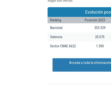
según sus ventas:
Evolución pos
Ranking
Posición 2023
Nacional
353.329
Valencia
20.075
Sector CNAE 6622
1.300
Acceda a toda la información