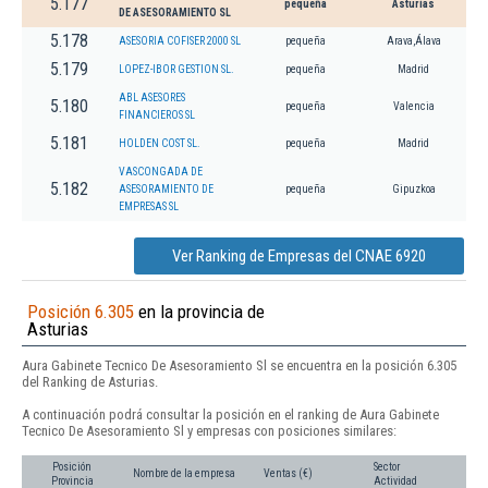
5.177
pequeña
Asturias
DE ASESORAMIENTO SL
5.178
ASESORIA COFISER 2000 SL
pequeña
Arava,Álava
5.179
LOPEZ-IBOR GESTION SL.
pequeña
Madrid
ABL ASESORES
5.180
pequeña
Valencia
FINANCIEROS SL
5.181
HOLDEN COST SL.
pequeña
Madrid
VASCONGADA DE
5.182
ASESORAMIENTO DE
pequeña
Gipuzkoa
EMPRESAS SL
Ver Ranking de Empresas del CNAE 6920
Posición 6.305
en la provincia de
Asturias
Aura Gabinete Tecnico De Asesoramiento Sl se encuentra en la posición 6.305
del Ranking de Asturias.
A continuación podrá consultar la posición en el ranking de Aura Gabinete
Tecnico De Asesoramiento Sl y empresas con posiciones similares:
Posición
Sector
Nombre de la empresa
Ventas (€)
Provincia
Actividad