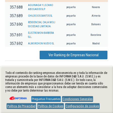
AGUINAGA Y LOZANO
357.688
pequeña
Navarra
ABOGADOS SLP.
357.689
CHILDS DOS SANTOS SL
pequeña
Almería
RESIDENCIAL CALA MOLI
357.690
pequeña
Baleares
SOCIEDAD LIMITADA.
ELECTROMON-BARBERA
357.691
pequeña
Barcelona
SLL.
357.692
ALMORCHON NUEVO SL
pequeña
Madrid
Ver Ranking de Empresas Nacional
Todo el contenido de ranking-empresas.eleconomista.es y toda la información de
empresas procede de la base de datos de INFORMA D&B S.A.U. (S.M.E.) y es
tratada y suministrada por INFORMA D&B S.A.U. (S.M.E.). En todo caso, la
información de empresas que proporcionamos debe ser tenida en cuenta sólo
como un elemento más a considerar a la hora de adoptar decisiones comerciales
y no debe por tanto determinar las mismas.
Preguntas Frecuentes
Condiciones Generales
Política de Privacidad
Política de Cookies
Configuración de cookies