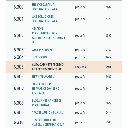
HIERROS SARASUA
6.300
pequeña
4682
SOCIEDAD LIMITADA.
AGR SOLUCIONES
6.301
pequeña
4324
SOCIEDAD LIMITADA
GESTION
MANTENIMIENTOS Y
6.302
pequeña
6832
CONTRATAS DEL NOROESTE
SL.
6.303
ALQUIVALDES SL
pequeña
7732
6.304
TECO 2000 SL
pequeña
4664
AURA GABINETE TECNICO
6.305
pequeña
6920
DE ASESORAMIENTO SL
6.306
NEW SIVELMAR SL
pequeña
9622
SIERRA CANDAS
6.307
HERMANOS SOCIEDAD
pequeña
5612
LIMITADA.
LLOSA Y HERNANDEZ SL
6.308
pequeña
8622
PROFESIONAL
6.309
TRACER AUDIOVISUAL SL.
pequeña
7414
JOSE ANTONIO PICO
6.310
pequeña
7500
GARCIA VETERINARIO SLP