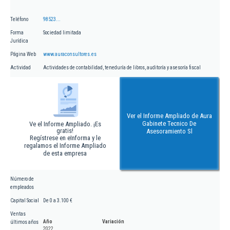
Teléfono
98523...
Forma
Sociedad limitada
Jurídica
Página Web
www.auraconsultores.es
Actividad
Actividades de contabilidad, teneduría de libros, auditoría y asesoría fiscal
Ver el Informe Ampliado de Aura
Gabinete Tecnico De
Ve el Informe Ampliado. ¡Es
gratis!
Asesoramiento Sl
Regístrese en eInforma y le
regalamos el Informe Ampliado
de esta empresa
Número de
empleados
Capital Social
De 0 a 3.100 €
Ventas
Año
Variación
últimos años
2022