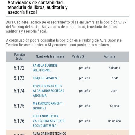
Actividades de contabilidad,
teneduría de libros, auditoría y
asesoría fiscal
Aura Gabinete Tecnico De Asesoramiento Sl se encuentra en la posición 5.177
del Ranking del sector Actividades de contabilidad, teneduría de libros,
auditoría y asesoría fiscal.
A continuación podrá consultar la posición en el ranking de Aura Gabinete
Tecnico De Asesoramiento Sl y empresas con posiciones similares:
Posición
Nombre de la empresa
Ventas (€)
Provincia
Sector
RAMBLA BUSINESS
5.172
pequeña
Baleares
SOLUTIONS SL.
5.173
FINQUES LAVAIX S.L.
pequeña
Lérida
TECNICOS ASOCIADOS
5.174
ALCALAINOS SOCIEDAD
pequeña
Jaén
ANONIMA
M & R ASSESSORAMENT I
5.175
pequeña
Gerona
GESTIO S.L.
BUFET NORBERTO &
5.176
VALLCORBA ADVOCATS I
pequeña
Barcelona
ECONOMISTES SLP
AURA GABINETE TECNICO