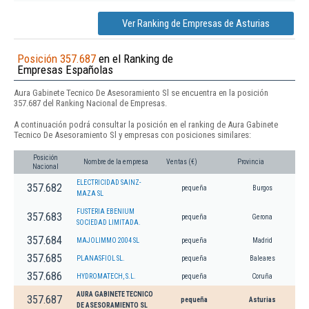
Ver Ranking de Empresas de Asturias
Posición 357.687
en el Ranking de
Empresas Españolas
Aura Gabinete Tecnico De Asesoramiento Sl se encuentra en la posición
357.687 del Ranking Nacional de Empresas.
A continuación podrá consultar la posición en el ranking de Aura Gabinete
Tecnico De Asesoramiento Sl y empresas con posiciones similares:
Posición
Nombre de la empresa
Ventas (€)
Provincia
Nacional
ELECTRICIDAD SAINZ-
357.682
pequeña
Burgos
MAZA SL
FUSTERIA EBENIUM
357.683
pequeña
Gerona
SOCIEDAD LIMITADA.
357.684
MAJOLIMMO 2004 SL
pequeña
Madrid
357.685
PLANASFIOL SL.
pequeña
Baleares
357.686
HYDROMATECH, S.L.
pequeña
Coruña
AURA GABINETE TECNICO
357.687
pequeña
Asturias
DE ASESORAMIENTO SL