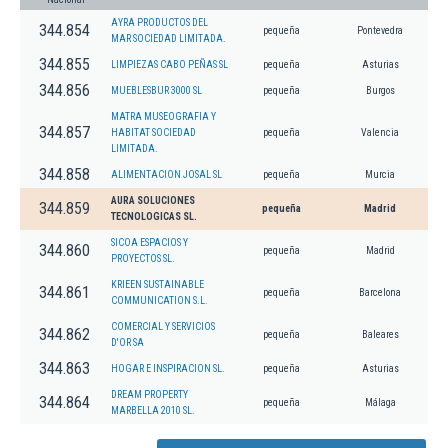
AYRA PRODUCTOS DEL
344.854
pequeña
Pontevedra
MAR SOCIEDAD LIMITADA.
344.855
LIMPIEZAS CABO PEÑAS SL
pequeña
Asturias
344.856
MUEBLESBUR 3000 SL
pequeña
Burgos
MATRA MUSEOGRAFIA Y
344.857
HABITAT SOCIEDAD
pequeña
Valencia
LIMITADA.
344.858
ALIMENTACION JOSAL SL
pequeña
Murcia
AURA SOLUCIONES
344.859
pequeña
Madrid
TECNOLOGICAS SL.
SICOA ESPACIOS Y
344.860
pequeña
Madrid
PROYECTOS SL.
KRIEEN SUSTAINABLE
344.861
pequeña
Barcelona
COMMUNICATION S.L.
COMERCIAL Y SERVICIOS
344.862
pequeña
Baleares
D'OR SA
344.863
HOGAR E INSPIRACION SL.
pequeña
Asturias
DREAM PROPERTY
344.864
pequeña
Málaga
MARBELLA 2010 SL.