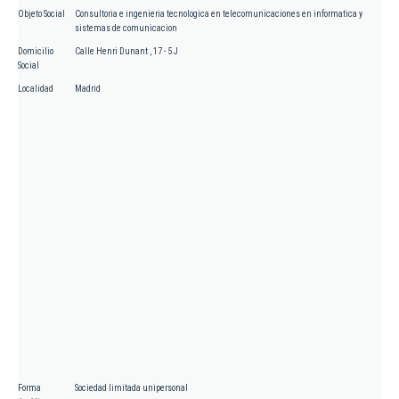
Objeto Social
Consultoria e ingenieria tecnologica en telecomunicaciones en informatica y
sistemas de comunicacion
Domicilio
Calle Henri Dunant , 17 - 5 J
Social
Localidad
Madrid
Forma
Sociedad limitada unipersonal