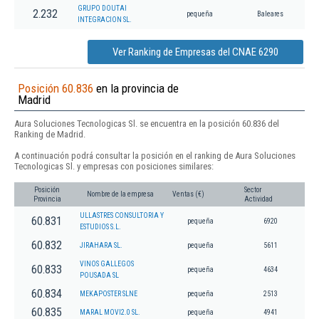
GRUPO DOUTAI
2.232
pequeña
Baleares
INTEGRACION SL.
Ver Ranking de Empresas del CNAE 6290
Posición 60.836
en la provincia de
Madrid
Aura Soluciones Tecnologicas Sl. se encuentra en la posición 60.836 del
Ranking de Madrid.
A continuación podrá consultar la posición en el ranking de Aura Soluciones
Tecnologicas Sl. y empresas con posiciones similares:
Posición
Sector
Nombre de la empresa
Ventas (€)
Provincia
Actividad
ULLASTRES CONSULTORIA Y
60.831
pequeña
6920
ESTUDIOS S.L.
60.832
JIRAHARA SL.
pequeña
5611
VINOS GALLEGOS
60.833
pequeña
4634
POUSADA SL
60.834
MEKAPOSTER SLNE
pequeña
2513
60.835
MARAL MOVI2.0 SL.
pequeña
4941