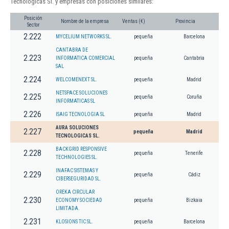
Tecnologicas Sl. y empresas con posiciones similares:
Posición
Nombre de la empresa
Ventas (€)
Provincia
Sector
2.222
MYCELIUM NETWORKS SL.
pequeña
Barcelona
CANTABRA DE
2.223
INFORMATICA COMERCIAL
pequeña
Cantabria
SAL
2.224
WELCOMENEXT SL.
pequeña
Madrid
NETSPACE SOLUCIONES
2.225
pequeña
Coruña
INFORMATICAS SL
2.226
ISAIG TECNOLOGIA SL
pequeña
Madrid
AURA SOLUCIONES
2.227
pequeña
Madrid
TECNOLOGICAS SL.
BACKGRID RESPONSIVE
2.228
pequeña
Tenerife
TECHNOLOGIES SL.
INAFAC SISTEMAS Y
2.229
pequeña
Cádiz
CIBERSEGURIDAD SL.
OREKA CIRCULAR
2.230
ECONOMY SOCIEDAD
pequeña
Bizkaia
LIMITADA.
2.231
KLOSIONS TIC SL.
pequeña
Barcelona