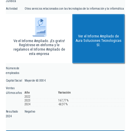
Jurídica
Actividad
Otros servicios relacionados con las tecnologías de la información y la informática
Ver el Informe Ampliado de
Aura Soluciones Tecnologicas
Ve el Informe Ampliado. ¡Es gratis!
Regístrese en eInforma y le
Sl.
regalamos el Informe Ampliado de
esta empresa
Número de
empleados
Capital Social
Mayor de 60.000 €
Ventas
Año
Variación
últimos años
2022
2023
167,77 %
2024
-60,97 %
Resultado
Negativo
2024