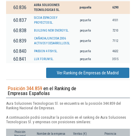
AURA SOLUCIONES
60.836
pequeña
6290
TECNOLOGICAS SL.
SICOA ESPACIOS Y
60.837
pequeña
4101
PROYECTOS SL.
60.838
BUILDING NEW ENERGY SL.
pequeña
7210
CAÑADAJUNCOSA 2006
60.839
pequeña
7112
ACTIVOS Y DESARROLLOS SL
60.840
PASSION 4 FISH SL.
pequeña
4632
60.841
LUX FORUM SL.
pequeña
3515
Ver Ranking de Empresas de Madrid
Posición 344.859
en el Ranking de
Empresas Españolas
Aura Soluciones Tecnologicas Sl. se encuentra en la posición 344.859 del
Ranking Nacional de Empresas.
A continuación podrá consultar la posición en el ranking de Aura Soluciones
Tecnologicas Sl. y empresas con posiciones similares:
Posición
Nombre de la empresa
Ventas (€)
Provincia
Nacional