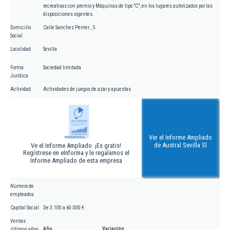
recreativas con premio y Máquinas de tipo "C", en los lugares autorizados por las
disposiciones vigentes.
Domicilio
Calle Sanchez Perrier , 5
Social
Localidad
Sevilla
Forma
Sociedad limitada
Jurídica
Actividad
Actividades de juegos de azar y apuestas
Ver el Informe Ampliado
de Austral Sevilla Sl
Ve el Informe Ampliado. ¡Es gratis!
Regístrese en eInforma y le regalamos el
Informe Ampliado de esta empresa
Número de
empleados
Capital Social
De 3.100 a 60.000 €
Ventas
Año
Variación
últimos años