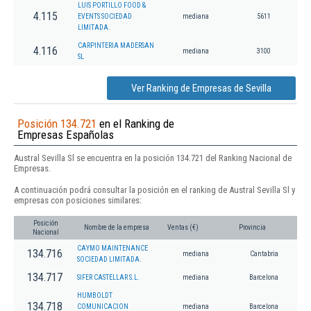
LUIS PORTILLO FOOD &
4.115
EVENTS SOCIEDAD
mediana
5611
LIMITADA.
CARPINTERIA MADERSAN
4.116
mediana
3100
SL
Ver Ranking de Empresas de Sevilla
Posición 134.721
en el Ranking de
Empresas Españolas
Austral Sevilla Sl se encuentra en la posición 134.721 del Ranking Nacional de
Empresas.
A continuación podrá consultar la posición en el ranking de Austral Sevilla Sl y
empresas con posiciones similares:
Posición
Nombre de la empresa
Ventas (€)
Provincia
Nacional
CAYMO MAINTENANCE
134.716
mediana
Cantabria
SOCIEDAD LIMITADA.
134.717
SIFER CASTELLAR S.L.
mediana
Barcelona
HUMBOLDT
134.718
COMUNICACION
mediana
Barcelona