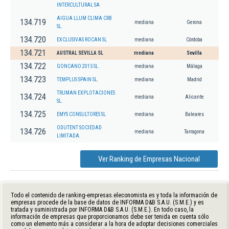
INTERCULTURAL SA
AIGUA LLUM CLIMA CRB
134.719
mediana
Gerona
SL.
134.720
EXCLUSIVAS ROCAN SL
mediana
Córdoba
134.721
AUSTRAL SEVILLA SL
mediana
Sevilla
134.722
GONCANO 2015 SL.
mediana
Málaga
134.723
TEMPLUS SPAIN SL.
mediana
Madrid
TRUMAN EXPLOTACIONES
134.724
mediana
Alicante
SL.
134.725
EMYS CONSULTORES SL
mediana
Baleares
ODUTENT SOCIEDAD
134.726
mediana
Tarragona
LIMITADA.
Ver Ranking de Empresas Nacional
Todo el contenido de ranking-empresas.eleconomista.es y toda la información de
empresas procede de la base de datos de INFORMA D&B S.A.U. (S.M.E.) y es
tratada y suministrada por INFORMA D&B S.A.U. (S.M.E.). En todo caso, la
información de empresas que proporcionamos debe ser tenida en cuenta sólo
como un elemento más a considerar a la hora de adoptar decisiones comerciales