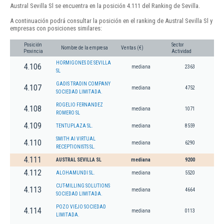
Austral Sevilla Sl se encuentra en la posición 4.111 del Ranking de Sevilla.
A continuación podrá consultar la posición en el ranking de Austral Sevilla Sl y
empresas con posiciones similares:
Posición
Sector
Nombre de la empresa
Ventas (€)
Provincia
Actividad
HORMIGONES DE SEVILLA
4.106
mediana
2363
SL
GADIS TRADIN COMPANY
4.107
mediana
4752
SOCIEDAD LIMITADA.
ROGELIO FERNANDEZ
4.108
mediana
1071
ROMERO SL
4.109
TENTUPLAZA SL.
mediana
8559
SMITH AI VIRTUAL
4.110
mediana
6290
RECEPTIONISTS SL.
4.111
AUSTRAL SEVILLA SL
mediana
9200
4.112
ALOHAMUNDI SL.
mediana
5520
CUT-MILLING SOLUTIONS
4.113
mediana
4664
SOCIEDAD LIMITADA.
POZO VIEJO SOCIEDAD
4.114
mediana
0113
LIMITADA.