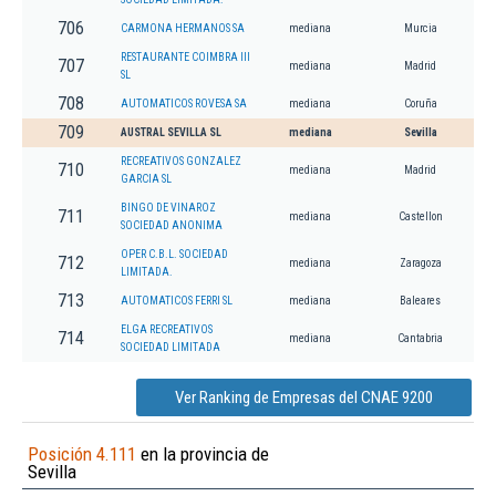
706
CARMONA HERMANOS SA
mediana
Murcia
RESTAURANTE COIMBRA III
707
mediana
Madrid
SL
708
AUTOMATICOS ROVESA SA
mediana
Coruña
709
AUSTRAL SEVILLA SL
mediana
Sevilla
RECREATIVOS GONZALEZ
710
mediana
Madrid
GARCIA SL
BINGO DE VINAROZ
711
mediana
Castellon
SOCIEDAD ANONIMA
OPER C.B.L. SOCIEDAD
712
mediana
Zaragoza
LIMITADA.
713
AUTOMATICOS FERRI SL
mediana
Baleares
ELGA RECREATIVOS
714
mediana
Cantabria
SOCIEDAD LIMITADA
Ver Ranking de Empresas del CNAE 9200
Posición 4.111
en la provincia de
Sevilla