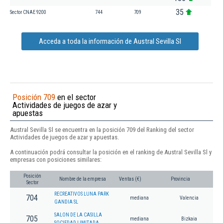
35
Sector CNAE 9200
744
709
Acceda a toda la información de Austral Sevilla Sl
Posición 709
en el sector
Actividades de juegos de azar y
apuestas
Austral Sevilla Sl se encuentra en la posición 709 del Ranking del sector
Actividades de juegos de azar y apuestas.
A continuación podrá consultar la posición en el ranking de Austral Sevilla Sl y
empresas con posiciones similares:
Posición
Nombre de la empresa
Ventas (€)
Provincia
Sector
RECREATIVOS LUNA PARK
704
mediana
Valencia
GANDIA SL
SALON DE LA CASILLA
705
mediana
Bizkaia
SOCIEDAD LIMITADA.