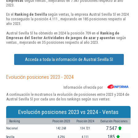
Empresas
según ventas , mejorando en 7.547 posiciones respecto al año
2023.
En el
Ranking de Sevilla
según ventas, la empresa Austral Sevilla Sl en 2024
ha conseguido la posición 4.111 , mejorando en 185 posiciones respecto al
año 2023.
Austral Sevilla Sl ha obtenido en 2024 la posición 709 en el
Ranking de
Empresas del Sector Actividades de juegos de azar y apuestas
según
ventas , mejorando en 35 posiciones respecto al año 2023.
Acceda a toda la información de Austral Sevilla Sl
Evolución posiciones 2023 - 2024
Información ofrecida por
A continuación le mostramos la evolución de posiciones entre 2023 y 2024 de
Austral Sevilla Sl por cada uno de los rankings según sus ventas:
Evolución posiciones 2023 vs 2024 - Ventas
Ranking
Posición 2023
Posición 2024
Evolución Posiciones
7.547
Nacional
142.268
134.721
185
Sevilla
4.296
4.111