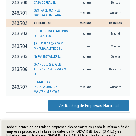
243.700
CASA CORRAL SL
mediana
Burgos
G&S TRADE BUSINESS
243.701
mediana
Alicante
SOCIEDAD LIMITADA.
243.702
AUTO-DES SL
mediana
Castellon
ROTULOS INSTALACIONES
243.703
mediana
Madrid
ESPECIALES SL
TALLERES DE CHAPA Y
243.704
mediana
Murcia
PINTURA ALFREDO SL
243.705
NYRAY INSTALLER SL.
mediana
Gerona
GRANOLLERS SERVEIS
243.706
TELEFONICS A EMPRESES
mediana
Barcelona
SL.
BENIAGUAS
243.707
INSTALACIONES Y
mediana
Alicante
MANTENIMIENTO SL.
Ver Ranking de Empresas Nacional
Todo el contenido de ranking-empresas.eleconomista.es y toda la información de
empresas procede de la base de datos de INFORMA D&B S.A.U. (S.M.E.) y es
tratada y suministrada por INFORMA D&B S.A.U. (S.M.E.). En todo caso, la