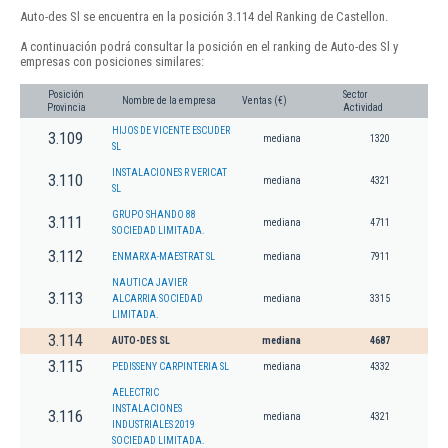
Auto-des Sl se encuentra en la posición 3.114 del Ranking de Castellon.
A continuación podrá consultar la posición en el ranking de Auto-des Sl y
empresas con posiciones similares:
Posición
Sector
Nombre de la empresa
Ventas (€)
Provincia
Actividad
HIJOS DE VICENTE ESCUDER
3.109
mediana
1320
SL
INSTALACIONES R VERICAT
3.110
mediana
4321
SL
GRUPO SHANDO 88
3.111
mediana
4711
SOCIEDAD LIMITADA.
3.112
ENMARXA-MAESTRAT SL
mediana
7911
NAUTICA JAVIER
3.113
ALCARRIA SOCIEDAD
mediana
3315
LIMITADA.
3.114
AUTO-DES SL
mediana
4687
3.115
PEDISSENY CARPINTERIA SL
mediana
4332
AELECTRIC
INSTALACIONES
3.116
mediana
4321
INDUSTRIALES 2019
SOCIEDAD LIMITADA.