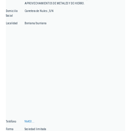
APROVECHAMIENTOS DE METALES Y DE HIERRO.
Domicilio
Carretera de Nules , S/N
Social
Localidad
Borriana/burriana
Teléfono
96451...
Forma
Sociedad limitada