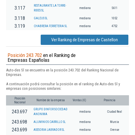
RESTAURANTE LA TORRE-
3.117
mediana
5611
RIBES SL
3.118
GALEUS SL
mediana
1052
3.119
CHABRERA FERRETERIA SL
mediana
4752
Ver Ranking de Empresas de Castellon
Posición 243.702
en el Ranking de
Empresas Españolas
Auto-des Sl se encuentra en la posición 243.702 del Ranking Nacional de
Empresas.
A continuación podrá consultar la posición en el ranking de Auto-des Sl y
empresas con posiciones similares:
Posición
Nombre de la empresa
Ventas (€)
Provincia
Nacional
GRUPO DINFOR SOCIEDAD
243.697
mediana
Ciudad Real
ANONIMA
243.698
ALUMINIOS CARRILLO SL
mediana
Murcia
243.699
ASESORIA LABRADOR SL
mediana
Orense