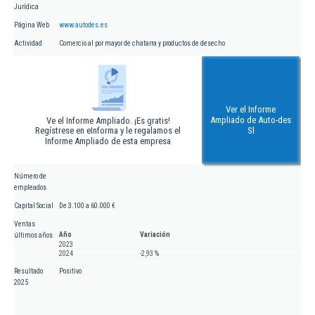
Jurídica
Página Web
www.autodes.es
Actividad
Comercio al por mayor de chatarra y productos de desecho
Ver el Informe
Ampliado de Auto-des
Ve el Informe Ampliado. ¡Es gratis!
Regístrese en eInforma y le regalamos el
Sl
Informe Ampliado de esta empresa
Número de
empleados
Capital Social
De 3.100 a 60.000 €
Ventas
Año
Variación
últimos años
2023
2024
-2,93 %
Resultado
Positivo
2025