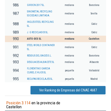
986
GIR BCN 2017 SL.
mediana
Barcelona
SINOMETAL RECYCLING
987
mediana
Sevilla
SOCIEDAD LIMITADA.
INGLES STEEL RECYCLING
988
mediana
Cádiz
SL.
989
J. G RECICLADOS SL.
mediana
Cádiz
990
AUTO-DES SL
mediana
Castellon
STEEL WORLD CONTAINER
991
mediana
Cádiz
SL.
992
RESIDUS DEL BAGES S.L.
mediana
Barcelona
993
DESGUACES ALBACETE SL
mediana
Albacete
FLORENTINO GARCIA
994
pequeña
Valladolid
CURIEL E HIJOS SL
995
RECUPAS RECICLAJES SL.
pequeña
Madrid
Ver Ranking de Empresas del CNAE 4687
Posición 3.114
en la provincia de
Castellon