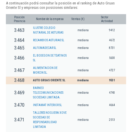
A continuación podrá consultar la posición en el ranking de Auto Gruas
Oriente Sl y empresas con posiciones similares:
Posición
Sector
Nombre de la empresa
Ventas (€)
Provincia
Actividad
ILUSTRE COLEGIO
3.463
mediana
9412
NOTARIAL DE ASTURIAS
3.464
RECAMBIOS ASTURIAS SL
mediana
4672
3.465
ALFOMADECAR SL
mediana
8731
EL BODEGON DE TEATINOS
3.466
mediana
5630
SL
ALIMENTACION DE
3.467
mediana
4727
MORCIN SL.
3.468
AUTO GRUAS ORIENTE SL
mediana
9531
BARNEO
3.469
TELECOMUNICACIONES
mediana
4740
SOCIEDAD LIMITADA.
3.470
INSTAMAT INTERIOR SL
mediana
4664
TALLERES NOGUERA XOVE
SOCIEDAD DE
3.471
mediana
2513
RESPONSABILIDAD
LIMITADA