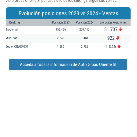
Auto Gruas Oriente Sl por cada uno de los rankings según sus ventas:
Evolución posiciones 2023 vs 2024 - Ventas
Ranking
Posición 2023
Posición 2024
Evolución Posiciones
51.707
Nacional
156.466
208.173
922
Asturias
2.546
3.468
1.045
Sector CNAE 9531
1.687
2.732
Acceda a toda la información de Auto Gruas Oriente Sl