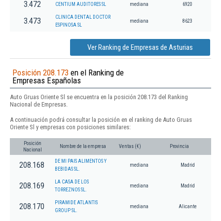
3.472
CENTIUM AUDITORES SL
mediana
6920
CLINICA DENTAL DOCTOR
3.473
mediana
8623
ESPINOSA SL
Ver Ranking de Empresas de Asturias
Posición 208.173
en el Ranking de
Empresas Españolas
Auto Gruas Oriente Sl se encuentra en la posición 208.173 del Ranking
Nacional de Empresas.
A continuación podrá consultar la posición en el ranking de Auto Gruas
Oriente Sl y empresas con posiciones similares:
Posición
Nombre de la empresa
Ventas (€)
Provincia
Nacional
DE MI PAIS ALIMENTOS Y
208.168
mediana
Madrid
BEBIDAS SL.
LA CASA DE LOS
208.169
mediana
Madrid
TORREZNOS SL.
PIRAMIDE ATLANTIS
208.170
mediana
Alicante
GROUP SL.