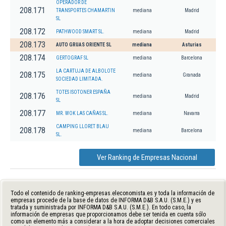
OPERADOR DE
208.171
TRANSPORTES CHAMARTIN
mediana
Madrid
SL
208.172
PATHWOOD SMART SL.
mediana
Madrid
208.173
AUTO GRUAS ORIENTE SL
mediana
Asturias
208.174
GERTOGRAF SL
mediana
Barcelona
LA CARTUJA DE ALBOLOTE
208.175
mediana
Granada
SOCIEDAD LIMITADA.
TOTES ISOTONER ESPAÑA
208.176
mediana
Madrid
SL
208.177
MR. WOK LAS CAÑAS SL.
mediana
Navarra
CAMPING LLORET BLAU
208.178
mediana
Barcelona
SL.
Ver Ranking de Empresas Nacional
Todo el contenido de ranking-empresas.eleconomista.es y toda la información de
empresas procede de la base de datos de INFORMA D&B S.A.U. (S.M.E.) y es
tratada y suministrada por INFORMA D&B S.A.U. (S.M.E.). En todo caso, la
información de empresas que proporcionamos debe ser tenida en cuenta sólo
como un elemento más a considerar a la hora de adoptar decisiones comerciales