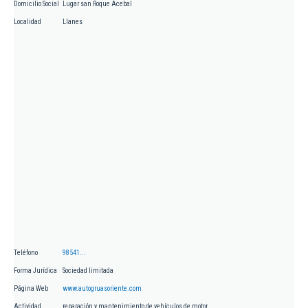
Domicilio Social
Lugar san Roque Acebal
Localidad
Llanes
Teléfono
98541...
Forma Jurídica
Sociedad limitada
Página Web
www.autogruasoriente.com
Actividad
reparación y mantenimiento de vehículos de motor