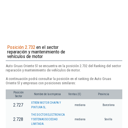
Posición 2.732
en el sector
reparación y mantenimiento de
vehículos de motor
Auto Gruas Oriente Sl se encuentra en la posición 2.732 del Ranking del sector
reparación y mantenimiento de vehículos de motor.
A continuación podrá consultar la posición en el ranking de Auto Gruas
Oriente Sl y empresas con posiciones similares:
Posición
Nombre de la empresa
Ventas (€)
Provincia
Sector
XTREM MOTOR CHAPA Y
2.727
mediana
Barcelona
PINTURA SL.
THE DOCTOR ELECTRONICA
2.728
Y SISTEMAS SOCIEDAD
mediana
Sevilla
LIMITADA.