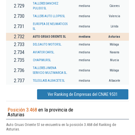
TALLERES SANCHEZ
2.729
mediana
Cáceres
PULIDO SL
2.730
TALLERS AUTO LLOPIS SL
mediana
Valencia
EUROPEA DE NEUMATICOS
2.731
mediana
Lérida
SL
2.732
AUTO GRUAS ORIENTE SL
mediana
Asturias
2.733
DELGAUTO MOTOR SL.
mediana
Málaga
2.734
AVIATOR CAR SL.
mediana
Navarra
2.735
CHAPIMUR SL
mediana
Murcia
TALLERES JIMENA
2.736
mediana
Málaga
SERVICIO MULTIMARCA SL.
2.737
TELEGLASS ALBACETE SL
mediana
Albacete
Ver Ranking de Empresas del CNAE 9531
Posición 3.468
en la provincia de
Asturias
Auto Gruas Oriente Sl se encuentra en la posición 3.468 del Ranking de
Asturias.