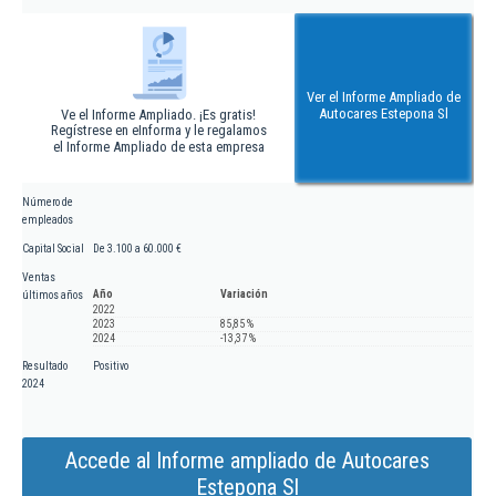
Ver el Informe Ampliado de
Autocares Estepona Sl
Ve el Informe Ampliado. ¡Es gratis!
Regístrese en eInforma y le regalamos
el Informe Ampliado de esta empresa
Número de
empleados
Capital Social
De 3.100 a 60.000 €
Ventas
Año
Variación
últimos años
2022
2023
85,85 %
2024
-13,37 %
Resultado
Positivo
2024
Accede al Informe ampliado de Autocares
Estepona Sl