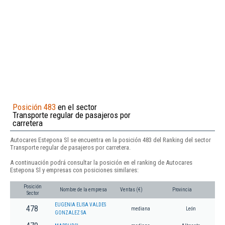
Posición 483
en el sector
Transporte regular de pasajeros por
carretera
Autocares Estepona Sl se encuentra en la posición 483 del Ranking del sector
Transporte regular de pasajeros por carretera.
A continuación podrá consultar la posición en el ranking de Autocares
Estepona Sl y empresas con posiciones similares:
Posición
Nombre de la empresa
Ventas (€)
Provincia
Sector
EUGENIA ELISA VALDES
478
mediana
León
GONZALEZ SA