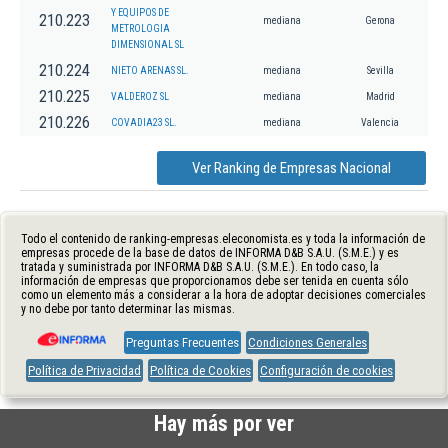
Y EQUIPOS DE
210.223
mediana
Gerona
METROLOGIA
DIMENSIONAL SL
210.224
NIETO ARENAS SL.
mediana
Sevilla
210.225
VALDEROZ SL
mediana
Madrid
210.226
COVADIA23 SL.
mediana
Valencia
Ver Ranking de Empresas Nacional
Todo el contenido de ranking-empresas.eleconomista.es y toda la información de
empresas procede de la base de datos de INFORMA D&B S.A.U. (S.M.E.) y es
tratada y suministrada por INFORMA D&B S.A.U. (S.M.E.). En todo caso, la
información de empresas que proporcionamos debe ser tenida en cuenta sólo
como un elemento más a considerar a la hora de adoptar decisiones comerciales
y no debe por tanto determinar las mismas.
Preguntas Frecuentes
Condiciones Generales
Política de Privacidad
Política de Cookies
Configuración de cookies
Hay más por ver