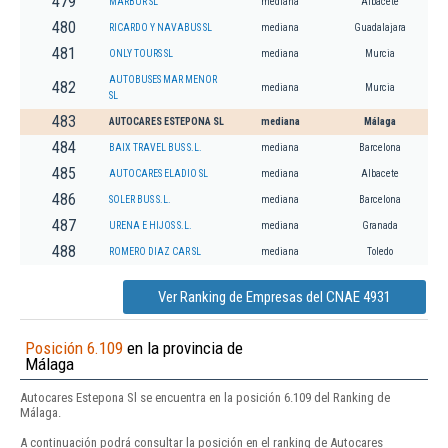
479
MARBUR SL
mediana
Albacete
480
RICARDO Y NAVABUS SL
mediana
Guadalajara
481
ONLY TOURS SL
mediana
Murcia
AUTOBUSES MAR MENOR
482
mediana
Murcia
SL
483
AUTOCARES ESTEPONA SL
mediana
Málaga
484
BAIX TRAVEL BUS S.L.
mediana
Barcelona
485
AUTOCARES ELADIO SL
mediana
Albacete
486
SOLER BUS S.L.
mediana
Barcelona
487
URENA E HIJOS S.L.
mediana
Granada
488
ROMERO DIAZ CAR SL
mediana
Toledo
Ver Ranking de Empresas del CNAE 4931
Posición 6.109
en la provincia de
Málaga
Autocares Estepona Sl se encuentra en la posición 6.109 del Ranking de
Málaga.
A continuación podrá consultar la posición en el ranking de Autocares