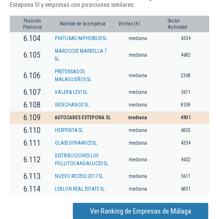
Estepona Sl y empresas con posiciones similares:
Posición
Sector
Nombre de la empresa
Ventas (€)
Provincia
Actividad
6.104
PINTURAS IMPHERSUR SL.
mediana
4334
MAROCOSE MARBELLA 7
6.105
mediana
4682
SL.
PRETENSADOS
6.106
mediana
2368
MALAGUEÑOS SL
6.107
VALER & LEVI SL.
mediana
5611
6.108
IBEXCHANGE SL.
mediana
8559
6.109
AUTOCARES ESTEPONA SL
mediana
4931
6.110
HERPENTA SL
mediana
6820
6.111
GLASS DYNAMICS SL.
mediana
4334
DISTRIBUCIONES LOS
6.112
mediana
4632
POLLITOS ANDALUCES SL.
6.113
NUEVO RECESO 2017 SL.
mediana
5611
6.114
LEBLON REAL ESTATE SL.
mediana
6831
Ver Ranking de Empresas de Málaga