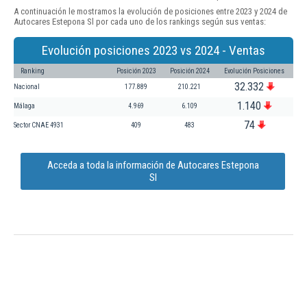
A continuación le mostramos la evolución de posiciones entre 2023 y 2024 de
Autocares Estepona Sl por cada uno de los rankings según sus ventas:
Evolución posiciones 2023 vs 2024 - Ventas
Ranking
Posición 2023
Posición 2024
Evolución Posiciones
32.332
Nacional
177.889
210.221
1.140
Málaga
4.969
6.109
74
Sector CNAE 4931
409
483
Acceda a toda la información de Autocares Estepona
Sl