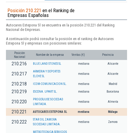
Posición 210.221
en el Ranking de
Empresas Españolas
Autocares Estepona Sl se encuentra en la posición 210.221 del Ranking
Nacional de Empresas.
A continuación podrá consultar la posición en el ranking de Autocares
Estepona Sl y empresas con posiciones similares:
Posición
Nombre de la empresa
Ventas (€)
Provincia
Nacional
210.216
BLUE LAND STONES SL
mediana
Alicante
ARMERIA Y DEPORTES
210.217
mediana
Alicante
ELCHE SL
210.218
ICOM-COMUNICACION SL.
mediana
Madrid
210.219
ESCENA. UPART SL.
mediana
Barcelona
PROGERJUSE SOCIEDAD
210.220
mediana
Almería
LIMITADA.
210.221
AUTOCARES ESTEPONA SL
mediana
Málaga
STAR OIL ZAMORA
210.222
mediana
Zamora
SOCIEDAD LIMITADA.
METROTECNICA SERVICIOS