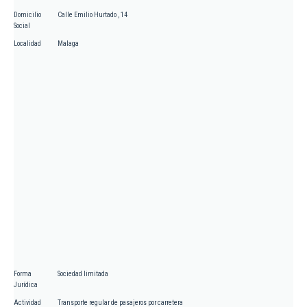
Domicilio
Calle Emilio Hurtado , 14
Social
Localidad
Malaga
Forma
Sociedad limitada
Jurídica
Actividad
Transporte regular de pasajeros por carretera