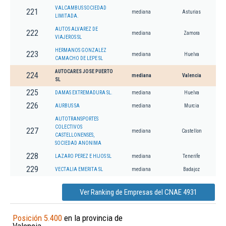
VALCAMBUS SOCIEDAD
221
mediana
Asturias
LIMITADA.
AUTOS ALVAREZ DE
222
mediana
Zamora
VIAJEROS SL
HERMANOS GONZALEZ
223
mediana
Huelva
CAMACHO DE LEPE SL
AUTOCARES JOSE PUERTO
224
mediana
Valencia
SL
225
DAMAS EXTREMADURA SL.
mediana
Huelva
226
AURBUS SA
mediana
Murcia
AUTOTRANSPORTES
COLECTIVOS
227
mediana
Castellon
CASTELLONENSES,
SOCIEDAD ANONIMA
228
LAZARO PEREZ E HIJOS SL
mediana
Tenerife
229
VECTALIA EMERITA SL
mediana
Badajoz
Ver Ranking de Empresas del CNAE 4931
Posición 5.400
en la provincia de