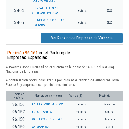
LABORATORIOS SL
GONZALO CHERANO
5.404
mediana
5226
SOCIEDAD LIMITADA.
FURNISERVICES SOCIEDAD
5.405
mediana
6920
LIMITADA.
Ver Ranking de Empresas de Valencia
Posición 96.161
en el Ranking de
Empresas Españolas
Autocares Jose Puerto Sl se encuentra en la posición 96.161 del Ranking
Nacional de Empresas.
A continuación podrá consultar la posición en el ranking de Autocares Jose
Puerto Sl y empresas con posiciones similares:
Posición
Nombre de la empresa
Ventas (€)
Provincia
Nacional
96.156
FISCHER INSTRUMENTS SA
mediana
Barcelona
96.157
BURO PLANET SL
mediana
Coruña
96.158
CAPPUCCINO SEVILLA SL.
mediana
Baleares
96.159
AVIMAHER SA
mediana
Madrid