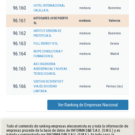
HOTEL INTERNACIONAL
96.160
mediana
Barcelona
CALELLA SL
AUTOCARES JOSE PUERTO
96.161
mediana
Valencia
SL
INSTITUT DESVERN DE
96.162
mediana
Barcelona
PROTETICA SL
96.163
FULL ENERGY 10 SL.
mediana
Gerona
MOPE CONSULTORIA Y
96.164
mediana
Madrid
FORMACION SL.
ADC INGENIERIA
96.165
AEROESPACIAL Y NUEVAS
mediana
Madrid
TECNOLOGIAS SL
GESTION DE EVENTOS Y
96.166
VIAJES, SOCIEDAD
mediana
Palmas (las)
LIMITADA.
Ver Ranking de Empresas Nacional
Todo el contenido de ranking-empresas.eleconomista.es y toda la información de
empresas procede de la base de datos de INFORMA D&B S.A.U. (S.M.E.) y es
tratada y suministrada por INFORMA D&B S.A.U. (S.M.E.). En todo caso, la