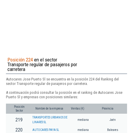
Posición 224
en el sector
Transporte regular de pasajeros por
carretera
Autocares Jose Puerto Sl se encuentra en la posición 224 del Ranking del
sector Transporte regular de pasajeros por carretera.
A continuación podrá consultar la posición en el ranking de Autocares Jose
Puerto Sl y empresas con posiciones similares:
Posición
Nombre de la empresa
Ventas (€)
Provincia
Sector
TRANSPORTES URBANOS DE
219
mediana
Jaén
LINARES SL
220
AUTOCARES PAYA SL
mediana
Baleares