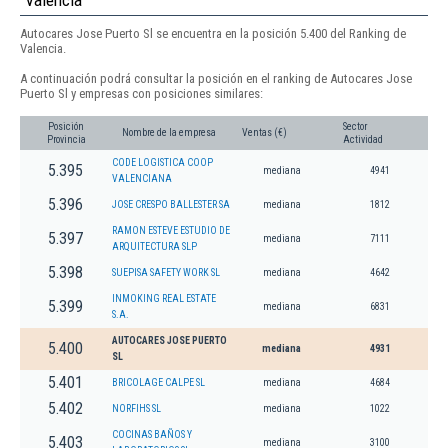
Valencia
Autocares Jose Puerto Sl se encuentra en la posición 5.400 del Ranking de
Valencia.
A continuación podrá consultar la posición en el ranking de Autocares Jose
Puerto Sl y empresas con posiciones similares:
Posición
Sector
Nombre de la empresa
Ventas (€)
Provincia
Actividad
CODE LOGISTICA COOP
5.395
mediana
4941
VALENCIANA
5.396
JOSE CRESPO BALLESTER SA
mediana
1812
RAMON ESTEVE ESTUDIO DE
5.397
mediana
7111
ARQUITECTURA SLP
5.398
SUEPISA SAFETY WORK SL
mediana
4642
INMOKING REAL ESTATE
5.399
mediana
6831
S.A.
AUTOCARES JOSE PUERTO
5.400
mediana
4931
SL
5.401
BRICOLAGE CALPE SL
mediana
4684
5.402
NORFIHS SL
mediana
1022
COCINAS BAÑOS Y
5.403
mediana
3100