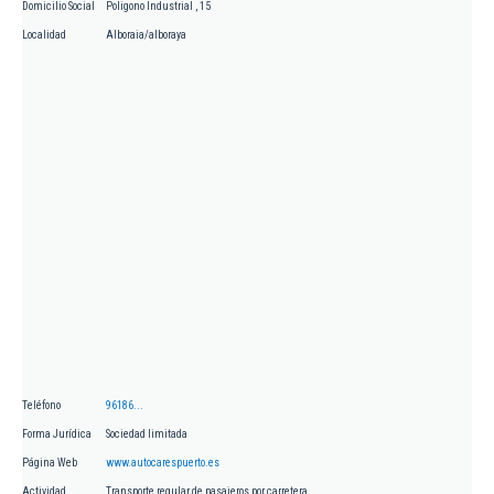
Domicilio Social
Poligono Industrial , 15
Localidad
Alboraia/alboraya
Teléfono
96186...
Forma Jurídica
Sociedad limitada
Página Web
www.autocarespuerto.es
Actividad
Transporte regular de pasajeros por carretera