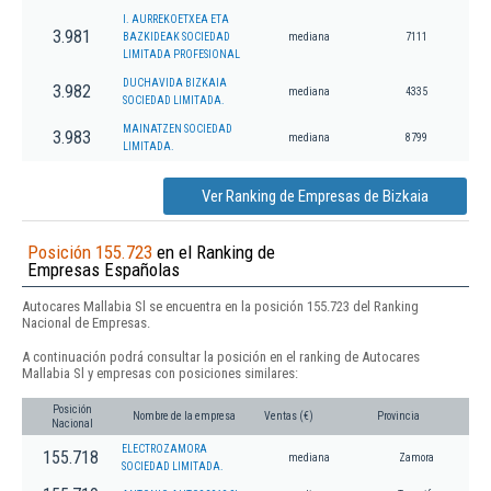
I. AURREKOETXEA ETA
3.981
BAZKIDEAK SOCIEDAD
mediana
7111
LIMITADA PROFESIONAL
DUCHAVIDA BIZKAIA
3.982
mediana
4335
SOCIEDAD LIMITADA.
MAINATZEN SOCIEDAD
3.983
mediana
8799
LIMITADA.
Ver Ranking de Empresas de Bizkaia
Posición 155.723
en el Ranking de
Empresas Españolas
Autocares Mallabia Sl se encuentra en la posición 155.723 del Ranking
Nacional de Empresas.
A continuación podrá consultar la posición en el ranking de Autocares
Mallabia Sl y empresas con posiciones similares:
Posición
Nombre de la empresa
Ventas (€)
Provincia
Nacional
ELECTROZAMORA
155.718
mediana
Zamora
SOCIEDAD LIMITADA.