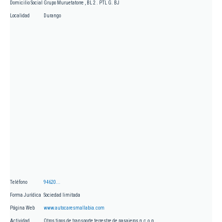
Domicilio Social
Grupo Muruetatorre , BL 2 . PTL G. BJ
Localidad
Durango
Teléfono
94620...
Forma Jurídica
Sociedad limitada
Página Web
www.autocaresmallabia.com
Actividad
Otros tipos de transporte terrestre de pasajeros n.c.o.p.