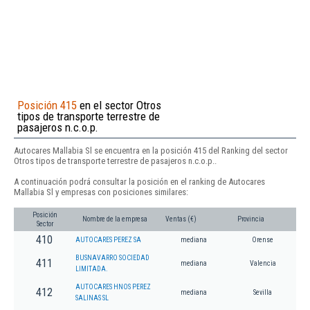
Posición 415
en el sector Otros
tipos de transporte terrestre de
pasajeros n.c.o.p.
Autocares Mallabia Sl se encuentra en la posición 415 del Ranking del sector
Otros tipos de transporte terrestre de pasajeros n.c.o.p..
A continuación podrá consultar la posición en el ranking de Autocares
Mallabia Sl y empresas con posiciones similares:
Posición
Nombre de la empresa
Ventas (€)
Provincia
Sector
410
AUTOCARES PEREZ SA
mediana
Orense
BUSNAVARRO SOCIEDAD
411
mediana
Valencia
LIMITADA.
AUTOCARES HNOS PEREZ
412
mediana
Sevilla
SALINAS SL