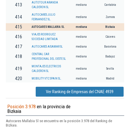
AUTOTOUR ARANDA
413
mediana
Cantabria
CALDERON SL
AUTOCARES JULIO
414
mediana
Zamora
FERNANDEZ SL.
415
AUTOCARES MALLABIA SL
mediana
Bizkaia
VIAJES RODRIGUEZ
416
mediana
Cáceres
SOCIEDAD LIMITADA
417
AUTOCARES AISAMAR SL
mediana
Barcelona
CENTRAL CAR
418
mediana
Badajoz
PROFESIONAL DEL OESTE SL
MONTAJES ELECTRICOS
419
mediana
Sevilla
CALDERON SL
420
MOBILITY VTC SPAIN SL.
mediana
Madrid
Ver Ranking de Empresas del CNAE 4939
Posición 3.978
en la provincia de
Bizkaia
Autocares Mallabia Sl se encuentra en la posición 3.978 del Ranking de
Bizkaia.