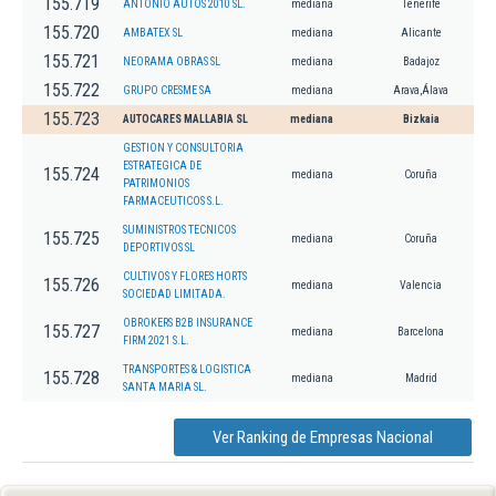
155.719
ANTONIO AUTOS 2010 SL.
mediana
Tenerife
155.720
AMBATEX SL
mediana
Alicante
155.721
NEORAMA OBRAS SL
mediana
Badajoz
155.722
GRUPO CRESME SA
mediana
Arava,Álava
155.723
AUTOCARES MALLABIA SL
mediana
Bizkaia
GESTION Y CONSULTORIA
ESTRATEGICA DE
155.724
mediana
Coruña
PATRIMONIOS
FARMACEUTICOS S.L.
SUMINISTROS TECNICOS
155.725
mediana
Coruña
DEPORTIVOS SL
CULTIVOS Y FLORES HORTS
155.726
mediana
Valencia
SOCIEDAD LIMITADA.
OBROKERS B2B INSURANCE
155.727
mediana
Barcelona
FIRM 2021 S.L.
TRANSPORTES & LOGISTICA
155.728
mediana
Madrid
SANTA MARIA SL.
Ver Ranking de Empresas Nacional