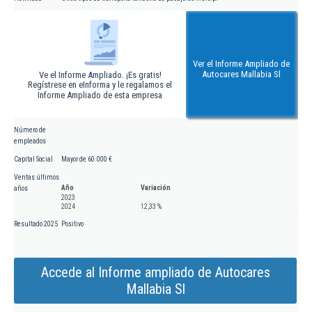
Ver el Informe Ampliado de
Autocares Mallabia Sl
Ve el Informe Ampliado. ¡Es gratis!
Regístrese en eInforma y le regalamos el
Informe Ampliado de esta empresa
Número de
empleados
Capital Social
Mayor de 60.000 €
Ventas últimos
Año
Variación
años
2023
2024
12,33 %
Resultado 2025
Positivo
Accede al Informe ampliado de Autocares
Mallabia Sl