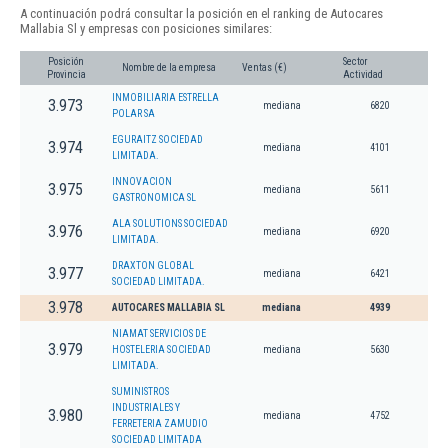
A continuación podrá consultar la posición en el ranking de Autocares
Mallabia Sl y empresas con posiciones similares:
Posición
Sector
Nombre de la empresa
Ventas (€)
Provincia
Actividad
INMOBILIARIA ESTRELLA
3.973
mediana
6820
POLAR SA
EGURAITZ SOCIEDAD
3.974
mediana
4101
LIMITADA.
INNOVACION
3.975
mediana
5611
GASTRONOMICA SL
ALA SOLUTIONS SOCIEDAD
3.976
mediana
6920
LIMITADA.
DRAXTON GLOBAL
3.977
mediana
6421
SOCIEDAD LIMITADA.
3.978
AUTOCARES MALLABIA SL
mediana
4939
NIAMAT SERVICIOS DE
3.979
HOSTELERIA SOCIEDAD
mediana
5630
LIMITADA.
SUMINISTROS
INDUSTRIALES Y
3.980
mediana
4752
FERRETERIA ZAMUDIO
SOCIEDAD LIMITADA