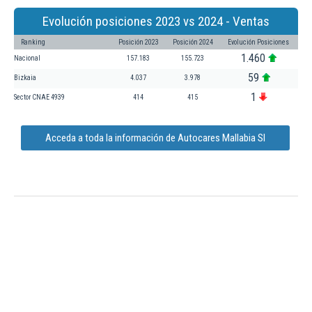
Evolución posiciones 2023 vs 2024 - Ventas
Ranking
Posición 2023
Posición 2024
Evolución Posiciones
1.460
Nacional
157.183
155.723
59
Bizkaia
4.037
3.978
1
Sector CNAE 4939
414
415
Acceda a toda la información de Autocares Mallabia Sl