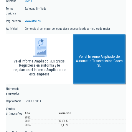
Teléfono
96391...
Forma
Sociedad limitada
Jurídica
Página Web
www.atsc.es
Actividad
Comercio al por mayor de repuestos y accesorios de vehículos de motor
Ver el Informe Ampliado de
Automatic Transmission Cores
Ve el Informe Ampliado. ¡Es gratis!
Regístrese en eInforma y le
Sl.
regalamos el Informe Ampliado de
esta empresa
Número de
empleados
Capital Social
De 0 a 3.100 €
Ventas
Año
Variación
últimos años
2022
2023
12,23 %
2024
-18,11 %