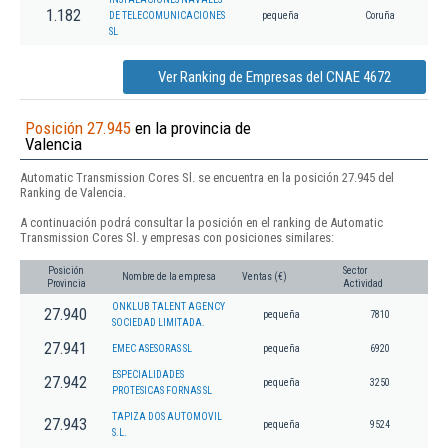
1.182
DE TELECOMUNICACIONES
pequeña
Coruña
SL
Ver Ranking de Empresas del CNAE 4672
Posición 27.945
en la provincia de
Valencia
Automatic Transmission Cores Sl. se encuentra en la posición 27.945 del
Ranking de Valencia.
A continuación podrá consultar la posición en el ranking de Automatic
Transmission Cores Sl. y empresas con posiciones similares:
Posición
Sector
Nombre de la empresa
Ventas (€)
Provincia
Actividad
ONKLUB TALENT AGENCY
27.940
pequeña
7810
SOCIEDAD LIMITADA.
27.941
EMEC ASESORAS SL
pequeña
6920
ESPECIALIDADES
27.942
pequeña
3250
PROTESICAS FORNAS SL
TAPIZA DOS AUTOMOVIL
27.943
pequeña
9524
S.L.