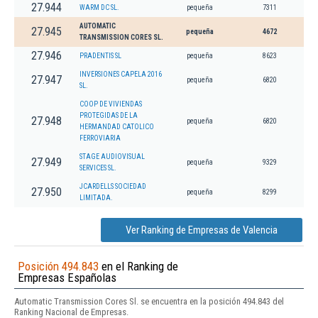
27.944
WARM DC SL.
pequeña
7311
AUTOMATIC
27.945
pequeña
4672
TRANSMISSION CORES SL.
27.946
PRADENTIS SL
pequeña
8623
INVERSIONES CAPELA 2016
27.947
pequeña
6820
SL.
COOP DE VIVIENDAS
PROTEGIDAS DE LA
27.948
pequeña
6820
HERMANDAD CATOLICO
FERROVIARIA
STAGE AUDIOVISUAL
27.949
pequeña
9329
SERVICES SL.
JCARDELLS SOCIEDAD
27.950
pequeña
8299
LIMITADA.
Ver Ranking de Empresas de Valencia
Posición 494.843
en el Ranking de
Empresas Españolas
Automatic Transmission Cores Sl. se encuentra en la posición 494.843 del
Ranking Nacional de Empresas.