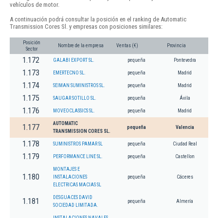
vehículos de motor.
A continuación podrá consultar la posición en el ranking de Automatic
Transmission Cores Sl. y empresas con posiciones similares:
Posición
Nombre de la empresa
Ventas (€)
Provincia
Sector
1.172
GALABI EXPORT SL.
pequeña
Pontevedra
1.173
EMERTECNO SL.
pequeña
Madrid
1.174
SEIMAN SUMINISTROS SL.
pequeña
Madrid
1.175
SAUGAR SOTILLO SL.
pequeña
Ávila
1.176
MOVEOCLASSICS SL.
pequeña
Madrid
AUTOMATIC
1.177
pequeña
Valencia
TRANSMISSION CORES SL.
1.178
SUMINISTROS PAMAR SL
pequeña
Ciudad Real
1.179
PERFORMANCE LINE SL.
pequeña
Castellon
MONTAJES E
1.180
INSTALACIONES
pequeña
Cáceres
ELECTRICAS MACIAS SL
DESGUACES DAVID
1.181
pequeña
Almería
SOCIEDAD LIMITADA.
INSTALACIONES NAVALES