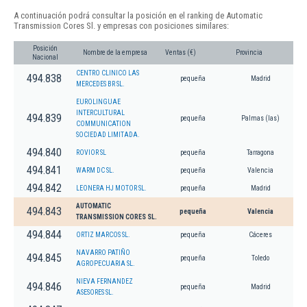
A continuación podrá consultar la posición en el ranking de Automatic
Transmission Cores Sl. y empresas con posiciones similares:
Posición
Nombre de la empresa
Ventas (€)
Provincia
Nacional
CENTRO CLINICO LAS
494.838
pequeña
Madrid
MERCEDES BR SL.
EUROLINGUAE
INTERCULTURAL
494.839
pequeña
Palmas (las)
COMMUNICATION
SOCIEDAD LIMITADA.
494.840
ROVIOR SL
pequeña
Tarragona
494.841
WARM DC SL.
pequeña
Valencia
494.842
LEONERA HJ MOTOR SL.
pequeña
Madrid
AUTOMATIC
494.843
pequeña
Valencia
TRANSMISSION CORES SL.
494.844
ORTIZ MARCOS SL.
pequeña
Cáceres
NAVARRO PATIÑO
494.845
pequeña
Toledo
AGROPECUARIA SL.
NIEVA FERNANDEZ
494.846
pequeña
Madrid
ASESORES SL.