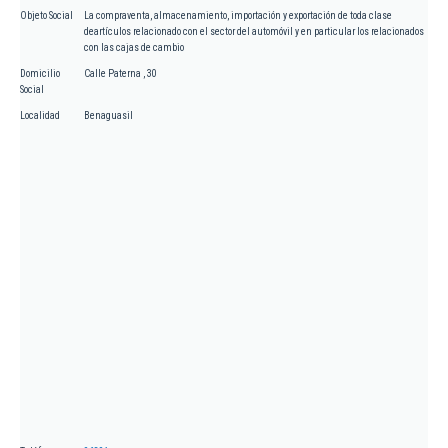
Objeto Social
La compraventa, almacenamiento, importación y exportación de toda clase
deartículos relacionado con el sector del automóvil y en particular los relacionados
con las cajas de cambio
Domicilio
Calle Paterna , 30
Social
Localidad
Benaguasil