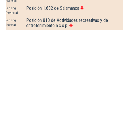
Nacional
Posición 1.632 de Salamanca
Ranking
Provincial
Posición 813 de Actividades recreativas y de
Ranking
entretenimiento n.c.o.p.
Sectorial