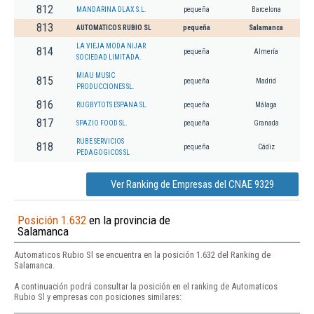
812
MANDARINA DLAX S.L.
pequeña
Barcelona
813
AUTOMATICOS RUBIO SL
pequeña
Salamanca
LA VIEJA MODA NIJAR
814
pequeña
Almería
SOCIEDAD LIMITADA.
MIAU MUSIC
815
pequeña
Madrid
PRODUCCIONES SL.
816
RUGBYTOTS ESPANA SL.
pequeña
Málaga
817
SPAZIO FOOD SL.
pequeña
Granada
RUBE SERVICIOS
818
pequeña
Cádiz
PEDAGOGICOS SL
Ver Ranking de Empresas del CNAE 9329
Posición 1.632
en la provincia de
Salamanca
Automaticos Rubio Sl se encuentra en la posición 1.632 del Ranking de
Salamanca.
A continuación podrá consultar la posición en el ranking de Automaticos
Rubio Sl y empresas con posiciones similares: