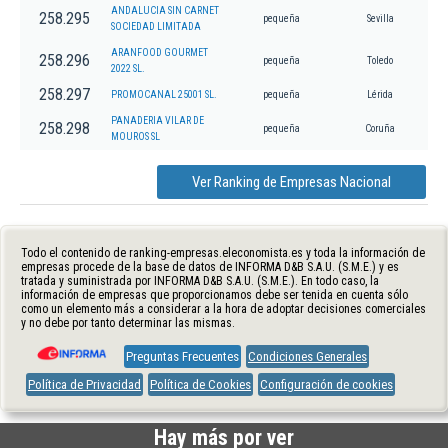
ANDALUCIA SIN CARNET
258.295
pequeña
Sevilla
SOCIEDAD LIMITADA
ARANFOOD GOURMET
258.296
pequeña
Toledo
2022 SL.
258.297
PROMOCANAL 25001 SL.
pequeña
Lérida
PANADERIA VILAR DE
258.298
pequeña
Coruña
MOUROS SL
Ver Ranking de Empresas Nacional
Todo el contenido de ranking-empresas.eleconomista.es y toda la información de
empresas procede de la base de datos de INFORMA D&B S.A.U. (S.M.E.) y es
tratada y suministrada por INFORMA D&B S.A.U. (S.M.E.). En todo caso, la
información de empresas que proporcionamos debe ser tenida en cuenta sólo
como un elemento más a considerar a la hora de adoptar decisiones comerciales
y no debe por tanto determinar las mismas.
Preguntas Frecuentes
Condiciones Generales
Política de Privacidad
Política de Cookies
Configuración de cookies
Hay más por ver