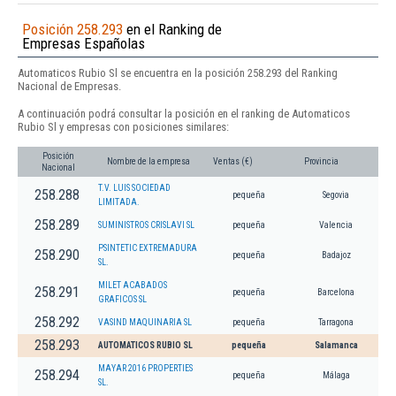
Posición 258.293
en el Ranking de
Empresas Españolas
Automaticos Rubio Sl se encuentra en la posición 258.293 del Ranking
Nacional de Empresas.
A continuación podrá consultar la posición en el ranking de Automaticos
Rubio Sl y empresas con posiciones similares:
Posición
Nombre de la empresa
Ventas (€)
Provincia
Nacional
T.V. LUIS SOCIEDAD
258.288
pequeña
Segovia
LIMITADA.
258.289
SUMINISTROS CRISLAVI SL
pequeña
Valencia
PSINTETIC EXTREMADURA
258.290
pequeña
Badajoz
SL.
MILET ACABADOS
258.291
pequeña
Barcelona
GRAFICOS SL
258.292
VASIND MAQUINARIA SL
pequeña
Tarragona
258.293
AUTOMATICOS RUBIO SL
pequeña
Salamanca
MAYAR 2016 PROPERTIES
258.294
pequeña
Málaga
SL.