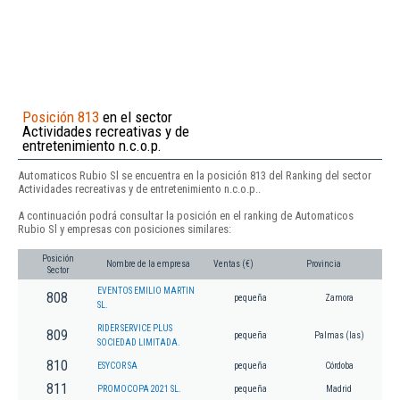
Posición 813
en el sector
Actividades recreativas y de
entretenimiento n.c.o.p.
Automaticos Rubio Sl se encuentra en la posición 813 del Ranking del sector
Actividades recreativas y de entretenimiento n.c.o.p..
A continuación podrá consultar la posición en el ranking de Automaticos
Rubio Sl y empresas con posiciones similares:
Posición
Nombre de la empresa
Ventas (€)
Provincia
Sector
EVENTOS EMILIO MARTIN
808
pequeña
Zamora
SL.
RIDER SERVICE PLUS
809
pequeña
Palmas (las)
SOCIEDAD LIMITADA.
810
ESYCOR SA
pequeña
Córdoba
811
PROMOCOPA 2021 SL.
pequeña
Madrid