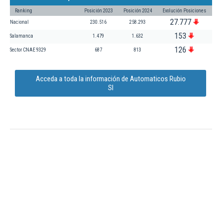
Ranking
Posición 2023
Posición 2024
Evolución Posiciones
27.777
Nacional
230.516
258.293
153
Salamanca
1.479
1.632
126
Sector CNAE 9329
687
813
Acceda a toda la información de Automaticos Rubio
Sl