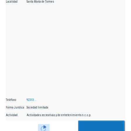
Localidad
Santa Marta de Tormes
Teléfono
92313...
Forma Jurídica
Sociedad limitada
Actividad
Actividades recreativas y de entretenimiento n.c.o.p.