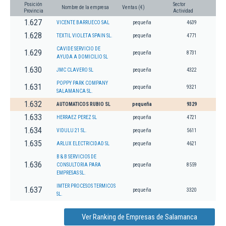
Posición
Sector
Nombre de la empresa
Ventas (€)
Provincia
Actividad
1.627
VICENTE BARRUECO SAL
pequeña
4639
1.628
TEXTIL VIOLETA SPAIN SL.
pequeña
4771
CAVIDE SERVICIO DE
1.629
pequeña
8731
AYUDA A DOMICILIO SL
1.630
JMC CLAVERO SL
pequeña
4322
POPPY PARK COMPANY
1.631
pequeña
9321
SALAMANCA SL.
1.632
AUTOMATICOS RUBIO SL
pequeña
9329
1.633
HERRAEZ PEREZ SL
pequeña
4721
1.634
VIDULU 21 SL.
pequeña
5611
1.635
ARLUX ELECTRICIDAD SL
pequeña
4621
B & B SERVICIOS DE
1.636
CONSULTORIA PARA
pequeña
8559
EMPRESAS SL.
IMTER PROCESOS TERMICOS
1.637
pequeña
3320
SL.
Ver Ranking de Empresas de Salamanca