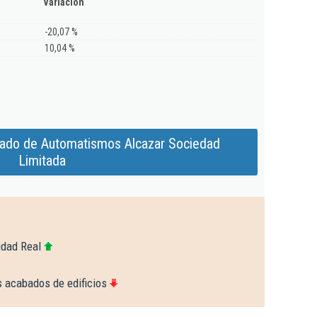
Variación
-20,07 %
10,04 %
iado de Automatismos Alcazar Sociedad
Limitada
udad Real
s acabados de edificios