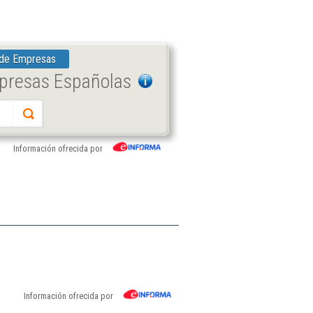
 de Empresas
mpresas Españolas
Información ofrecida por
Información ofrecida por