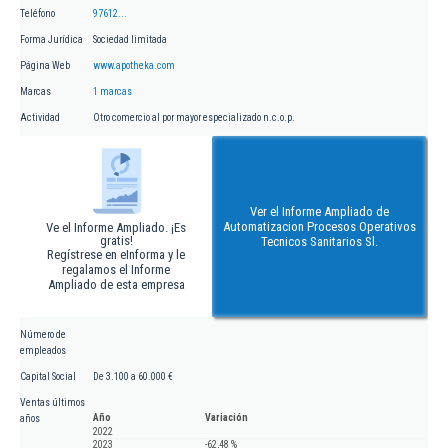
Teléfono
97612...
Forma Jurídica
Sociedad limitada
Página Web
www.apotheka.com
Marcas
1 marcas
Actividad
Otro comercio al por mayor especializado n.c.o.p.
Ver el Informe Ampliado de
Automatizacion Procesos Operativos
Ve el Informe Ampliado. ¡Es
gratis!
Tecnicos Sanitarios Sl.
Regístrese en eInforma y le
regalamos el Informe
Ampliado de esta empresa
Número de
empleados
Capital Social
De 3.100 a 60.000 €
Ventas últimos
Año
Variación
años
2022
2023
-62,48 %