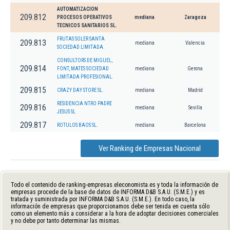
AUTOMATIZACION
209.812
PROCESOS OPERATIVOS
mediana
Zaragoza
TECNICOS SANITARIOS SL.
FRUTAS SOLER SANTA
209.813
mediana
Valencia
SOCIEDAD LIMITADA.
CONSULTORS DE MIGUEL,
209.814
FONT, MATES SOCIEDAD
mediana
Gerona
LIMITADA PROFESIONAL.
209.815
CRAZY DAY STORE SL.
mediana
Madrid
RESIDENCIA NTRO PADRE
209.816
mediana
Sevilla
JESUS SL
209.817
ROTULOS BAOS SL.
mediana
Barcelona
Ver Ranking de Empresas Nacional
Todo el contenido de ranking-empresas.eleconomista.es y toda la información de
empresas procede de la base de datos de INFORMA D&B S.A.U. (S.M.E.) y es
tratada y suministrada por INFORMA D&B S.A.U. (S.M.E.). En todo caso, la
información de empresas que proporcionamos debe ser tenida en cuenta sólo
como un elemento más a considerar a la hora de adoptar decisiones comerciales
y no debe por tanto determinar las mismas.