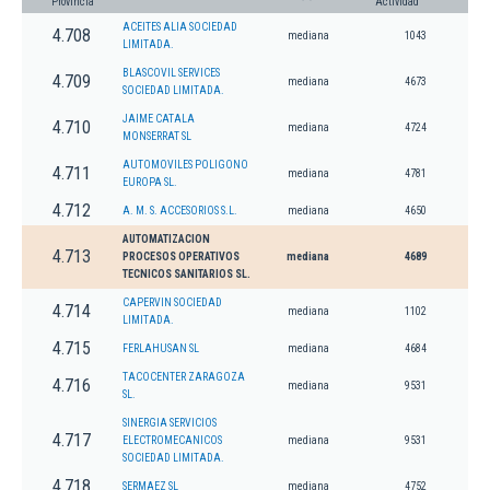
Provincia
Actividad
ACEITES ALIA SOCIEDAD
4.708
mediana
1043
LIMITADA.
BLASCOVIL SERVICES
4.709
mediana
4673
SOCIEDAD LIMITADA.
JAIME CATALA
4.710
mediana
4724
MONSERRAT SL
AUTOMOVILES POLIGONO
4.711
mediana
4781
EUROPA SL.
4.712
A. M. S. ACCESORIOS S.L.
mediana
4650
AUTOMATIZACION
4.713
PROCESOS OPERATIVOS
mediana
4689
TECNICOS SANITARIOS SL.
CAPERVIN SOCIEDAD
4.714
mediana
1102
LIMITADA.
4.715
FERLAHUSAN SL
mediana
4684
TACOCENTER ZARAGOZA
4.716
mediana
9531
SL.
SINERGIA SERVICIOS
4.717
ELECTROMECANICOS
mediana
9531
SOCIEDAD LIMITADA.
4.718
SERMAEZ SL
mediana
4752