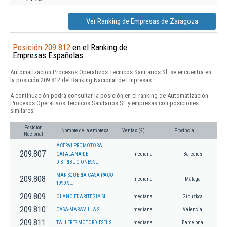
Ver Ranking de Empresas de Zaragoza
Posición 209.812
en el Ranking de
Empresas Españolas
Automatizacion Procesos Operativos Tecnicos Sanitarios Sl. se encuentra en
la posición 209.812 del Ranking Nacional de Empresas.
A continuación podrá consultar la posición en el ranking de Automatizacion
Procesos Operativos Tecnicos Sanitarios Sl. y empresas con posiciones
similares:
Posición
Nombre de la empresa
Ventas (€)
Provincia
Nacional
ACERVI PROMOTORA
209.807
CATALANA DE
mediana
Baleares
DISTRIBUCIONES SL
MARISQUERIA CASA PACO
209.808
mediana
Málaga
1999 SL.
209.809
OLANO EDARITEGIA SL.
mediana
Gipuzkoa
209.810
CASA-MARAVILLA SL
mediana
Valencia
209.811
TALLERES MOTORDIESEL SL
mediana
Barcelona