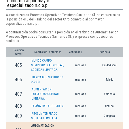
comercio al por mayor
especializado n.c.o.p.
Automatizacion Procesos Operativos Tecnicos Sanitarios Sl. se encuentra en
la posición 410 del Ranking del sector Otro comercio al por mayor
especializado n.c.o.p..
A continuación podrá consultar la posición en el ranking de Automatizacion
Procesos Operativos Tecnicos Sanitarios Sl. y empresas con posiciones
similares:
Posición
Nombre de la empresa
Ventas (€)
Provincia
Sector
MUNDO CAMPO
405
SUMINISTROS AGRICOLAS,
mediana
Ciudad Real
SOCIEDAD LIMITADA.
IBERICA DE DISTRIBUCION
406
mediana
Toledo
2020 SL.
ALIMENTACION
407
COFRENTES SOCIEDAD
mediana
Valencia
LIMITADA.
408
FARIÑA BRETAL E HIJOS SL
mediana
Coruña
FITOS JM TEMPRADO
409
mediana
Zaragoza
SOCIEDAD LIMITADA.
AUTOMATIZACION