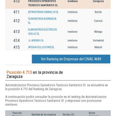
410
PROCESOS OPERATIVOS
mediana
Zaragoza
TECNICOS SANITARIOS SL.
411
ESTANTERIAS GAMALUX SL
mediana
Sevilla
SUMINISTROS AGRIMAZA
412
mediana
Cuenca
SL
SUMINISTROS ELECTRICOS
413
mediana
Málaga
IDELUZ SL
414
JL ASENSIO SL
mediana
Valladolid
415
ATENIA SOLUCIONES SL
mediana
Madrid
Ver Ranking de Empresas del CNAE 4689
Posición 4.713
en la provincia de
Zaragoza
Automatizacion Procesos Operativos Tecnicos Sanitarios Sl. se encuentra en
la posición 4.713 del Ranking de Zaragoza.
A continuación podrá consultar la posición en el ranking de Automatizacion
Procesos Operativos Tecnicos Sanitarios Sl. y empresas con posiciones
similares:
Posición
Sector
Nombre de la empresa
Ventas (€)