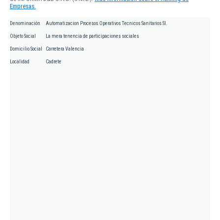
Empresas.
Denominación
Automatizacion Procesos Operativos Tecnicos Sanitarios Sl.
Objeto Social
La mera tenencia de participaciones sociales
Domicilio Social
Carretera Valencia
Localidad
Cadrete