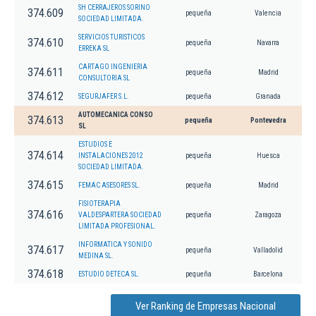
SH CERRAJEROS SORINO
374.609
pequeña
Valencia
SOCIEDAD LIMITADA.
SERVICIOS TURISTICOS
374.610
pequeña
Navarra
ERREKA SL
CARTAGO INGENIERIA
374.611
pequeña
Madrid
CONSULTORIA SL
374.612
SEGURJAFER S.L.
pequeña
Granada
AUTOMECANICA CONSO
374.613
pequeña
Pontevedra
SL
ESTUDIOS E
374.614
INSTALACIONES 2012
pequeña
Huesca
SOCIEDAD LIMITADA.
374.615
FEMAC ASESORES SL.
pequeña
Madrid
FISIOTERAPIA
374.616
VALDESPARTERA SOCIEDAD
pequeña
Zaragoza
LIMITADA PROFESIONAL.
INFORMATICA Y SONIDO
374.617
pequeña
Valladolid
MEDINA SL.
374.618
ESTUDIO DETECA SL.
pequeña
Barcelona
Ver Ranking de Empresas Nacional