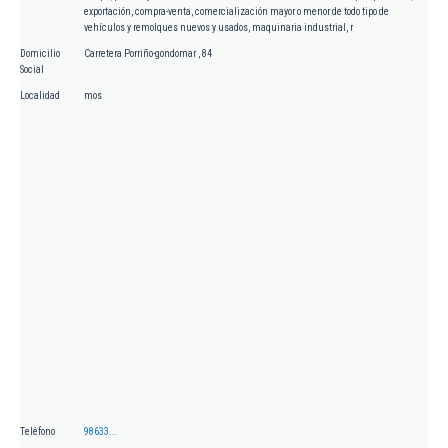
exportación, compra-venta, comercialización mayor o menor de todo tipo de
vehículos y remolques nuevos y usados, maquinaria industrial, r
Domicilio
Carretera Porriño-gondomar , 84
Social
Localidad
mos
Teléfono
98633...