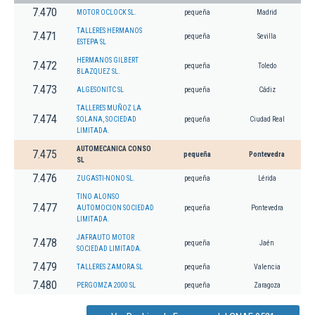
7.470
MOTOR OCLOCK SL.
pequeña
Madrid
TALLERES HERMANOS
7.471
pequeña
Sevilla
ESTEPA SL
HERMANOS GILBERT
7.472
pequeña
Toledo
BLAZQUEZ SL.
7.473
ALGESONITC SL
pequeña
Cádiz
TALLERES MUÑOZ LA
7.474
SOLANA, SOCIEDAD
pequeña
Ciudad Real
LIMITADA.
AUTOMECANICA CONSO
7.475
pequeña
Pontevedra
SL
7.476
ZUGASTI-NONO SL.
pequeña
Lérida
TINO ALONSO
7.477
AUTOMOCION SOCIEDAD
pequeña
Pontevedra
LIMITADA.
JAFRAUTO MOTOR
7.478
pequeña
Jaén
SOCIEDAD LIMITADA.
7.479
TALLERES ZAMORA SL
pequeña
Valencia
7.480
PERGOMZA 2000 SL
pequeña
Zaragoza