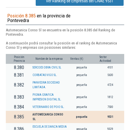
Ver Ranking de Empresas del CNAE 9531
Posición 8.385
en la provincia de
Pontevedra
Automecanica Conso Sl se encuentra en la posición 8.385 del Ranking de
Pontevedra.
A continuación podrá consultar la posición en el ranking de Automecanica
Conso Sl y empresas con posiciones similares:
Posición
Sector
Nombre de la empresa
Ventas (€)
Provincia
Actividad
8.380
SERCOES OBRA CIVIL SL
pequeña
4101
8.381
CORBATAS VIGO SL.
pequeña
5630
PANVEDRA SOCIEDAD
8.382
pequeña
4724
LIMITADA.
PIGMA GRAFICA
8.383
pequeña
1812
IMPRESION DIGITAL SL.
8.384
VETERINARIO DE POIO SL.
pequeña
7500
AUTOMECANICA CONSO
8.385
pequeña
9531
SL
ESCUELA DE DANZA MEDIA
8.386
pequeña
9329