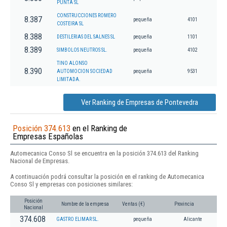
PUNTA SL
CONSTRUCCIONES ROMERO
8.387
pequeña
4101
COSTEIRA SL
8.388
DESTILERIAS DEL SALNES SL
pequeña
1101
8.389
SIMBOLOS NEUTROS SL.
pequeña
4102
TINO ALONSO
8.390
AUTOMOCION SOCIEDAD
pequeña
9531
LIMITADA.
Ver Ranking de Empresas de Pontevedra
Posición 374.613
en el Ranking de
Empresas Españolas
Automecanica Conso Sl se encuentra en la posición 374.613 del Ranking
Nacional de Empresas.
A continuación podrá consultar la posición en el ranking de Automecanica
Conso Sl y empresas con posiciones similares:
Posición
Nombre de la empresa
Ventas (€)
Provincia
Nacional
374.608
GASTRO ELIMAR SL.
pequeña
Alicante