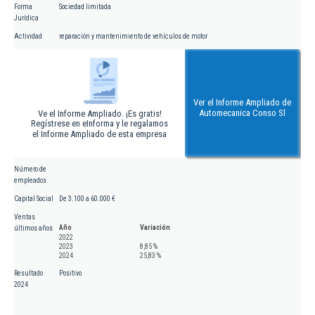
Forma
Sociedad limitada
Jurídica
Actividad
reparación y mantenimiento de vehículos de motor
Ver el Informe Ampliado de
Automecanica Conso Sl
Ve el Informe Ampliado. ¡Es gratis!
Regístrese en eInforma y le regalamos
el Informe Ampliado de esta empresa
Número de
empleados
Capital Social
De 3.100 a 60.000 €
Ventas
Año
Variación
últimos años
2022
2023
8,85 %
2024
25,83 %
Resultado
Positivo
2024