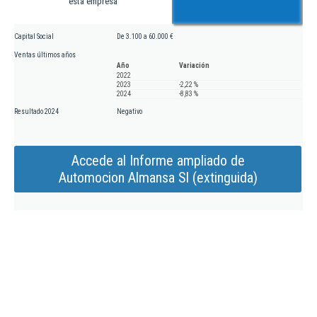
esta empresa
Capital Social
De 3.100 a 60.000 €
Ventas últimos años
Año
Variación
2022
2023
-2,22 %
2024
-8,83 %
Resultado 2024
Negativo
Accede al Informe ampliado de
Automocion Almansa Sl (extinguida)