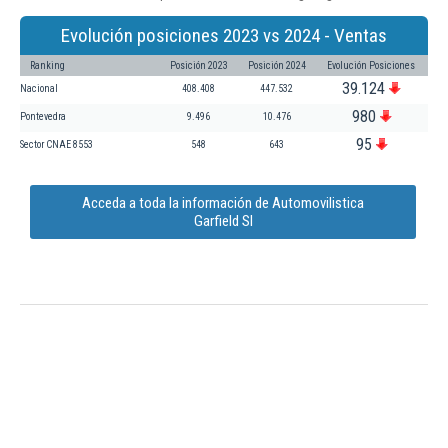
Evolución posiciones 2023 vs 2024 - Ventas
Ranking
Posición 2023
Posición 2024
Evolución Posiciones
39.124
Nacional
408.408
447.532
980
Pontevedra
9.496
10.476
95
Sector CNAE 8553
548
643
Acceda a toda la información de Automovilistica
Garfield Sl