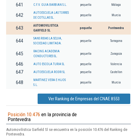
641
C.F.V. GUIA BARBIAN S.L.
pequeña
Málaga
AUTOESCUELA LAS TORRES
642
pequeña
Murcia
DE COTILLAS SL.
AUTOMOVILISTICA
643
pequeña
Pontevedra
GARFIELD SL
SANS RIBAS LA SELVA,
644
pequeña
Tarragona
SOCIEDAD LIMITADA.
RACING ACADEMIA
645
pequeña
Zaragoza
CONDUCTORES SL.
646
AUTO ESCOLA TURIA SL
pequeña
Valencia
647
AUTOESCUELA RODRI SL
pequeña
Castellon
MARTINEZ VERA E HIJOS
648
pequeña
Murcia
S.L.
Ver Ranking de Empresas del CNAE 8553
Posición 10.476
en la provincia de
Pontevedra
Automovilistica Garfield Sl se encuentra en la posición 10.476 del Ranking de
Pontevedra.