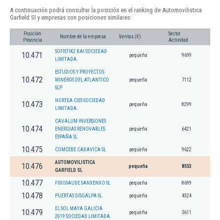
A continuación podrá consultar la posición en el ranking de Automovilistica
Garfield Sl y empresas con posiciones similares:
Posición
Sector
Nombre de la empresa
Ventas (€)
Provincia
Actividad
SOFISTIK2 BAI SOCIEDAD
10.471
pequeña
9699
LIMITADA.
ESTUDIOS Y PROYECTOS
10.472
MINEROS DEL ATLANTICO
pequeña
7112
SLP
NORTEA CIES SOCIEDAD
10.473
pequeña
8299
LIMITADA.
CAVALUM INVERSIONES
10.474
ENERGIAS RENOVABLES
pequeña
6421
ESPAÑA SL.
10.475
COMCEBE CADAVICA SL
pequeña
9622
AUTOMOVILISTICA
10.476
pequeña
8553
GARFIELD SL
10.477
FISIOSAUDE SANXENXO SL
pequeña
8699
10.478
PUERTAS DISGALPA SL.
pequeña
4324
EL SOL MAYA GALICIA
10.479
pequeña
5611
2019 SOCIEDAD LIMITADA.