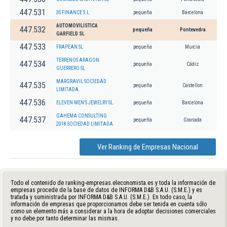
447.531
3S FINANCE S.L.
pequeña
Barcelona
AUTOMOVILISTICA
447.532
pequeña
Pontevedra
GARFIELD SL
447.533
FRAPEAN SL
pequeña
Murcia
TERRENOS ARAGON
447.534
pequeña
Cádiz
GUERRERO SL
MARGRAVIL SOCIEDAD
447.535
pequeña
Castellon
LIMITADA.
447.536
ELEVEN MEN'S JEWELRY SL.
pequeña
Barcelona
GAHEMA CONSULTING
447.537
pequeña
Granada
2018 SOCIEDAD LIMITADA.
Ver Ranking de Empresas Nacional
Todo el contenido de ranking-empresas.eleconomista.es y toda la información de
empresas procede de la base de datos de INFORMA D&B S.A.U. (S.M.E.) y es
tratada y suministrada por INFORMA D&B S.A.U. (S.M.E.). En todo caso, la
información de empresas que proporcionamos debe ser tenida en cuenta sólo
como un elemento más a considerar a la hora de adoptar decisiones comerciales
y no debe por tanto determinar las mismas.