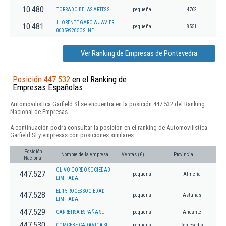
10.480
TORRADO BELAS ARTES SL.
pequeña
4762
LLORENTE GARCIA JAVIER
10.481
pequeña
8551
003599205C SLNE
Ver Ranking de Empresas de Pontevedra
Posición 447.532
en el Ranking de
Empresas Españolas
Automovilistica Garfield Sl se encuentra en la posición 447.532 del Ranking
Nacional de Empresas.
A continuación podrá consultar la posición en el ranking de Automovilistica
Garfield Sl y empresas con posiciones similares:
Posición
Nombre de la empresa
Ventas (€)
Provincia
Nacional
OLIVO GORDO SOCIEDAD
447.527
pequeña
Almería
LIMITADA.
EL 15 ROCES SOCIEDAD
447.528
pequeña
Asturias
LIMITADA.
447.529
CARRETISA ESPAÑA SL
pequeña
Alicante
447.530
COMCEBE CADAVICA SL
pequeña
Pontevedra