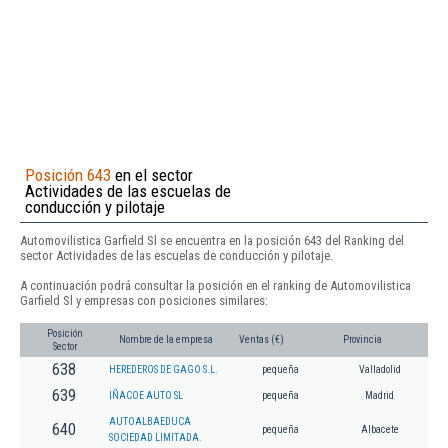
Posición 643
en el sector
Actividades de las escuelas de
conducción y pilotaje
Automovilistica Garfield Sl se encuentra en la posición 643 del Ranking del
sector Actividades de las escuelas de conducción y pilotaje.
A continuación podrá consultar la posición en el ranking de Automovilistica
Garfield Sl y empresas con posiciones similares:
Posición
Nombre de la empresa
Ventas (€)
Provincia
Sector
638
HEREDEROS DE GAGO S.L.
pequeña
Valladolid
639
IÑACOE AUTO SL
pequeña
Madrid
AUTOALBAEDUCA
640
pequeña
Albacete
SOCIEDAD LIMITADA.