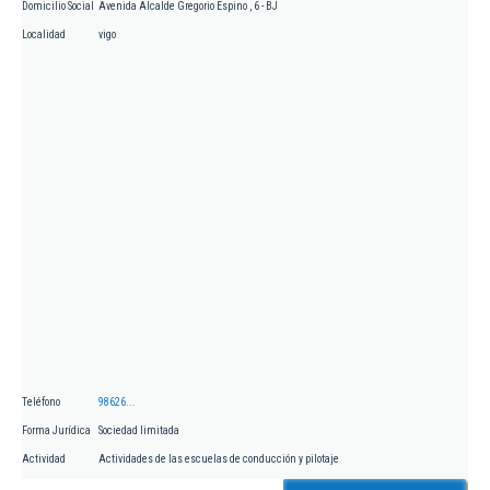
Domicilio Social
Avenida Alcalde Gregorio Espino , 6 - BJ
Localidad
vigo
Teléfono
98626...
Forma Jurídica
Sociedad limitada
Actividad
Actividades de las escuelas de conducción y pilotaje