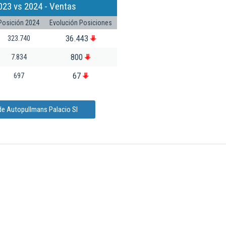
023 vs 2024 - Ventas
Posición 2024
Evolución Posiciones
36.443
323.740
800
7.834
67
697
de Autopullmans Palacio Sl