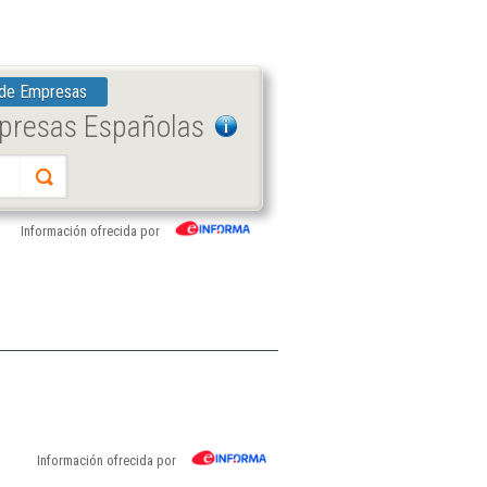
 de Empresas
mpresas Españolas
Información ofrecida por
Información ofrecida por