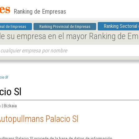
Ranking de Empresas
Ranking Sectorial
nal de Empresas
Ranking Provincial de Empresas
 de su empresa en el mayor Ranking de E
io Sl
io Sl
 | Bizkaia
utopullmans Palacio Sl
ullmans Palacio Sl procede de la base de datos de información