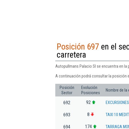
Posición 697
en el sec
carretera
Autopullmans Palacio Sl se encuentra en la p
A continuación podrá consultar la posición 
Posición
Evolución
Nombre de la
Sector
Posiciones
92
692
EXCURSIONES 
8
693
TAXI 10 MEDI
174
694
TARRAGA MON