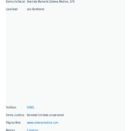
Domicilio Social
Avenida Mamerto Cabrera Medina , S/N
Localidad
san Bartolome
Teléfono
92882...
Forma Jurídica
Sociedad limitada unipersonal
Página Web
www.cabreramedina.com
Marcas
3 marcas