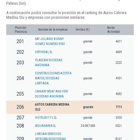
Palmas (las).
A continuación podrá consultar la posición en el ranking de Autos Cabrera
Medina Slu y empresas con posiciones similares:
Posición
Sector
Nombre de la empresa
Ventas (€)
Provincia
Actividad
SAT JULIANO BONNY
201
grande
4611
GOMEZ NUMERO 9592
202
ORTHIDAL SL
grande
4639
PLASCAN SOCIEDAD
203
grande
2222
ANONIMA
CONSTRUCCIONES ACOSTA
204
MATOS, SOCIEDAD
grande
4101
LIMITADA.
CANARY MEAT AND FISH
205
grande
4632
SOCIEDAD ANONIMA
AUTOS CABRERA MEDINA
206
grande
7711
SLU
207
HOTELES F Y L SL
grande
5510
208
AQUANARIA SL
24.087.000
0321
LIRECAN SERVICIOS
209
INTEGRALES SOCIEDAD
grande
8121