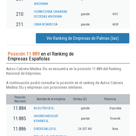
ANONIMA.
HORMICONSA CANARIAS
210
grande
4101
SOCIEDAD ANONIMA
211
CASA RICARDO SA
grande
4618
Ver Ranking de Empresas de Palmas (las)
Posición 11.889
en el Ranking de
Empresas Españolas
Autos Cabrera Medina Slu se encuentra en la posición 11.889 del Ranking
Nacional de Empresas.
A continuación podrá consultar la posición en el ranking de Autos Cabrera
Medina Slu y empresas con posiciones similares:
Posición
Nombre de la empresa
Ventas (€)
Provincia
Nacional
11.884
BILDUTRUCK SL
grande
Gipuzkoa
INVERSIONES KURT
11.885
grande
Tenerife
KONRAD SL.
11.886
DIREXIS SALUD SL.
24.557.461
Soria