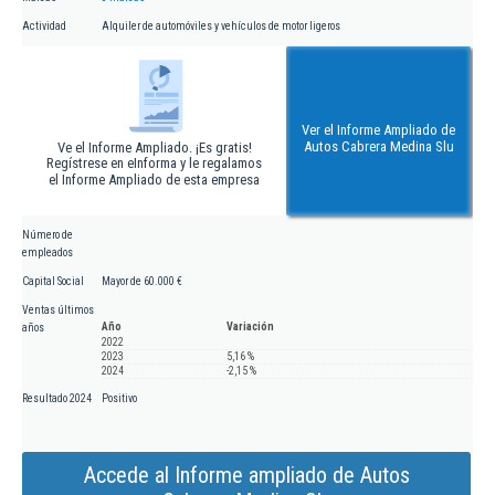
Actividad
Alquiler de automóviles y vehículos de motor ligeros
Ver el Informe Ampliado de
Autos Cabrera Medina Slu
Ve el Informe Ampliado. ¡Es gratis!
Regístrese en eInforma y le regalamos
el Informe Ampliado de esta empresa
Número de
empleados
Capital Social
Mayor de 60.000 €
Ventas últimos
Año
Variación
años
2022
2023
5,16 %
2024
-2,15 %
Resultado 2024
Positivo
Accede al Informe ampliado de Autos