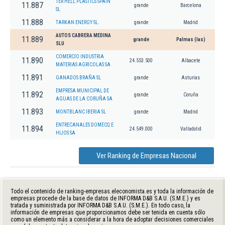
TER HELL PLASTICS SPAIN
11.887
grande
Barcelona
SL
11.888
TARKAN ENERGY SL.
grande
Madrid
AUTOS CABRERA MEDINA
11.889
grande
Palmas (las)
SLU
COMERCIO INDUSTRIA
11.890
24.553.500
Albacete
MATERIAS AGRICOLAS SA
11.891
GANADOS BRAÑA SL
grande
Asturias
EMPRESA MUNICIPAL DE
11.892
grande
Coruña
AGUAS DE LA CORUÑA SA
11.893
MONTBLANC IBERIA SL
grande
Madrid
ENTRECANALES DOMECQ E
11.894
24.549.000
Valladolid
HIJOS SA
Ver Ranking de Empresas Nacional
Todo el contenido de ranking-empresas.eleconomista.es y toda la información de
empresas procede de la base de datos de INFORMA D&B S.A.U. (S.M.E.) y es
tratada y suministrada por INFORMA D&B S.A.U. (S.M.E.). En todo caso, la
información de empresas que proporcionamos debe ser tenida en cuenta sólo
como un elemento más a considerar a la hora de adoptar decisiones comerciales