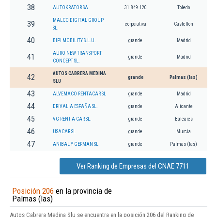
38
AUTOKRATOR SA
31.849.120
Toledo
MALCO DIGITAL GROUP
39
corporativa
Castellon
SL.
40
BIPI MOBILITY S.L.U.
grande
Madrid
AURO NEW TRANSPORT
41
grande
Madrid
CONCEPT SL.
AUTOS CABRERA MEDINA
42
grande
Palmas (las)
SLU
43
ALVEMACO RENTACAR SL
grande
Madrid
44
DRIVALIA ESPAÑA SL.
grande
Alicante
45
VG RENT A CAR SL.
grande
Baleares
46
USACAR SL
grande
Murcia
47
ANIBAL Y GERMAN SL
grande
Palmas (las)
Ver Ranking de Empresas del CNAE 7711
Posición 206
en la provincia de
Palmas (las)
Autos Cabrera Medina Slu se encuentra en la posición 206 del Ranking de