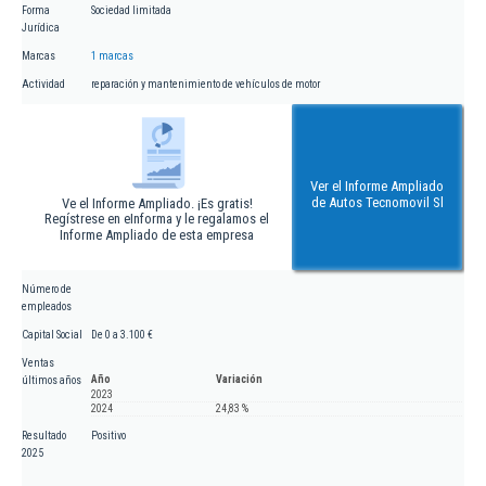
Forma
Sociedad limitada
Jurídica
Marcas
1 marcas
Actividad
reparación y mantenimiento de vehículos de motor
Ver el Informe Ampliado
de Autos Tecnomovil Sl
Ve el Informe Ampliado. ¡Es gratis!
Regístrese en eInforma y le regalamos el
Informe Ampliado de esta empresa
Número de
empleados
Capital Social
De 0 a 3.100 €
Ventas
Año
Variación
últimos años
2023
2024
24,83 %
Resultado
Positivo
2025