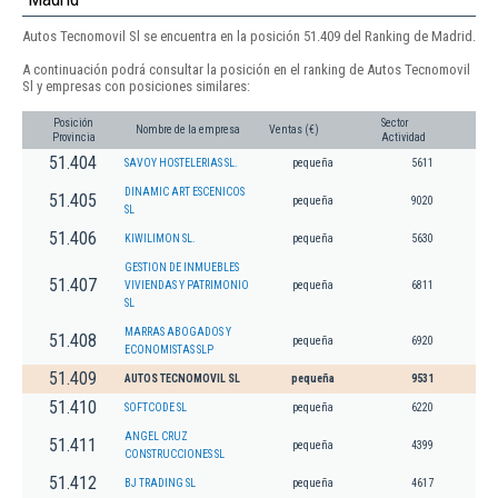
Autos Tecnomovil Sl se encuentra en la posición 51.409 del Ranking de Madrid.
A continuación podrá consultar la posición en el ranking de Autos Tecnomovil
Sl y empresas con posiciones similares:
Posición
Sector
Nombre de la empresa
Ventas (€)
Provincia
Actividad
51.404
SAVOY HOSTELERIAS SL.
pequeña
5611
DINAMIC ART ESCENICOS
51.405
pequeña
9020
SL
51.406
KIWILIMON SL.
pequeña
5630
GESTION DE INMUEBLES
51.407
VIVIENDAS Y PATRIMONIO
pequeña
6811
SL
MARRAS ABOGADOS Y
51.408
pequeña
6920
ECONOMISTAS SLP
51.409
AUTOS TECNOMOVIL SL
pequeña
9531
51.410
SOFTCODE SL
pequeña
6220
ANGEL CRUZ
51.411
pequeña
4399
CONSTRUCCIONES SL
51.412
BJ TRADING SL
pequeña
4617