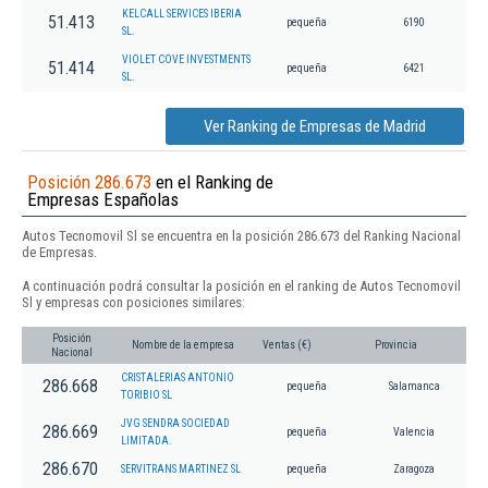
KELCALL SERVICES IBERIA
51.413
pequeña
6190
SL.
VIOLET COVE INVESTMENTS
51.414
pequeña
6421
SL.
Ver Ranking de Empresas de Madrid
Posición 286.673
en el Ranking de
Empresas Españolas
Autos Tecnomovil Sl se encuentra en la posición 286.673 del Ranking Nacional
de Empresas.
A continuación podrá consultar la posición en el ranking de Autos Tecnomovil
Sl y empresas con posiciones similares:
Posición
Nombre de la empresa
Ventas (€)
Provincia
Nacional
CRISTALERIAS ANTONIO
286.668
pequeña
Salamanca
TORIBIO SL
JVG SENDRA SOCIEDAD
286.669
pequeña
Valencia
LIMITADA.
286.670
SERVITRANS MARTINEZ SL
pequeña
Zaragoza