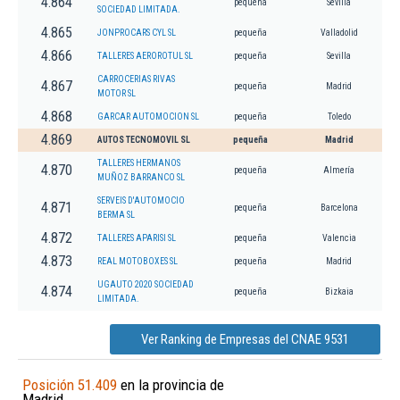
4.864
pequeña
Sevilla
SOCIEDAD LIMITADA.
4.865
JONPROCARS CYL SL
pequeña
Valladolid
4.866
TALLERES AEROROTUL SL
pequeña
Sevilla
CARROCERIAS RIVAS
4.867
pequeña
Madrid
MOTOR SL
4.868
GARCAR AUTOMOCION SL
pequeña
Toledo
4.869
AUTOS TECNOMOVIL SL
pequeña
Madrid
TALLERES HERMANOS
4.870
pequeña
Almería
MUÑOZ BARRANCO SL
SERVEIS D'AUTOMOCIO
4.871
pequeña
Barcelona
BERMA SL
4.872
TALLERES APARISI SL
pequeña
Valencia
4.873
REAL MOTOBOXES SL
pequeña
Madrid
UGAUTO 2020 SOCIEDAD
4.874
pequeña
Bizkaia
LIMITADA.
Ver Ranking de Empresas del CNAE 9531
Posición 51.409
en la provincia de
Madrid