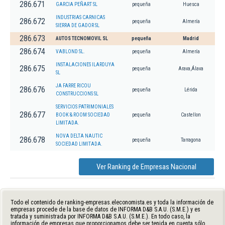
286.671
GARCIA PEÑART SL
pequeña
Huesca
INDUSTRIAS CARNICAS
286.672
pequeña
Almería
SIERRA DE GADOR SL
286.673
AUTOS TECNOMOVIL SL
pequeña
Madrid
286.674
VABLOND SL.
pequeña
Almería
INSTALACIONES ILARDUYA
286.675
pequeña
Arava,Álava
SL
JA FARRE RICOU
286.676
pequeña
Lérida
CONSTRUCCIONS SL
SERVICIOS PATRIMONIALES
286.677
BOOK & ROOM SOCIEDAD
pequeña
Castellon
LIMITADA.
NOVA DELTA NAUTIC
286.678
pequeña
Tarragona
SOCIEDAD LIMITADA.
Ver Ranking de Empresas Nacional
Todo el contenido de ranking-empresas.eleconomista.es y toda la información de
empresas procede de la base de datos de INFORMA D&B S.A.U. (S.M.E.) y es
tratada y suministrada por INFORMA D&B S.A.U. (S.M.E.). En todo caso, la
información de empresas que proporcionamos debe ser tenida en cuenta sólo