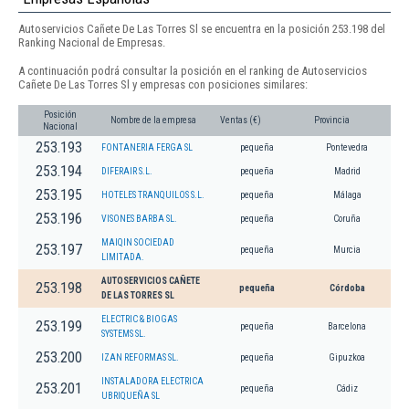
Autoservicios Cañete De Las Torres Sl se encuentra en la posición 253.198 del
Ranking Nacional de Empresas.
A continuación podrá consultar la posición en el ranking de Autoservicios
Cañete De Las Torres Sl y empresas con posiciones similares:
Posición
Nombre de la empresa
Ventas (€)
Provincia
Nacional
253.193
FONTANERIA FERGA SL
pequeña
Pontevedra
253.194
DIFERAIR S.L.
pequeña
Madrid
253.195
HOTELES TRANQUILOS S.L.
pequeña
Málaga
253.196
VISONES BARBA SL.
pequeña
Coruña
MAIQIN SOCIEDAD
253.197
pequeña
Murcia
LIMITADA.
AUTOSERVICIOS CAÑETE
253.198
pequeña
Córdoba
DE LAS TORRES SL
ELECTRIC & BIOGAS
253.199
pequeña
Barcelona
SYSTEMS SL.
253.200
IZAN REFORMAS SL.
pequeña
Gipuzkoa
INSTALADORA ELECTRICA
253.201
pequeña
Cádiz
UBRIQUEÑA SL