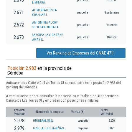
2.670
pequeña
Sevilla
LIMITADA.
ALIMENTACION LA
2.671
pequeña
Guadalajara
GRANJA S.L.
AMICIMIDIA ALCOY
2.672
pequeña
Valencia
SOCIEDAD LIMITADA.
SABOREA LA VIDA TAKE
2.673
pequeña
Huesca
AWAY SL.
Ver Ranking de Empresas del CNAE 4711
Posición 2.983
en la provincia de
Córdoba
Autoservicios Cañete De Las Torres Sl se encuentra en la posición 2.983 del
Ranking de Córdoba.
A continuación podrá consultar la posición en el ranking de Autoservicios
Cañete De Las Torres Sl y empresas con posiciones similares:
Posición
Sector
Nombre de la empresa
Ventas (€)
Provincia
Actividad
2.978
HIGUERAL 50 SL
pequeña
9200
2.979
DESGUACES GUAREÑA SL
pequeña
3821