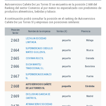
Autoservicios Cañete De Las Torres Sl se encuentra en la posición 2.668 del
Ranking del sector Comercio al por menor no especializado con predominio de
productos alimenticios, bebidas y tabaco.
A continuación podrá consultar la posición en el ranking de Autoservicios
Cañete De Las Torres Sl y empresas con posiciones similares:
Posición
Nombre de la empresa
Ventas (€)
Provincia
Sector
LEZHIJIA SOCIEDAD
2.663
pequeña
Málaga
LIMITADA.
SUPERMERCADO OBDULIO
2.664
pequeña
Murcia
MATEO GUILLEN SL.
2.665
COVIRAN RUIZ SL
pequeña
Granada
DUCA MANTEJ
2.666
pequeña
Barcelona
TRADICIONAL S.L.
SUPERMERCADOS ARAZO
2.667
pequeña
Huelva
SL.
AUTOSERVICIOS CAÑETE
2.668
pequeña
Córdoba
DE LAS TORRES SL
EXCLUSIVAS GARCIA DE
2.669
pequeña
Madrid
CASTRO SL.
ATIMAK SERVIC SOCIEDAD