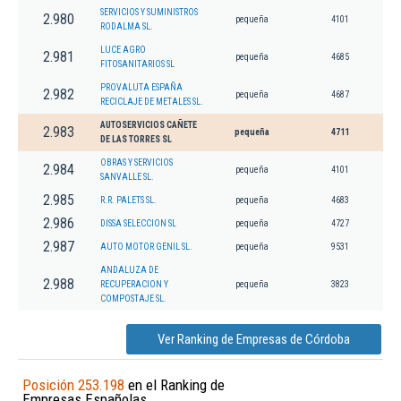
SERVICIOS Y SUMINISTROS
2.980
pequeña
4101
RODALMA SL.
LUCE AGRO
2.981
pequeña
4685
FITOSANITARIOS SL
PROVALUTA ESPAÑA
2.982
pequeña
4687
RECICLAJE DE METALES SL.
AUTOSERVICIOS CAÑETE
2.983
pequeña
4711
DE LAS TORRES SL
OBRAS Y SERVICIOS
2.984
pequeña
4101
SANVALLE SL.
2.985
R.R. PALETS SL.
pequeña
4683
2.986
DISSA SELECCION SL
pequeña
4727
2.987
AUTO MOTOR GENIL SL.
pequeña
9531
ANDALUZA DE
2.988
RECUPERACION Y
pequeña
3823
COMPOSTAJE SL.
Ver Ranking de Empresas de Córdoba
Posición 253.198
en el Ranking de
Empresas Españolas