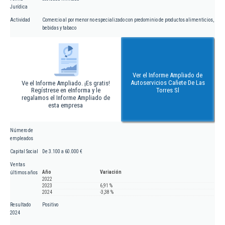
Jurídica
Actividad
Comercio al por menor no especializado con predominio de productos alimenticios,
bebidas y tabaco
Ver el Informe Ampliado de
Autoservicios Cañete De Las
Ve el Informe Ampliado. ¡Es gratis!
Regístrese en eInforma y le
Torres Sl
regalamos el Informe Ampliado de
esta empresa
Número de
empleados
Capital Social
De 3.100 a 60.000 €
Ventas
Año
Variación
últimos años
2022
2023
6,91 %
2024
-3,38 %
Resultado
Positivo
2024