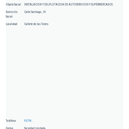
Objeto Social
INSTALACION Y EXLPLOTACION DE AUTOSERVICIOS Y SUPERMERCADOS.
Domicilio
Calle Santiago , 10
Social
Localidad
Cañete de las Torres
Teléfono
95718...
Forma
Sociedad limitada