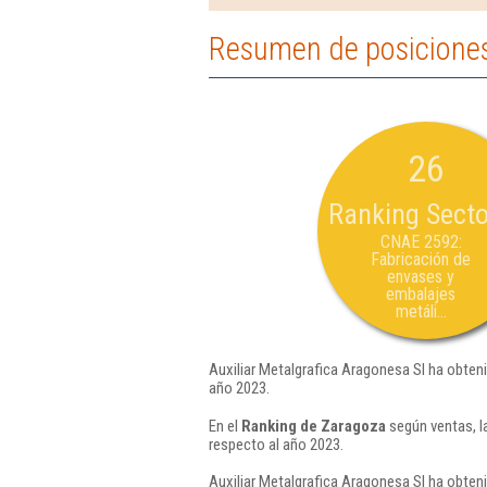
Resumen de posiciones 
26
Ranking Secto
CNAE 2592:
Fabricación de
envases y
embalajes
metáli...
Auxiliar Metalgrafica Aragonesa Sl ha obteni
año 2023.
En el
Ranking de Zaragoza
según ventas, l
respecto al año 2023.
Auxiliar Metalgrafica Aragonesa Sl ha obteni