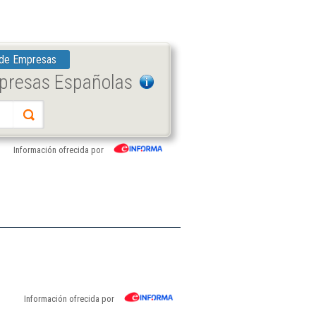
 de Empresas
mpresas Españolas
Información ofrecida por
Información ofrecida por