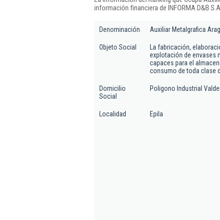
información financiera de INFORMA D&B S.A.
Denominación
Auxiliar Metalgrafica Ara
Objeto Social
La fabricación, elaboraci
explotación de envases m
capaces para el almacen
consumo de toda clase de
Domicilio
Poligono Industrial Valde
Social
Localidad
Epila