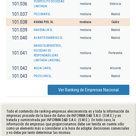
PUERTOLITO SOCIEDAD
101.036
mediana
Valencia
LIMITADA.
101.037
PEZUMAR SL
mediana
Madrid
101.038
AVANA PIEL SL
mediana
Cádiz
101.039
NAVESALIA SL
mediana
Madrid
101.040
AVANTIS BAMBINO SL
mediana
Madrid
RANDE SUMINISTROS,
SOCIEDAD DE
101.041
mediana
Pontevedra
RESPONSABILIDAD
LIMITADA LABORAL.
101.042
AQUA CAR SL
mediana
Alicante
101.043
PSICOLINK SL.
mediana
Madrid
Ver Ranking de Empresas Nacional
Todo el contenido de ranking-empresas.eleconomista.es y toda la información de
empresas procede de la base de datos de INFORMA D&B S.A.U. (S.M.E.) y es
tratada y suministrada por INFORMA D&B S.A.U. (S.M.E.). En todo caso, la
información de empresas que proporcionamos debe ser tenida en cuenta sólo
como un elemento más a considerar a la hora de adoptar decisiones comerciales
y no debe por tanto determinar las mismas.