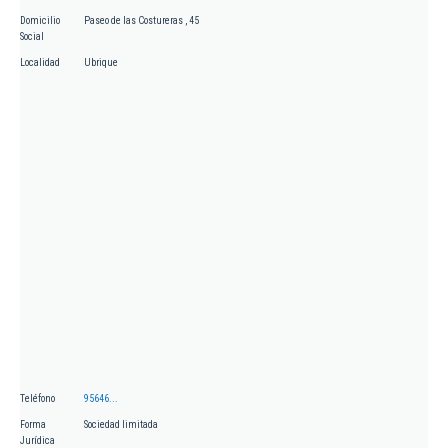
Domicilio
Paseo de las Costureras , 45
Social
Localidad
Ubrique
Teléfono
95646...
Forma
Sociedad limitada
Jurídica