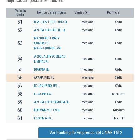
empresas con posiciones similares:
Posición
Nombre de la empresa
Ventas (€)
Provincia
Sector
51
REAL LEATHER STUDIO SL
mediana
Cádiz
52
ARTESANIA GALPIEL SL.
mediana
Cádiz
MANUFACTURAS Y
53
COMERCIO
mediana
Cádiz
MARROQUINEROS SL
ARTQUALITY SOCIEDAD
54
mediana
Cádiz
LIMITADA.
55
DIARMA SL
mediana
Cádiz
56
AVANA PIEL SL
mediana
Cádiz
57
ROJAS UBRIQUE SL.
mediana
Cádiz
58
LUGUPELL SL
mediana
Barcelona
59
ARTESANIA ABARDELA SL.
mediana
Cádiz
60
ESTEVAN MOTOS SL
mediana
Alicante
61
FOOT MAD SL.
mediana
Madrid
Ver Ranking de Empresas del CNAE 1512