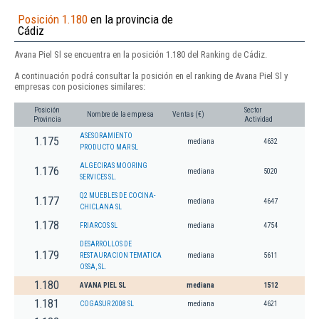
Posición 1.180
en la provincia de
Cádiz
Avana Piel Sl se encuentra en la posición 1.180 del Ranking de Cádiz.
A continuación podrá consultar la posición en el ranking de Avana Piel Sl y
empresas con posiciones similares:
Posición
Sector
Nombre de la empresa
Ventas (€)
Provincia
Actividad
ASESORAMIENTO
1.175
mediana
4632
PRODUCTO MAR SL
ALGECIRAS MOORING
1.176
mediana
5020
SERVICES SL.
Q2 MUEBLES DE COCINA-
1.177
mediana
4647
CHICLANA SL
1.178
FRIARCOS SL
mediana
4754
DESARROLLOS DE
1.179
RESTAURACION TEMATICA
mediana
5611
OSSA, SL.
1.180
AVANA PIEL SL
mediana
1512
1.181
COGASUR 2008 SL
mediana
4621