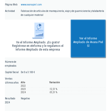
Página Web
www.avanapiel.com
Actividad
Fabricación de artículos de marroquinería, viaje y de guarnicionería y talabartería
de cualquier material
Ver el Informe
Ampliado de Avana Piel
Ve el Informe Ampliado. ¡Es gratis!
Regístrese en eInforma y le regalamos el
Sl
Informe Ampliado de esta empresa
Número de
empleados
Capital Social
De 0 a 3.100 €
Ventas
Año
Variación
últimos años
2022
2023
-12,51 %
2024
-33,51 %
Resultado
Negativo
2024