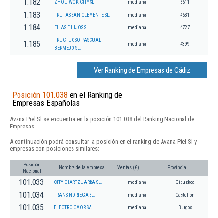
1.182
ZHOU WOK CITY SL
mediana
5611
1.183
FRUTAS SAN CLEMENTE SL.
mediana
4631
1.184
ELIAS E HIJOS SL
mediana
4727
FRUCTUOSO PASCUAL
1.185
mediana
4399
BERMEJO SL.
Ver Ranking de Empresas de Cádiz
Posición 101.038
en el Ranking de
Empresas Españolas
Avana Piel Sl se encuentra en la posición 101.038 del Ranking Nacional de
Empresas.
A continuación podrá consultar la posición en el ranking de Avana Piel Sl y
empresas con posiciones similares:
Posición
Nombre de la empresa
Ventas (€)
Provincia
Nacional
101.033
CITY OIARTZUARRA SL.
mediana
Gipuzkoa
101.034
TRANS-NORIEGA SL.
mediana
Castellon
101.035
ELECTRO CAOR SA
mediana
Burgos