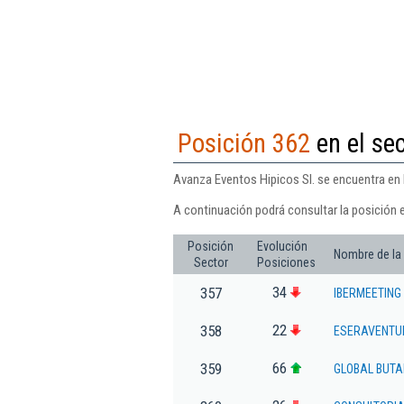
Posición 362
en el sec
Avanza Eventos Hipicos Sl. se encuentra en l
A continuación podrá consultar la posición 
Posición
Evolución
Nombre de la
Sector
Posiciones
34
357
IBERMEETING
22
358
ESERAVENTU
66
359
GLOBAL BUTA