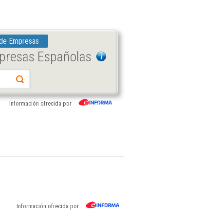
 de Empresas
mpresas Españolas
Información ofrecida por
Información ofrecida por