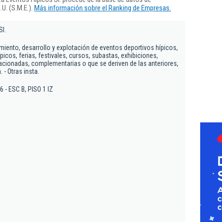
U. (S.M.E.).
Más información sobre el Ranking de Empresas.
Sl.
miento, desarrollo y explotación de eventos deportivos hípicos,
cos, ferias, festivales, cursos, subastas, exhibiciones,
lacionadas, complementarias o que se deriven de las anteriores,
 - Otras insta.
46 - ESC B, PISO 1 IZ