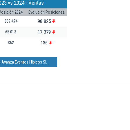
023 vs 2024 - Ventas
Posición 2024
Evolución Posiciones
98.825
369.474
17.379
65.013
136
362
 Avanza Eventos Hipicos Sl.