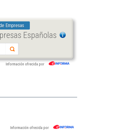
 de Empresas
mpresas Españolas
Información ofrecida por
Información ofrecida por