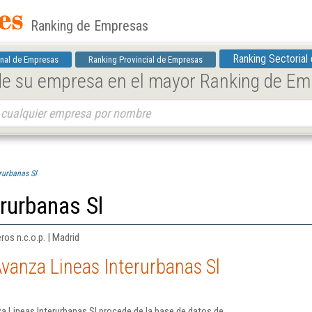
Ranking de Empresas
Ranking Sectorial
nal de Empresas
Ranking Provincial de Empresas
 de su empresa en el mayor Ranking de E
rurbanas Sl
rurbanas Sl
ros n.c.o.p. | Madrid
vanza Lineas Interurbanas Sl
 Lineas Interurbanas Sl procede de la base de datos de