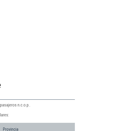
e
pasajeros n.c.o.p..
lares:
Provincia