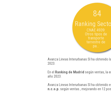
84
Ranking Secto
CNAE 4939:
Otros tipos de
transporte
terrestre de
pa...
Avanza Lineas Interurbanas Sl ha obtenido l
2023.
En el
Ranking de Madrid
según ventas, la e
año 2023.
Avanza Lineas Interurbanas Sl ha obtenido e
n.c.o.p.
según ventas , mejorando en 12 pos