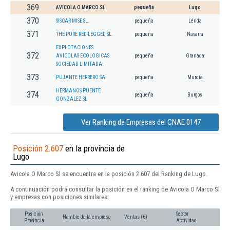
369
AVICOLA O MARCO SL
pequeña
Lugo
370
SISCAR MISE SL.
pequeña
Lérida
371
THE PURE RED-LEGGED SL.
pequeña
Navarra
EXPLOTACIONES
372
AVICOLAS ECOLOGICAS
pequeña
Granada
SOCIEDAD LIMITADA.
373
PUJANTE HERRERO SA
pequeña
Murcia
HERMANOS PUENTE
374
pequeña
Burgos
GONZALEZ SL
Ver Ranking de Empresas del CNAE 0147
Posición 2.607
en la provincia de
Lugo
Avicola O Marco Sl se encuentra en la posición 2.607 del Ranking de Lugo.
A continuación podrá consultar la posición en el ranking de Avicola O Marco Sl
y empresas con posiciones similares:
Posición
Sector
Nombre de la empresa
Ventas (€)
Provincia
Actividad