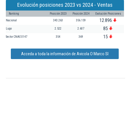
Evolución posiciones 2023 vs 2024 - Ventas
Ranking
Posición 2023
Posición 2024
Evolución Posiciones
12.896
Nacional
343.263
356.159
85
Lugo
2.522
2.607
15
Sector CNAE 0147
354
369
Acceda a toda la información de Avicola O Marco Sl