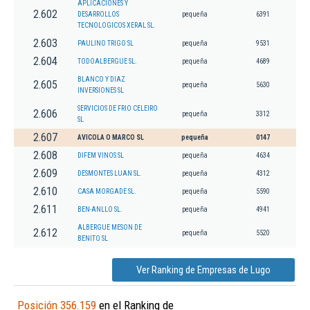
APLICACIONES Y
2.602
DESARROLLOS
pequeña
6391
TECNOLOGICOS XERAL SL.
2.603
PAULINO TRIGO SL
pequeña
9531
2.604
TODOALBERGUE SL.
pequeña
4689
BLANCO Y DIAZ
2.605
pequeña
5630
INVERSIONES SL
SERVICIOS DE FRIO CELEIRO
2.606
pequeña
3312
SL
2.607
AVICOLA O MARCO SL
pequeña
0147
2.608
DIFEM VINOS SL
pequeña
4634
2.609
DESMONTES LUAN SL.
pequeña
4312
2.610
CASA MORGADE SL.
pequeña
5590
2.611
BEN-ANLLO SL.
pequeña
4941
ALBERGUE MESON DE
2.612
pequeña
5520
BENITO SL
Ver Ranking de Empresas de Lugo
Posición 356.159
en el Ranking de