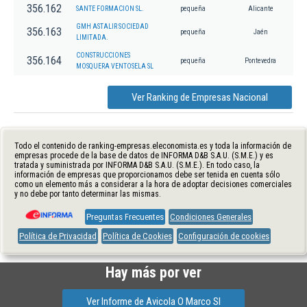
356.162
SANTE FORMACION SL.
pequeña
Alicante
GMH ASTALIR SOCIEDAD
356.163
pequeña
Jaén
LIMITADA.
CONSTRUCCIONES
356.164
pequeña
Pontevedra
MOSQUERA VENTOSELA SL
Ver Ranking de Empresas Nacional
Todo el contenido de ranking-empresas.eleconomista.es y toda la información de
empresas procede de la base de datos de INFORMA D&B S.A.U. (S.M.E.) y es
tratada y suministrada por INFORMA D&B S.A.U. (S.M.E.). En todo caso, la
información de empresas que proporcionamos debe ser tenida en cuenta sólo
como un elemento más a considerar a la hora de adoptar decisiones comerciales
y no debe por tanto determinar las mismas.
Preguntas Frecuentes
Condiciones Generales
Política de Privacidad
Política de Cookies
Configuración de cookies
Hay más por ver
Ver Informe de Avicola O Marco Sl