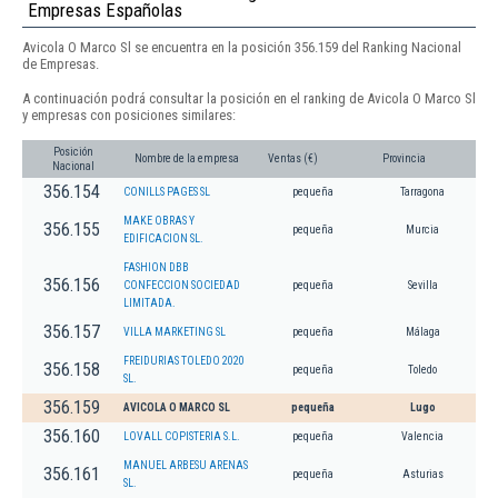
Empresas Españolas
Avicola O Marco Sl se encuentra en la posición 356.159 del Ranking Nacional
de Empresas.
A continuación podrá consultar la posición en el ranking de Avicola O Marco Sl
y empresas con posiciones similares:
Posición
Nombre de la empresa
Ventas (€)
Provincia
Nacional
356.154
CONILLS PAGES SL
pequeña
Tarragona
MAKE OBRAS Y
356.155
pequeña
Murcia
EDIFICACION SL.
FASHION DBB
356.156
CONFECCION SOCIEDAD
pequeña
Sevilla
LIMITADA.
356.157
VILLA MARKETING SL
pequeña
Málaga
FREIDURIAS TOLEDO 2020
356.158
pequeña
Toledo
SL.
356.159
AVICOLA O MARCO SL
pequeña
Lugo
356.160
LOVALL COPISTERIA S.L.
pequeña
Valencia
MANUEL ARBESU ARENAS
356.161
pequeña
Asturias
SL.