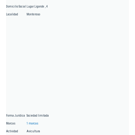
Domicilio Social
Lugar Ligonde , 4
Localidad
Monterroso
Forma Jurídica
Sociedad limitada
Marcas
1 marcas
Actividad
Avicultura