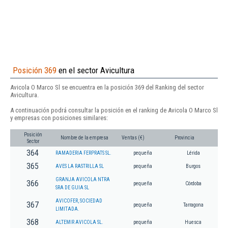
Posición 369
en el sector Avicultura
Avicola O Marco Sl se encuentra en la posición 369 del Ranking del sector
Avicultura.
A continuación podrá consultar la posición en el ranking de Avicola O Marco Sl
y empresas con posiciones similares:
Posición
Nombre de la empresa
Ventas (€)
Provincia
Sector
364
RAMADERIA FERPRATS SL.
pequeña
Lérida
365
AVES LA RASTRILLA SL
pequeña
Burgos
GRANJA AVICOLA NTRA
366
pequeña
Córdoba
SRA DE GUIA SL
AVICOFER, SOCIEDAD
367
pequeña
Tarragona
LIMITADA.
368
ALTEMIR AVICOLA SL.
pequeña
Huesca