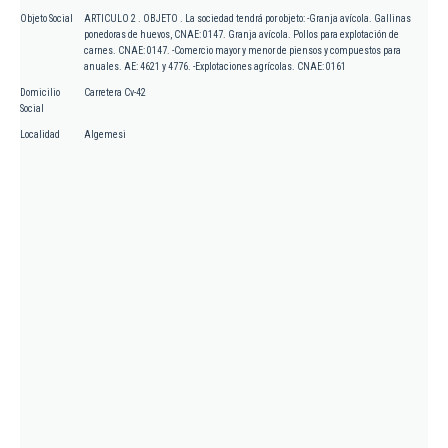
Objeto Social
ARTICULO 2 . OBJETO . La sociedad tendrá por objeto: -Granja avícola. Gallinas
ponedoras de huevos, CNAE: 0147. Granja avícola. Pollos para explotación de
carnes. CNAE: 0147. -Comercio mayor y menor de piensos y compuestos para
anuales. AE: 4621 y 4776. -Explotaciones agrícolas. CNAE: 0161
Domicilio
Carretera Cv-42
Social
Localidad
Algemesi