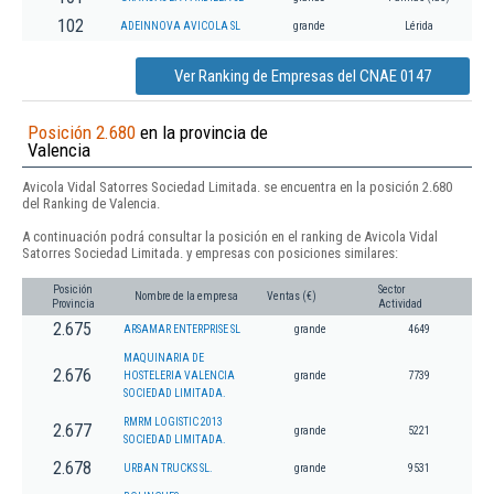
102
ADEINNOVA AVICOLA SL
grande
Lérida
Ver Ranking de Empresas del CNAE 0147
Posición 2.680
en la provincia de
Valencia
Avicola Vidal Satorres Sociedad Limitada. se encuentra en la posición 2.680
del Ranking de Valencia.
A continuación podrá consultar la posición en el ranking de Avicola Vidal
Satorres Sociedad Limitada. y empresas con posiciones similares:
Posición
Sector
Nombre de la empresa
Ventas (€)
Provincia
Actividad
2.675
ARSAMAR ENTERPRISE SL
grande
4649
MAQUINARIA DE
2.676
HOSTELERIA VALENCIA
grande
7739
SOCIEDAD LIMITADA.
RMRM LOGISTIC 2013
2.677
grande
5221
SOCIEDAD LIMITADA.
2.678
URBAN TRUCKS SL.
grande
9531