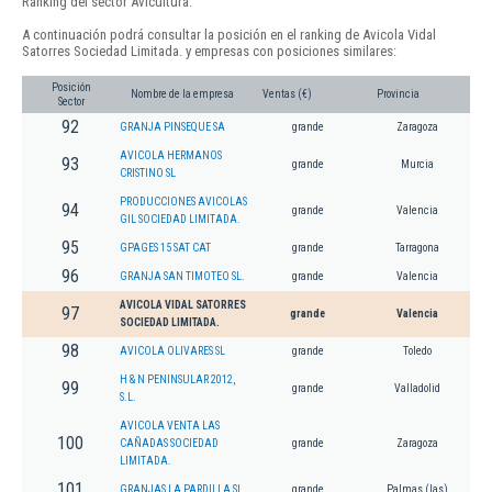
Ranking del sector Avicultura.
A continuación podrá consultar la posición en el ranking de Avicola Vidal
Satorres Sociedad Limitada. y empresas con posiciones similares:
Posición
Nombre de la empresa
Ventas (€)
Provincia
Sector
92
GRANJA PINSEQUE SA
grande
Zaragoza
AVICOLA HERMANOS
93
grande
Murcia
CRISTINO SL
PRODUCCIONES AVICOLAS
94
grande
Valencia
GIL SOCIEDAD LIMITADA.
95
GPAGES 15 SAT CAT
grande
Tarragona
96
GRANJA SAN TIMOTEO SL.
grande
Valencia
AVICOLA VIDAL SATORRES
97
grande
Valencia
SOCIEDAD LIMITADA.
98
AVICOLA OLIVARES SL
grande
Toledo
H & N PENINSULAR 2012,
99
grande
Valladolid
S.L.
AVICOLA VENTA LAS
100
CAÑADAS SOCIEDAD
grande
Zaragoza
LIMITADA.
101
GRANJAS LA PARDILLA SL
grande
Palmas (las)