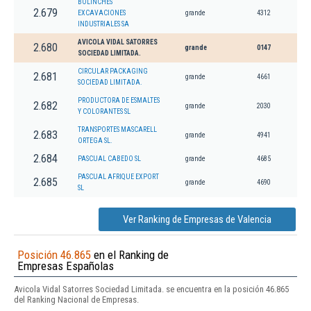
BOLINCHES
2.679
EXCAVACIONES
grande
4312
INDUSTRIALES SA
AVICOLA VIDAL SATORRES
2.680
grande
0147
SOCIEDAD LIMITADA.
CIRCULAR PACKAGING
2.681
grande
4661
SOCIEDAD LIMITADA.
PRODUCTORA DE ESMALTES
2.682
grande
2030
Y COLORANTES SL
TRANSPORTES MASCARELL
2.683
grande
4941
ORTEGA SL.
2.684
PASCUAL CABEDO SL
grande
4685
PASCUAL AFRIQUE EXPORT
2.685
grande
4690
SL
Ver Ranking de Empresas de Valencia
Posición 46.865
en el Ranking de
Empresas Españolas
Avicola Vidal Satorres Sociedad Limitada. se encuentra en la posición 46.865
del Ranking Nacional de Empresas.