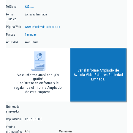
Teléfono
622.....
Forma
Sociedad limitada
Jurídica
Página Web
www.avicolavidalsatorres.es
Marcas
1 marcas
Actividad
Avicultura
Ver el Informe Ampliado de
Avicola Vidal Satorres Sociedad
Ve el Informe Ampliado. ¡Es
gratis!
Limitada.
Regístrese en eInforma y le
regalamos el Informe Ampliado
de esta empresa
Número de
empleados
Capital Social
De 0 a 3.100 €
Ventas
Año
Variación
últimos años