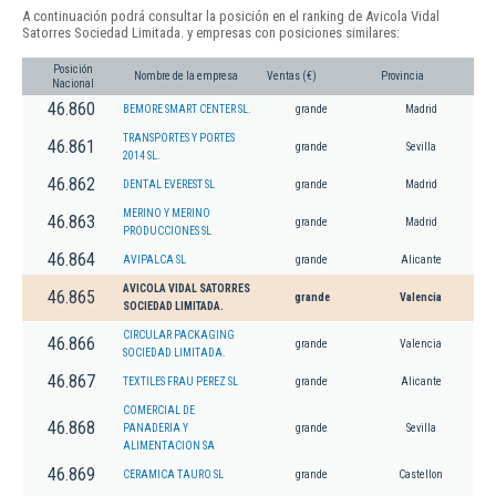
A continuación podrá consultar la posición en el ranking de Avicola Vidal
Satorres Sociedad Limitada. y empresas con posiciones similares:
Posición
Nombre de la empresa
Ventas (€)
Provincia
Nacional
46.860
BEMORE SMART CENTER SL.
grande
Madrid
TRANSPORTES Y PORTES
46.861
grande
Sevilla
2014 SL.
46.862
DENTAL EVEREST SL
grande
Madrid
MERINO Y MERINO
46.863
grande
Madrid
PRODUCCIONES SL
46.864
AVIPALCA SL
grande
Alicante
AVICOLA VIDAL SATORRES
46.865
grande
Valencia
SOCIEDAD LIMITADA.
CIRCULAR PACKAGING
46.866
grande
Valencia
SOCIEDAD LIMITADA.
46.867
TEXTILES FRAU PEREZ SL
grande
Alicante
COMERCIAL DE
46.868
PANADERIA Y
grande
Sevilla
ALIMENTACION SA
46.869
CERAMICA TAURO SL
grande
Castellon