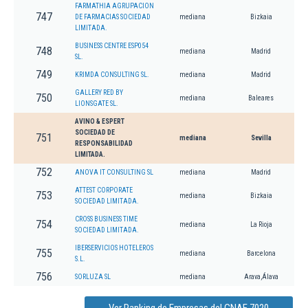
FARMATHIA AGRUPACION
747
DE FARMACIAS SOCIEDAD
mediana
Bizkaia
LIMITADA.
BUSINESS CENTRE ESP054
748
mediana
Madrid
SL.
749
KRIMDA CONSULTING SL.
mediana
Madrid
GALLERY RED BY
750
mediana
Baleares
LIONSGATE SL.
AVINO & ESPERT
SOCIEDAD DE
751
mediana
Sevilla
RESPONSABILIDAD
LIMITADA.
752
ANOVA IT CONSULTING SL
mediana
Madrid
ATTEST CORPORATE
753
mediana
Bizkaia
SOCIEDAD LIMITADA.
CROSS BUSINESS TIME
754
mediana
La Rioja
SOCIEDAD LIMITADA.
IBERSERVICIOS HOTELEROS
755
mediana
Barcelona
S.L.
756
SORLUZA SL
mediana
Arava,Álava