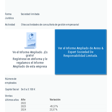
Forma
Sociedad limitada
Jurídica
Actividad
Otras actividades de consultoría de gestión empresarial
Ver el Informe Ampliado de Avino &
Espert Sociedad De
Ve el Informe Ampliado. ¡Es
gratis!
Responsabilidad Limitada.
Regístrese en eInforma y le
regalamos el Informe
Ampliado de esta empresa
Número de
empleados
Capital Social
De 0 a 3.100 €
Ventas
Año
Variación
últimos años
2022
2023
-49,57 %
2024
23,37 %