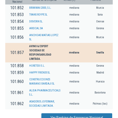
Nacional
101.852
BRIMIMAI 2000, S.L.
mediana
Murcia
101.853
TRANS ROYPE SL
mediana
Soria
101.854
DISVERIN SL.
mediana
Orense
101.855
ARIDCAL SA
mediana
Gerona
ANCHOAS MATIAS LOPEZ
101.856
mediana
Murcia
SL
AVINO & ESPERT
SOCIEDAD DE
101.857
mediana
Sevilla
RESPONSABILIDAD
LIMITADA.
101.858
HORETEXI S.L.
mediana
Gerona
101.859
HAPPY FRIENDS SL
mediana
Madrid
CONSTRUCCIONES
101.860
mediana
Huesca
MARIANO BARDAJI SL
ALIDA PHARMACEUTICALS
101.861
mediana
Barcelona
S.L.
ASADEROS JOFERMAR,
101.862
mediana
Palmas (las)
SOCIEDAD LIMITADA.
Ver Ranking de Empresas Nacional