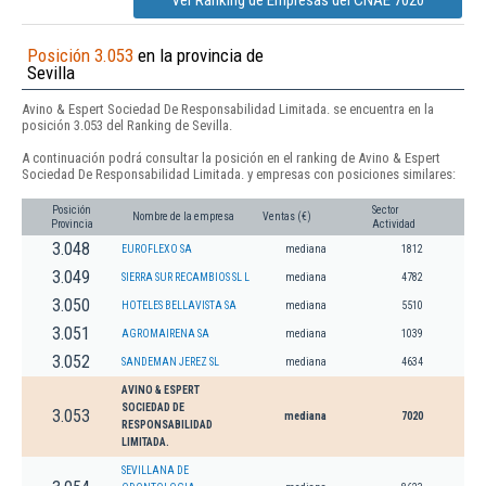
Ver Ranking de Empresas del CNAE 7020
Posición 3.053
en la provincia de
Sevilla
Avino & Espert Sociedad De Responsabilidad Limitada. se encuentra en la
posición 3.053 del Ranking de Sevilla.
A continuación podrá consultar la posición en el ranking de Avino & Espert
Sociedad De Responsabilidad Limitada. y empresas con posiciones similares:
Posición
Sector
Nombre de la empresa
Ventas (€)
Provincia
Actividad
3.048
EUROFLEXO SA
mediana
1812
3.049
SIERRA SUR RECAMBIOS SL L
mediana
4782
3.050
HOTELES BELLAVISTA SA
mediana
5510
3.051
AGROMAIRENA SA
mediana
1039
3.052
SANDEMAN JEREZ SL
mediana
4634
AVINO & ESPERT
SOCIEDAD DE
3.053
mediana
7020
RESPONSABILIDAD
LIMITADA.
SEVILLANA DE