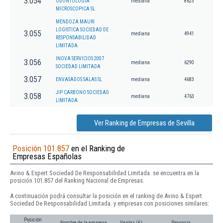
3.054
ODONTOLOGIA
mediana
8623
MICROSCOPICA SL
MENDOZA MAURI
LOGISTICA SOCIEDAD DE
3.055
mediana
4941
RESPONSABILIDAD
LIMITADA.
INOVA SERVICIOS 2007
3.056
mediana
6290
SOCIEDAD LIMITADA
3.057
ENVASADOS SALAS SL
mediana
4683
JIP CARBONO SOCIEDAD
3.058
mediana
4763
LIMITADA.
Ver Ranking de Empresas de Sevilla
Posición 101.857
en el Ranking de
Empresas Españolas
Avino & Espert Sociedad De Responsabilidad Limitada. se encuentra en la
posición 101.857 del Ranking Nacional de Empresas.
A continuación podrá consultar la posición en el ranking de Avino & Espert
Sociedad De Responsabilidad Limitada. y empresas con posiciones similares:
Posición
Nombre de la empresa
Ventas (€)
Provincia