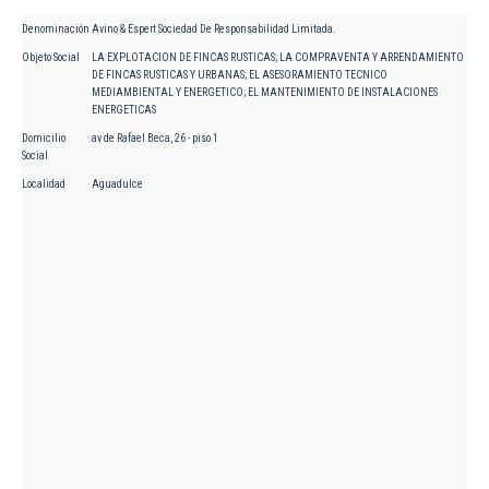
Denominación
Avino & Espert Sociedad De Responsabilidad Limitada.
Objeto Social
LA EXPLOTACION DE FINCAS RUSTICAS; LA COMPRAVENTA Y ARRENDAMIENTO
DE FINCAS RUSTICAS Y URBANAS; EL ASESORAMIENTO TECNICO
MEDIAMBIENTAL Y ENERGETICO; EL MANTENIMIENTO DE INSTALACIONES
ENERGETICAS
Domicilio
av de Rafael Beca, 26 - piso 1
Social
Localidad
Aguadulce