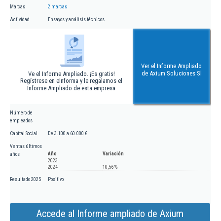
Marcas
2 marcas
Actividad
Ensayos y análisis técnicos
Ver el Informe Ampliado
de Axium Soluciones Sl
Ve el Informe Ampliado. ¡Es gratis!
Regístrese en eInforma y le regalamos el
Informe Ampliado de esta empresa
Número de
empleados
Capital Social
De 3.100 a 60.000 €
Ventas últimos
Año
Variación
años
2023
2024
10,56 %
Resultado 2025
Positivo
Accede al Informe ampliado de Axium