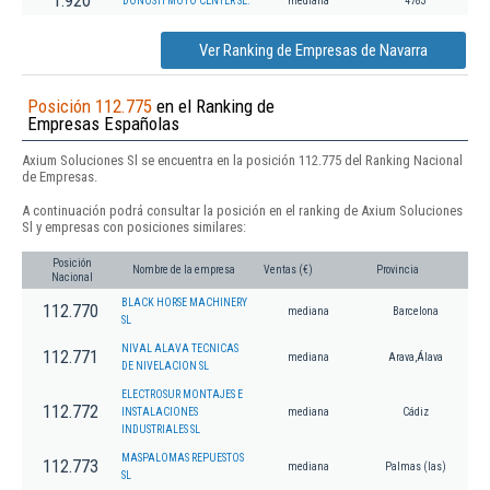
1.920
DONOSTI MOTO CENTER SL.
mediana
4783
Ver Ranking de Empresas de Navarra
Posición 112.775
en el Ranking de
Empresas Españolas
Axium Soluciones Sl se encuentra en la posición 112.775 del Ranking Nacional
de Empresas.
A continuación podrá consultar la posición en el ranking de Axium Soluciones
Sl y empresas con posiciones similares:
Posición
Nombre de la empresa
Ventas (€)
Provincia
Nacional
BLACK HORSE MACHINERY
112.770
mediana
Barcelona
SL
NIVAL ALAVA TECNICAS
112.771
mediana
Arava,Álava
DE NIVELACION SL
ELECTROSUR MONTAJES E
112.772
INSTALACIONES
mediana
Cádiz
INDUSTRIALES SL
MASPALOMAS REPUESTOS
112.773
mediana
Palmas (las)
SL