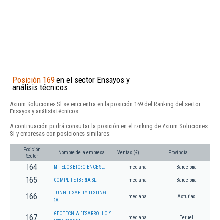
Posición 169
en el sector Ensayos y
análisis técnicos
Axium Soluciones Sl se encuentra en la posición 169 del Ranking del sector
Ensayos y análisis técnicos.
A continuación podrá consultar la posición en el ranking de Axium Soluciones
Sl y empresas con posiciones similares:
Posición
Nombre de la empresa
Ventas (€)
Provincia
Sector
164
MITELOS BIOSCIENCE SL.
mediana
Barcelona
165
COMPLIFE IBERIA SL.
mediana
Barcelona
TUNNEL SAFETY TESTING
166
mediana
Asturias
SA
GEOTECNIA DESARROLLO Y
167
mediana
Teruel