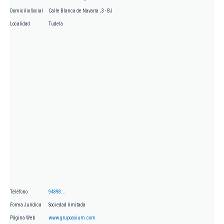
Domicilio Social
Calle Blanca de Navarra , 3 - BJ
Localidad
Tudela
Teléfono
94898...
Forma Jurídica
Sociedad limitada
Página Web
www.grupoaxium.com