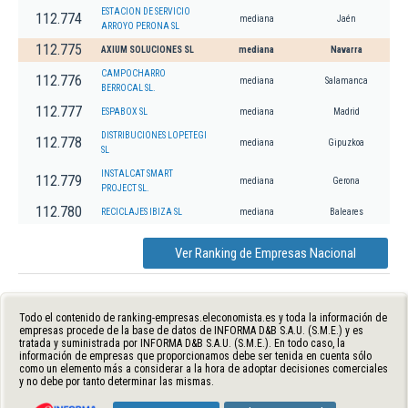
ESTACION DE SERVICIO
112.774
mediana
Jaén
ARROYO PERONA SL
112.775
AXIUM SOLUCIONES SL
mediana
Navarra
CAMPOCHARRO
112.776
mediana
Salamanca
BERROCAL SL.
112.777
ESPABOX SL
mediana
Madrid
DISTRIBUCIONES LOPETEGI
112.778
mediana
Gipuzkoa
SL
INSTALCAT SMART
112.779
mediana
Gerona
PROJECT SL.
112.780
RECICLAJES IBIZA SL
mediana
Baleares
Ver Ranking de Empresas Nacional
Todo el contenido de ranking-empresas.eleconomista.es y toda la información de
empresas procede de la base de datos de INFORMA D&B S.A.U. (S.M.E.) y es
tratada y suministrada por INFORMA D&B S.A.U. (S.M.E.). En todo caso, la
información de empresas que proporcionamos debe ser tenida en cuenta sólo
como un elemento más a considerar a la hora de adoptar decisiones comerciales
y no debe por tanto determinar las mismas.