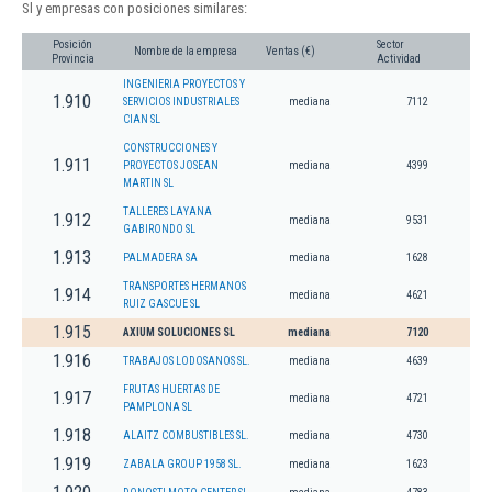
Sl y empresas con posiciones similares:
Posición
Sector
Nombre de la empresa
Ventas (€)
Provincia
Actividad
INGENIERIA PROYECTOS Y
1.910
SERVICIOS INDUSTRIALES
mediana
7112
CIAN SL
CONSTRUCCIONES Y
1.911
PROYECTOS JOSEAN
mediana
4399
MARTIN SL
TALLERES LAYANA
1.912
mediana
9531
GABIRONDO SL
1.913
PALMADERA SA
mediana
1628
TRANSPORTES HERMANOS
1.914
mediana
4621
RUIZ GASCUE SL
1.915
AXIUM SOLUCIONES SL
mediana
7120
1.916
TRABAJOS LODOSANOS SL.
mediana
4639
FRUTAS HUERTAS DE
1.917
mediana
4721
PAMPLONA SL
1.918
ALAITZ COMBUSTIBLES SL.
mediana
4730
1.919
ZABALA GROUP 1958 SL.
mediana
1623