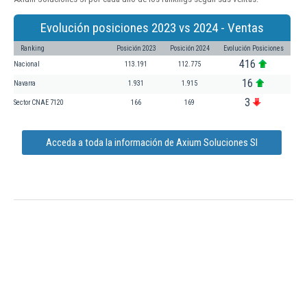
Evolución posiciones 2023 vs 2024 - Ventas
Ranking
Posición 2023
Posición 2024
Evolución Posiciones
416
Nacional
113.191
112.775
16
Navarra
1.931
1.915
3
Sector CNAE 7120
166
169
Acceda a toda la información de Axium Soluciones Sl