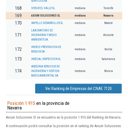
SERVICIOS SA
168
IVESUR EL VALLE SL.
mediana
Tenerife
169
AXIUM SOLUCIONES SL
mediana
Navarra
170
IMPELLO DESARROLLOS SL
mediana
Madrid
LABORATORIO DE
171
INGENIERIA Y MEDIO
mediana
Alicante
AMBIENTE SA.
INERCO PREVENCION DE
172
mediana
Sevilla
RIESGOS SA
173
INSECAL INSPECCION SL
mediana
Salamanca
ASESORIA SERVICIOS DE
174
INGENIERIA Y GESTION
mediana
Murcia
MEDIOAMBIENTAL SA
Ver Ranking de Empresas del CNAE 7120
Posición 1.915
en la provincia de
Navarra
Axium Soluciones Sl se encuentra en la posición 1.915 del Ranking de Navarra.
A continuación podrá consultar la posición en el ranking de Axium Soluciones