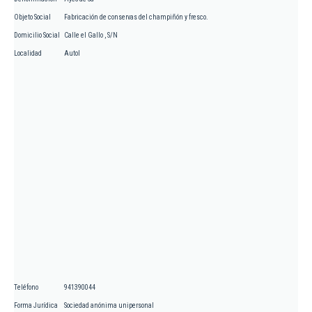
Objeto Social
Fabricación de conservas del champiñón y fresco.
Domicilio Social
Calle el Gallo , S/N
Localidad
Autol
Teléfono
941390044
Forma Jurídica
Sociedad anónima unipersonal