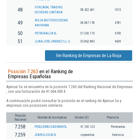
FONCASAL TRADING
48
38.422.601
1013
SOCIEDAD LIMITADA
RIOJA MOTOR SOCIEDAD
49
38.087.178
4781
ANONIMA
50
PETRONALCA SL
37.242.175
4730
51
JUAN JOSE JIMENEZ S.L.U.
35.862.885
4639
Ver Ranking de Empresas de La Rioja
Posición 7.263
en el Ranking de
Empresas Españolas
Ayecue Sa se encuentra en la posición 7.263 del Ranking Nacional de Empresas
, con una facturación de 41.064.000 €.
A continuación podrá consultar la posición en el ranking de Ayecue Sa y
empresas con posiciones similares:
Posición
Nombre de la empresa
Ventas (€)
Provincia
Nacional
7.258
PESQUERAS GADIMAR SL
41.100.125
Pontevedra
7.259
JEANOLOGIA SL
corporativa
Valencia