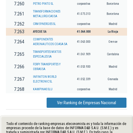
7.260
PETRO PINTO SL
corporativa
Barcelona
TRANSFORMACIONES
7.261
41.075.313
Barcelona
METALURGICAS SA
7.262
CRM SYNERGIES SL
corporativa
Madrid
7.263
AYECUE SA
41.064.000
La Rioja
COMPONENTES
7.264
41.063.000
Orense
AERONAUTICOS COASA SA
TRANSPORTES MIXTOS
7.265
41.061.909
Cantabria
ESPECIALES SA
FERPI TRANSPORTES Y
7.266
41.053.930
Madrid
OBRAS SA
INFINITON WORLD
7.267
41.052.339
Granada
ELECTRONIC SL
7.268
KAMPINAS SLU
corporativa
Madrid
Ver Ranking de Empresas Nacional
Todo el contenido de ranking-empresas.eleconomista.es y toda la información de
empresas procede de la base de datos de INFORMA D&B S.A.U. (S.M.E.) y es
tratada y suministrada por INFORMA D&B S.A.U. (S.M.E.). En todo caso, la