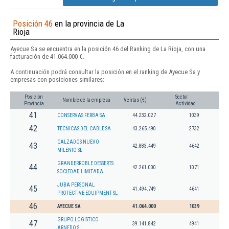
Posición 46
en la provincia de La
Rioja
Ayecue Sa se encuentra en la posición 46 del Ranking de La Rioja, con una
facturación de 41.064.000 €.
A continuación podrá consultar la posición en el ranking de Ayecue Sa y
empresas con posiciones similares:
Posición
Sector
Nombre de la empresa
Ventas (€)
Provincia
Actividad
41
CONSERVAS FERBA SA
44.232.027
1039
42
TECNICAS DEL CABLE SA
43.265.490
2732
CALZADOS NUEVO
43
42.883.449
4642
MILENIO SL
GRANDERROBLE DESSERTS
44
42.261.000
1071
SOCIEDAD LIMITADA.
JUBA PERSONAL
45
41.494.749
4641
PROTECTIVE EQUIPMENT SL
46
AYECUE SA
41.064.000
1039
GRUPO LOGISTICO
47
39.141.842
4941
ARNEDO SL