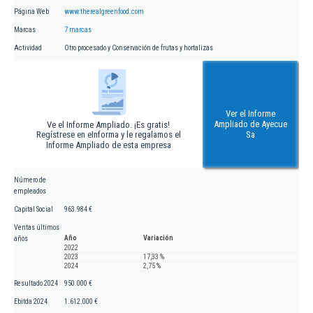
Página Web
www.therealgreenfood.com
Marcas
7 marcas
Actividad
Otro procesado y Conservación de frutas y hortalizas
Ver el Informe
Ampliado de Ayecue
Ve el Informe Ampliado. ¡Es gratis!
Regístrese en eInforma y le regalamos el
Sa
Informe Ampliado de esta empresa
Número de
empleados
Capital Social
963.984 €
Ventas últimos
Año
Variación
años
2022
2023
17,33 %
2024
2,75 %
Resultado 2024
950.000 €
Ebitda 2024
1.612.000 €