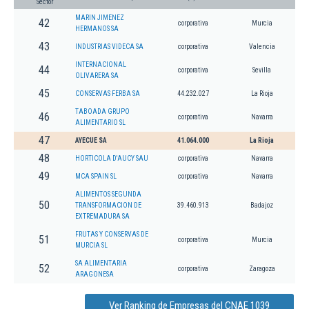
Sector
MARIN JIMENEZ
42
corporativa
Murcia
HERMANOS SA
43
INDUSTRIAS VIDECA SA
corporativa
Valencia
INTERNACIONAL
44
corporativa
Sevilla
OLIVARERA SA
45
CONSERVAS FERBA SA
44.232.027
La Rioja
TABOADA GRUPO
46
corporativa
Navarra
ALIMENTARIO SL
47
AYECUE SA
41.064.000
La Rioja
48
HORTICOLA D'AUCY SAU
corporativa
Navarra
49
MCA SPAIN SL
corporativa
Navarra
ALIMENTOS SEGUNDA
50
TRANSFORMACION DE
39.460.913
Badajoz
EXTREMADURA SA
FRUTAS Y CONSERVAS DE
51
corporativa
Murcia
MURCIA SL
SA ALIMENTARIA
52
corporativa
Zaragoza
ARAGONESA
Ver Ranking de Empresas del CNAE 1039