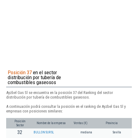
Posición 37
en el sector
distribución por tubería de
combustibles gaseosos
Ayzbel Gas Sl se encuentra en la posición 37 del Ranking del sector
distribución por tubería de combustibles gaseosos.
A continuación podrá consultar la posición en el ranking de Ayzbel Gas Sl y
empresas con posiciones similares:
Posición
Nombre de la empresa
Ventas (€)
Provincia
Sector
32
BULLON SUR SL
mediana
Sevilla