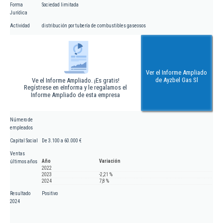
Forma
Sociedad limitada
Jurídica
Actividad
distribución por tubería de combustibles gaseosos
Ver el Informe Ampliado
de Ayzbel Gas Sl
Ve el Informe Ampliado. ¡Es gratis!
Regístrese en eInforma y le regalamos el
Informe Ampliado de esta empresa
Número de
empleados
Capital Social
De 3.100 a 60.000 €
Ventas
Año
Variación
últimos años
2022
2023
-2,21 %
2024
7,8 %
Resultado
Positivo
2024