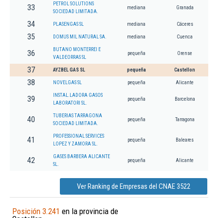
PETROL SOLUTIONS
33
mediana
Granada
SOCIEDAD LIMITADA.
34
PLASENGAS SL
mediana
Cáceres
35
DOMUS MIL NATURAL SA.
mediana
Cuenca
BUTANO MONTERREI E
36
pequeña
Orense
VALDEORRAS SL
37
AYZBEL GAS SL
pequeña
Castellon
38
NOVELGAS SL
pequeña
Alicante
INSTAL.LADORA GASOS
39
pequeña
Barcelona
LABORATORI SL.
TUBERIAS TARRAGONA
40
pequeña
Tarragona
SOCIEDAD LIMITADA.
PROFESSIONAL SERVICES
41
pequeña
Baleares
LOPEZ Y ZAMORA SL.
GASES BARBERA ALICANTE
42
pequeña
Alicante
SL.
Ver Ranking de Empresas del CNAE 3522
Posición 3.241
en la provincia de