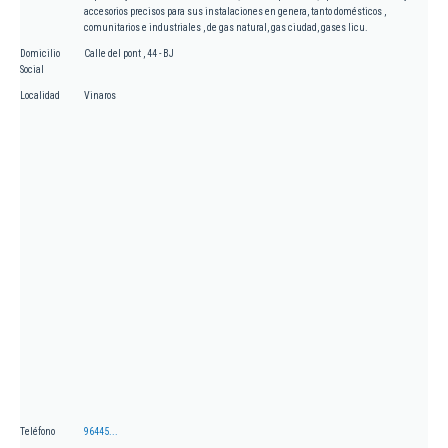
accesorios precisos para sus instalaciones en genera, tanto domésticos ,
comunitarios e industriales , de gas natural, gas ciudad, gases licu.
Domicilio
Calle del pont , 44 - BJ
Social
Localidad
Vinaros
Teléfono
96445...