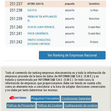
251.237
AYZBEL GAS SL
pequeña
Castellon
251.238
EJEJO SL
pequeña
La Rioja
PREMIUM TEK APPLIANCES
251.239
pequeña
Barcelona
SL.
251.240
HIJA DE JUAN HERVAS SL
pequeña
Ciudad Real
251.241
FINCA CABAÑAS SL
pequeña
Ciudad Real
IPARTIC CONSULTING
251.242
pequeña
Bizkaia
SOCIEDAD LIMITADA.
Ver Ranking de Empresas Nacional
Todo el contenido de ranking-empresas.eleconomista.es y toda la información de
empresas procede de la base de datos de INFORMA D&B S.A.U. (S.M.E.) y es
tratada y suministrada por INFORMA D&B S.A.U. (S.M.E.). En todo caso, la
información de empresas que proporcionamos debe ser tenida en cuenta sólo
como un elemento más a considerar a la hora de adoptar decisiones comerciales
y no debe por tanto determinar las mismas.
Preguntas Frecuentes
Condiciones Generales
Política de Privacidad
Política de Cookies
Configuración de cookies