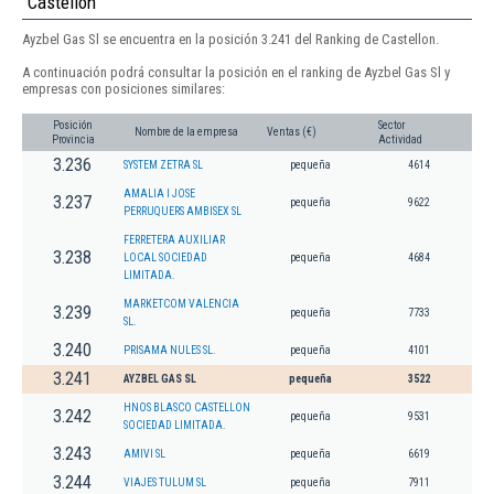
Castellon
Ayzbel Gas Sl se encuentra en la posición 3.241 del Ranking de Castellon.
A continuación podrá consultar la posición en el ranking de Ayzbel Gas Sl y
empresas con posiciones similares:
Posición
Sector
Nombre de la empresa
Ventas (€)
Provincia
Actividad
3.236
SYSTEM ZETRA SL
pequeña
4614
AMALIA I JOSE
3.237
pequeña
9622
PERRUQUERS AMBISEX SL
FERRETERA AUXILIAR
3.238
LOCAL SOCIEDAD
pequeña
4684
LIMITADA.
MARKETCOM VALENCIA
3.239
pequeña
7733
SL.
3.240
PRISAMA NULES SL.
pequeña
4101
3.241
AYZBEL GAS SL
pequeña
3522
HNOS BLASCO CASTELLON
3.242
pequeña
9531
SOCIEDAD LIMITADA.
3.243
AMIVI SL
pequeña
6619
3.244
VIAJES TULUM SL
pequeña
7911