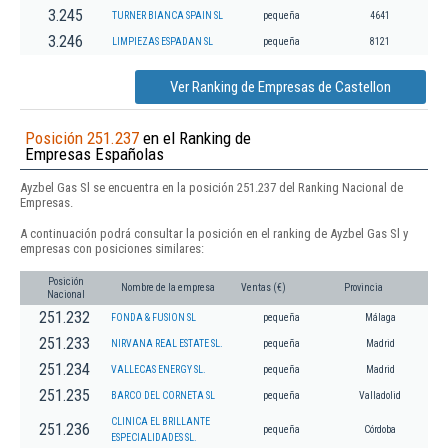
3.245
TURNER BIANCA SPAIN SL
pequeña
4641
3.246
LIMPIEZAS ESPADAN SL
pequeña
8121
Ver Ranking de Empresas de Castellon
Posición 251.237
en el Ranking de
Empresas Españolas
Ayzbel Gas Sl se encuentra en la posición 251.237 del Ranking Nacional de
Empresas.
A continuación podrá consultar la posición en el ranking de Ayzbel Gas Sl y
empresas con posiciones similares:
Posición
Nombre de la empresa
Ventas (€)
Provincia
Nacional
251.232
FONDA & FUSION SL
pequeña
Málaga
251.233
NIRVANA REAL ESTATE SL.
pequeña
Madrid
251.234
VALLECAS ENERGY SL.
pequeña
Madrid
251.235
BARCO DEL CORNETA SL
pequeña
Valladolid
CLINICA EL BRILLANTE
251.236
pequeña
Córdoba
ESPECIALIDADES SL.