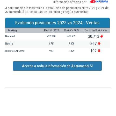
Información ofrecida por
A continuación le mostramos la evolución de posiciones entre 2023 y 2024 de
Azaramendi Sl por cada uno de los rankings según sus ventas:
Evolución posiciones 2023 vs 2024 - Ventas
Ranking
Posición 2023
Posición 2024
Evolución Posiciones
30.713
Nacional
426.758
457.471
367
Navarra
6.711
7.078
102
Sector CNAE 9699
927
1.029
Acceda a toda la información de Azaramendi Sl