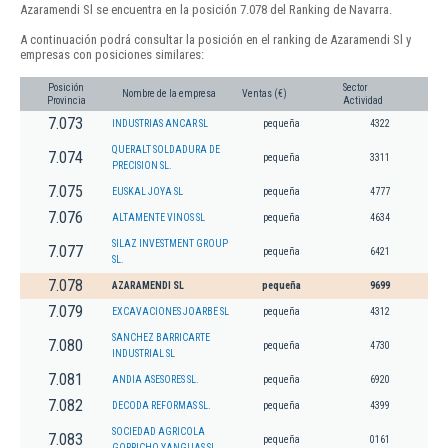
Azaramendi Sl se encuentra en la posición 7.078 del Ranking de Navarra.
A continuación podrá consultar la posición en el ranking de Azaramendi Sl y
empresas con posiciones similares:
Posición
Sector
Nombre de la empresa
Ventas (€)
Provincia
Actividad
7.073
INDUSTRIAS ANCAR SL
pequeña
4322
QUERALT SOLDADURA DE
7.074
pequeña
3311
PRECISION SL.
7.075
EUSKAL JOYA SL
pequeña
4777
7.076
ALTAMENTE VINOS SL
pequeña
4634
SILAZ INVESTMENT GROUP
7.077
pequeña
6421
SL.
7.078
AZARAMENDI SL
pequeña
9699
7.079
EXCAVACIONES JOARBE SL
pequeña
4312
SANCHEZ BARRICARTE
7.080
pequeña
4730
INDUSTRIAL SL
7.081
ANDIA ASESORES SL.
pequeña
6920
7.082
DECODA REFORMAS SL.
pequeña
4399
SOCIEDAD AGRICOLA
7.083
pequeña
0161
GORRICHO YANGUAS SL.