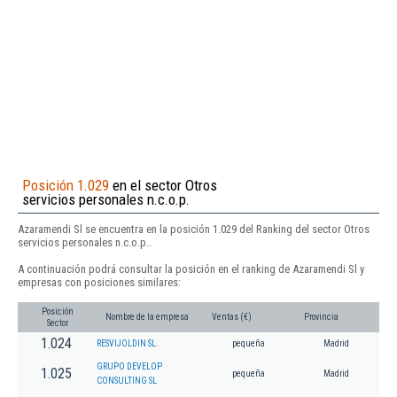
Posición 1.029
en el sector Otros
servicios personales n.c.o.p.
Azaramendi Sl se encuentra en la posición 1.029 del Ranking del sector Otros
servicios personales n.c.o.p..
A continuación podrá consultar la posición en el ranking de Azaramendi Sl y
empresas con posiciones similares:
Posición
Nombre de la empresa
Ventas (€)
Provincia
Sector
1.024
RESVIJOLDIN SL.
pequeña
Madrid
GRUPO DEVELOP
1.025
pequeña
Madrid
CONSULTING SL