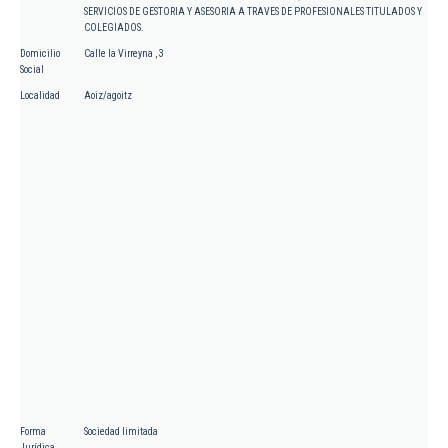
SERVICIOS DE GESTORIA Y ASESORIA A TRAVES DE PROFESIONALES TITULADOS Y
COLEGIADOS.
Domicilio
Calle la Virreyna , 3
Social
Localidad
Aoiz/agoitz
Forma
Sociedad limitada
Jurídica