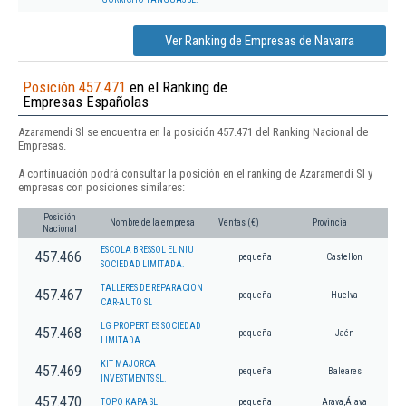
Ver Ranking de Empresas de Navarra
Posición 457.471
en el Ranking de
Empresas Españolas
Azaramendi Sl se encuentra en la posición 457.471 del Ranking Nacional de
Empresas.
A continuación podrá consultar la posición en el ranking de Azaramendi Sl y
empresas con posiciones similares:
Posición
Nombre de la empresa
Ventas (€)
Provincia
Nacional
ESCOLA BRESSOL EL NIU
457.466
pequeña
Castellon
SOCIEDAD LIMITADA.
TALLERES DE REPARACION
457.467
pequeña
Huelva
CAR-AUTO SL
LG PROPERTIES SOCIEDAD
457.468
pequeña
Jaén
LIMITADA.
KIT MAJORCA
457.469
pequeña
Baleares
INVESTMENTS SL.
457.470
TOPO KAPA SL
pequeña
Arava,Álava