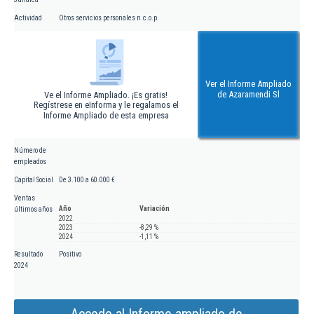
Actividad
Otros servicios personales n.c.o.p.
Ver el Informe Ampliado
de Azaramendi Sl
Ve el Informe Ampliado. ¡Es gratis!
Regístrese en eInforma y le regalamos el
Informe Ampliado de esta empresa
Número de
empleados
Capital Social
De 3.100 a 60.000 €
Ventas
Año
Variación
últimos años
2022
2023
-8,29 %
2024
-1,11 %
Resultado
Positivo
2024