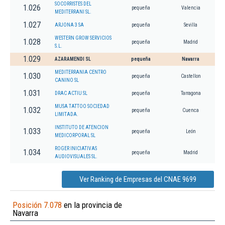
SOCORRISTES DEL
1.026
pequeña
Valencia
MEDITERRANI SL.
1.027
ARJONA 3 SA
pequeña
Sevilla
WESTERN GROW SERVICIOS
1.028
pequeña
Madrid
S.L.
1.029
AZARAMENDI SL
pequeña
Navarra
MEDITERRANIA CENTRO
1.030
pequeña
Castellon
CANINO SL
1.031
DRAC ACTIU SL
pequeña
Tarragona
MUSA TATTOO SOCIEDAD
1.032
pequeña
Cuenca
LIMITADA.
INSTITUTO DE ATENCION
1.033
pequeña
León
MEDICORPORAL SL
ROGER INICIATIVAS
1.034
pequeña
Madrid
AUDIOVISUALES SL.
Ver Ranking de Empresas del CNAE 9699
Posición 7.078
en la provincia de
Navarra