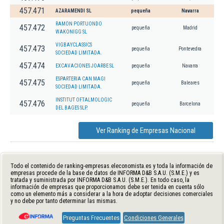
457.471
AZARAMENDI SL
pequeña
Navarra
RAMON PORTUONDO
457.472
pequeña
Madrid
WAKONIGG SL
VIGBAYCLASSICS
457.473
pequeña
Pontevedra
SOCIEDAD LIMITADA.
457.474
EXCAVACIONES JOARBE SL
pequeña
Navarra
ESPARTERIA CAN MAGI
457.475
pequeña
Baleares
SOCIEDAD LIMITADA.
INSTITUT OFTALMOLOGIC
457.476
pequeña
Barcelona
DEL BAGES SLP.
Ver Ranking de Empresas Nacional
Todo el contenido de ranking-empresas.eleconomista.es y toda la información de
empresas procede de la base de datos de INFORMA D&B S.A.U. (S.M.E.) y es
tratada y suministrada por INFORMA D&B S.A.U. (S.M.E.). En todo caso, la
información de empresas que proporcionamos debe ser tenida en cuenta sólo
como un elemento más a considerar a la hora de adoptar decisiones comerciales
y no debe por tanto determinar las mismas.
Preguntas Frecuentes
Condiciones Generales